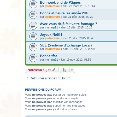
Bon week-end de Pâques
par
jardinature
» dim. 27 mars 2016, 11:14
Bonne et heureuse année 2016 !
par
jardinature
» jeu. 31 déc. 2015, 09:22
Avez vous déjà fait votre fromage ?
par
mumujp91
» dim. 13 déc. 2015, 10:13
Joyeux Noël !
par
jardinature
» mer. 23 déc. 2015, 09:40
SEL (Système d'Echange Local)
par
jardinature
» sam. 19 déc. 2015, 09:08
Bonne fête
par
mumujp91
» lun. 19 nov. 2012, 08:52
Nouveau sujet
Retourner à l’index du forum
PERMISSIONS DU FORUM
Vous
ne pouvez pas
poster de nouveaux sujets
Vous
ne pouvez pas
répondre aux sujets
Vous
ne pouvez pas
modifier vos messages
Vous
ne pouvez pas
supprimer vos messages
Vous
ne pouvez pas
joindre des fichiers