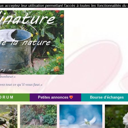
s acceptez leur utilisation permettant l'accès à toutes les fonctionnalités du 
e bonheur.»
ez tout ce qu’il vous faut.»
O R U M
Petites annonces
Bourse d'échanges