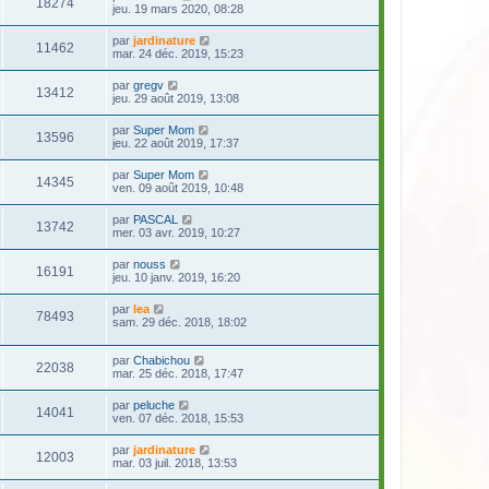
18274
jeu. 19 mars 2020, 08:28
par
jardinature
11462
mar. 24 déc. 2019, 15:23
par
gregv
13412
jeu. 29 août 2019, 13:08
par
Super Mom
13596
jeu. 22 août 2019, 17:37
par
Super Mom
14345
ven. 09 août 2019, 10:48
par
PASCAL
13742
mer. 03 avr. 2019, 10:27
par
nouss
16191
jeu. 10 janv. 2019, 16:20
par
lea
78493
sam. 29 déc. 2018, 18:02
par
Chabichou
22038
mar. 25 déc. 2018, 17:47
par
peluche
14041
ven. 07 déc. 2018, 15:53
par
jardinature
12003
mar. 03 juil. 2018, 13:53