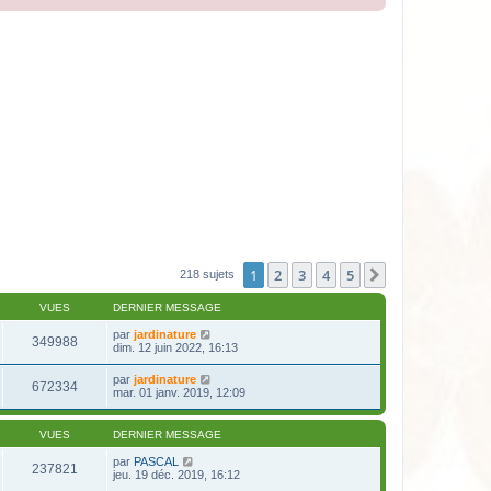
1
2
3
4
5
Suivante
218 sujets
VUES
DERNIER MESSAGE
par
jardinature
349988
dim. 12 juin 2022, 16:13
par
jardinature
672334
mar. 01 janv. 2019, 12:09
VUES
DERNIER MESSAGE
par
PASCAL
237821
jeu. 19 déc. 2019, 16:12