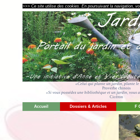
>>> Ce site utilise des cookies. En poursuivant la navigation, vou
«Celui qui plante un jardin, plante l
Proverbe chinois
«Si vous possédez une bibliothèque et un jardin, vous av
Cicéron
Accueil
Dossiers & Articles
F 