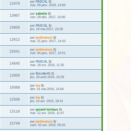
par
PASCAL
12476
mar. 09 janv. 2018, 14:06
par
zabette
13967
ven. 29 déc. 2017, 10:06
par
PASCAL
15956
jeu. 18 mai 2017, 23:28
par
jardinature
12612
mar. 31 janv. 2017, 14:43
par
jardinature
22041
mer. 04 janv. 2017, 10:51
par
PASCAL
14645
mar. 18 oct. 2016, 11:35
par
Bricolito45
12000
jeu. 18 août 2016, 10:29
par
lea
19368
dim. 01 mai 2016, 14:06
par
lea
12506
jeu. 14 avr. 2016, 18:41
par
gerard lorriaux
13116
mar. 12 avr. 2016, 11:47
par
jardinature
15749
sam. 02 avr. 2016, 09:26