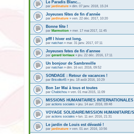
Le Paradis Blanc...
par
jardinature
» dim. 07 janv. 2018, 15:24
Joyeuses fêtes de fin d'année
par
jardinature
» ven. 22 déc. 2017, 10:20
Bonne fête !
par
Marmotton
» mer. 17 mai 2017, 11:45
pfff l hiver est long.
par
natchan
» mar. 31 janv. 2017, 07:11
Joyeuses fetes de fin d'annee
par
gerard lorriaux
» jeu. 22 déc. 2016, 17:11
Un bonjour de Sambreville
par
natchan
» dim. 16 oct. 2016, 09:52
SONDAGE : Retour de vacances !
par
Bricolito45
» jeu. 18 août 2016, 10:29
Bon 1er Mai à tous et toutes
par
Chabichou
» ven. 01 mai 2015, 11:09
MISSIONS HUMANITAIRES INTERNATIONALES 
par
actions sociales
» jeu. 14 avr. 2016, 09:48
VOYAGE SOLIDAIRE/MISSION HUMANITAIRE/
par
actions sociales
» lun. 11 avr. 2016, 21:31
Le jardin de Louis est dévasté !
par
jardinature
» ven. 01 avr. 2016, 10:56