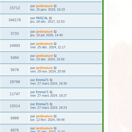
par
jardinature
15712
lun. 15 janv. 2018, 16:23
par
PASCAL
346176
jeu. 28 déc. 2017, 22:53
par
jardinature
3733
jeu. 16 juil. 2026, 14:46
par
jardinature
24993
mer. 25 déc. 2024, 11:17
par
jardinature
5494
lun. 23 déc. 2024, 15:56
par
jardinature
5678
ven. 29 nov. 2024, 20:56
par
Emma71
29798
mer. 27 mars 2024, 18:30
par
Emma71
11747
mer. 27 mars 2024, 18:27
par
Emma71
15514
mer. 27 mars 2024, 18:24
par
jardinature
6889
lun. 12 févr. 2024, 09:48
par
jardinature
6876
dim. 31 déc. 2023, 11:31