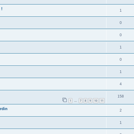
 !
1
0
0
1
0
1
4
158
1
7
8
9
10
11
…
ardin
2
1