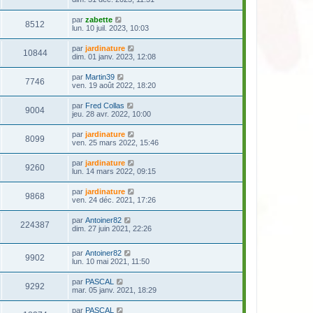
par
zabette
8512
lun. 10 juil. 2023, 10:03
par
jardinature
10844
dim. 01 janv. 2023, 12:08
par
Martin39
7746
ven. 19 août 2022, 18:20
par
Fred Collas
9004
jeu. 28 avr. 2022, 10:00
par
jardinature
8099
ven. 25 mars 2022, 15:46
par
jardinature
9260
lun. 14 mars 2022, 09:15
par
jardinature
9868
ven. 24 déc. 2021, 17:26
par
Antoiner82
224387
dim. 27 juin 2021, 22:26
par
Antoiner82
9902
lun. 10 mai 2021, 11:50
par
PASCAL
9292
mar. 05 janv. 2021, 18:29
par
PASCAL