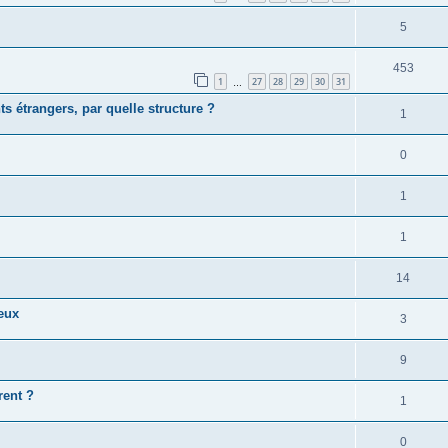
5
453
1
27
28
29
30
31
…
s étrangers, par quelle structure ?
1
0
1
1
14
jeux
3
9
rent ?
1
0