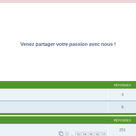
Venez partager votre passion avec nous !
RÉPONSES
3
8
RÉPONSES
251
1
13
14
15
16
17
…