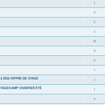
1
3
5
1
10
3
0
7
à 2016 /OFFRE DE STAGE
1
STAGE/CAMP CHANTIER ÉTÉ
1
4