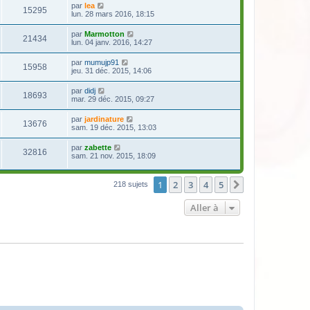
par
lea
15295
lun. 28 mars 2016, 18:15
par
Marmotton
21434
lun. 04 janv. 2016, 14:27
par
mumujp91
15958
jeu. 31 déc. 2015, 14:06
par
didj
18693
mar. 29 déc. 2015, 09:27
par
jardinature
13676
sam. 19 déc. 2015, 13:03
par
zabette
32816
sam. 21 nov. 2015, 18:09
1
2
3
4
5
Suivante
218 sujets
Aller à