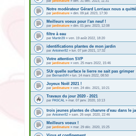
par
jardinature
» dim. 31 déc. 2023, 11:31
Notre modérateur Gérard Lorriaux nous a quitté
par
jardinature
» dim. 09 juil. 2023, 17:30
Meilleurs voeux pour l'an neuf !
par
jardinature
» dim. 01 janv. 2023, 12:08
filtre à eau
par
Martin39
» ven. 19 août 2022, 18:20
identifications plantes de mon jardin
par
Antoiner82
» lun. 07 juin 2021, 17:32
Votre attention SVP
par
jardinature
» ven. 25 mars 2022, 15:46
SUr quelle surface le lierre ne sait pas grimper
par
BernardVH
» lun. 14 mars 2022, 08:50
Joyeux Noël 2021 !
par
jardinature
» ven. 24 déc. 2021, 10:21
Travaux du jour 2020 - 2021
par
PASCAL
» mar. 07 janv. 2020, 10:13
trois jeunes plantes de chanvre d'eau dans le j
par
Antoiner82
» sam. 26 sept. 2020, 22:46
Meilleurs voeux !
par
jardinature
» mar. 29 déc. 2020, 15:25
Virus et confinement