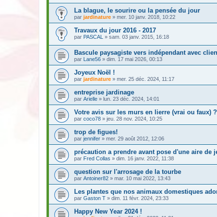
La blague, le sourire ou la pensée du jour
par
jardinature
» mer. 10 janv. 2018, 10:22
Travaux du jour 2016 - 2017
par
PASCAL
» sam. 03 janv. 2015, 16:18
Bascule paysagiste vers indépendant avec client
par
Lane56
» dim. 17 mai 2026, 00:13
Joyeux Noël !
par
jardinature
» mer. 25 déc. 2024, 11:17
entreprise jardinage
par
Arielle
» lun. 23 déc. 2024, 14:01
Votre avis sur les murs en lierre (vrai ou faux) ?
par
coco78
» jeu. 28 nov. 2024, 10:25
trop de figues!
par
jennifer
» mer. 29 août 2012, 12:06
précaution a prendre avant pose d'une aire de 
par
Fred Collas
» dim. 16 janv. 2022, 11:38
question sur l'arrosage de la tourbe
par
Antoiner82
» mar. 10 mai 2022, 13:43
Les plantes que nos animaux domestiques ado
par
Gaston T
» dim. 11 févr. 2024, 23:33
Happy New Year 2024 !