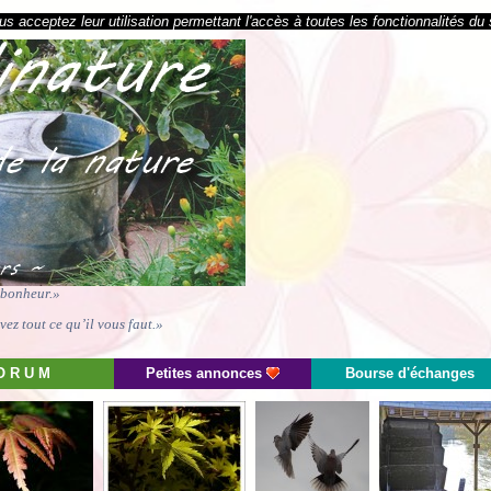
s acceptez leur utilisation permettant l'accès à toutes les fonctionnalités du 
e bonheur.»
ez tout ce qu’il vous faut.»
O R U M
Petites annonces
Bourse d'échanges