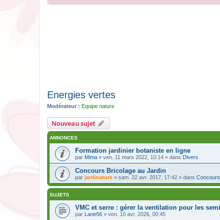
Energies vertes
Modérateur :
Equipe nature
Nouveau sujet
ANNONCES
Formation jardinier botaniste en ligne
par
Mima
» ven. 11 mars 2022, 10:14 » dans
Divers
Concours Bricolage au Jardin
par
jardinature
» sam. 22 avr. 2017, 17:42 » dans
Concours
SUJETS
VMC et serre : gérer la ventilation pour les semi
par
Lane56
» ven. 10 avr. 2026, 00:45