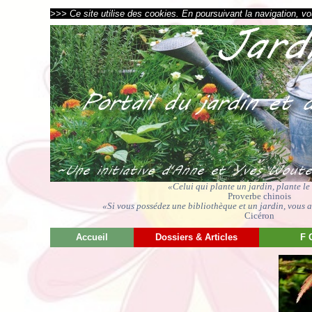
>>> Ce site utilise des cookies. En poursuivant la navigation, vou
«Celui qui plante un jardin, plante l
Proverbe chinois
«Si vous possédez une bibliothèque et un jardin, vous av
Cicéron
Accueil
Dossiers & Articles
F 