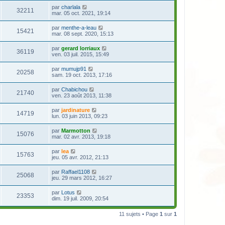
par
charlala
32211
mar. 05 oct. 2021, 19:14
par
menthe-a-leau
15421
mar. 08 sept. 2020, 15:13
par
gerard lorriaux
36119
ven. 03 juil. 2015, 15:49
par
mumujp91
20258
sam. 19 oct. 2013, 17:16
par
Chabichou
21740
ven. 23 août 2013, 11:38
par
jardinature
14719
lun. 03 juin 2013, 09:23
par
Marmotton
15076
mar. 02 avr. 2013, 19:18
par
lea
15763
jeu. 05 avr. 2012, 21:13
par
Raffael1108
25068
jeu. 29 mars 2012, 16:27
par
Lotus
23353
dim. 19 juil. 2009, 20:54
11 sujets • Page
1
sur
1