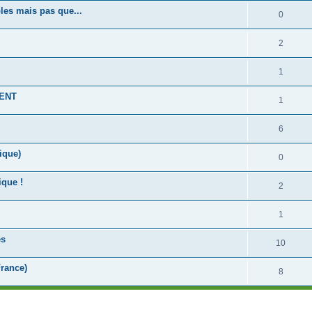
les mais pas que...
0
2
1
MENT
1
6
ique)
0
ique !
2
1
es
10
France)
8