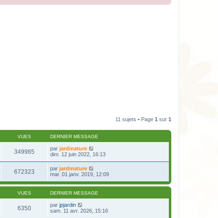
11 sujets • Page
1
sur
1
VUES
DERNIER MESSAGE
par
jardinature
349985
dim. 12 juin 2022, 16:13
par
jardinature
672323
mar. 01 janv. 2019, 12:09
VUES
DERNIER MESSAGE
par
jpjardin
6350
sam. 11 avr. 2026, 15:16