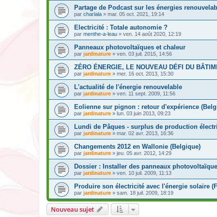
Partage de Podcast sur les énergies renouvelab
par
charlala
» mar. 05 oct. 2021, 19:14
Electricité : Totale autonomie ?
par
menthe-a-leau
» ven. 14 août 2020, 12:19
Panneaux photovoltaïques et chaleur
par
jardinature
» ven. 03 juil. 2015, 14:56
ZÉRO ÉNERGIE, LE NOUVEAU DÉFI DU BÂTI
par
jardinature
» mer. 16 oct. 2013, 15:30
L'actualité de l'énergie renouvelable
par
jardinature
» ven. 11 sept. 2009, 11:56
Eolienne sur pignon : retour d'expérience (Belg
par
jardinature
» lun. 03 juin 2013, 09:23
Lundi de Pâques - surplus de production électr
par
jardinature
» mar. 02 avr. 2013, 16:36
Changements 2012 en Wallonie (Belgique)
par
jardinature
» jeu. 05 avr. 2012, 14:29
Dossier : Installer des panneaux photovoltaïqu
par
jardinature
» ven. 10 juil. 2009, 11:13
Produire son électricité avec l'énergie solaire (
par
jardinature
» sam. 18 juil. 2009, 18:19
Nouveau sujet