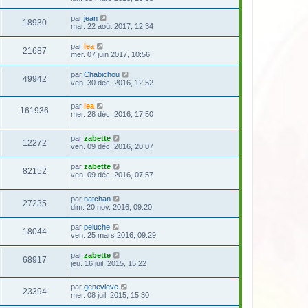
par
jean
18930
mar. 22 août 2017, 12:34
par
lea
21687
mer. 07 juin 2017, 10:56
par
Chabichou
49942
ven. 30 déc. 2016, 12:52
par
lea
161936
mer. 28 déc. 2016, 17:50
par
zabette
12272
ven. 09 déc. 2016, 20:07
par
zabette
82152
ven. 09 déc. 2016, 07:57
par
natchan
27235
dim. 20 nov. 2016, 09:20
par
peluche
18044
ven. 25 mars 2016, 09:29
par
zabette
68917
jeu. 16 juil. 2015, 15:22
par
genevieve
23394
mer. 08 juil. 2015, 15:30