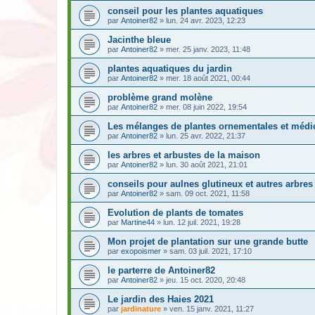
conseil pour les plantes aquatiques
par
Antoiner82
» lun. 24 avr. 2023, 12:23
Jacinthe bleue
par
Antoiner82
» mer. 25 janv. 2023, 11:48
plantes aquatiques du jardin
par
Antoiner82
» mer. 18 août 2021, 00:44
problème grand molène
par
Antoiner82
» mer. 08 juin 2022, 19:54
Les mélanges de plantes ornementales et médi
par
Antoiner82
» lun. 25 avr. 2022, 21:37
les arbres et arbustes de la maison
par
Antoiner82
» lun. 30 août 2021, 21:01
conseils pour aulnes glutineux et autres arbres
par
Antoiner82
» sam. 09 oct. 2021, 11:58
Evolution de plants de tomates
par
Martine44
» lun. 12 juil. 2021, 19:28
Mon projet de plantation sur une grande butte
par
exopoismer
» sam. 03 juil. 2021, 17:10
le parterre de Antoiner82
par
Antoiner82
» jeu. 15 oct. 2020, 20:48
Le jardin des Haies 2021
par
jardinature
» ven. 15 janv. 2021, 11:27