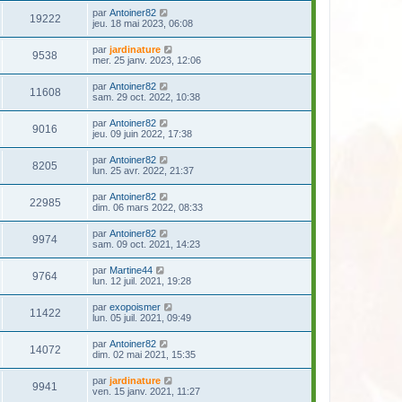
par
Antoiner82
19222
jeu. 18 mai 2023, 06:08
par
jardinature
9538
mer. 25 janv. 2023, 12:06
par
Antoiner82
11608
sam. 29 oct. 2022, 10:38
par
Antoiner82
9016
jeu. 09 juin 2022, 17:38
par
Antoiner82
8205
lun. 25 avr. 2022, 21:37
par
Antoiner82
22985
dim. 06 mars 2022, 08:33
par
Antoiner82
9974
sam. 09 oct. 2021, 14:23
par
Martine44
9764
lun. 12 juil. 2021, 19:28
par
exopoismer
11422
lun. 05 juil. 2021, 09:49
par
Antoiner82
14072
dim. 02 mai 2021, 15:35
par
jardinature
9941
ven. 15 janv. 2021, 11:27