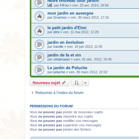
Notre nouveau futur jardin!
par
FiFou
» ven. 25 avr. 2014, 18:56
mon jardin en auvergne
par
Grannos
» ven. 30 mars 2012, 17:15
le petit jardin d'Elmi
par
elmi
» ven. 11 mai 2012, 12:29
jardin en évolution
par
karelle
» mer. 19 juin 2013, 11:45
jardin de fa et vin
par
vindenaast
» sam. 01 déc. 2012, 15:45
Le jardin de Peluche
par
peluche
» ven. 30 mars 2012, 22:02
Nouveau sujet
Retourner à l’index du forum
PERMISSIONS DU FORUM
Vous
ne pouvez pas
poster de nouveaux sujets
Vous
ne pouvez pas
répondre aux sujets
Vous
ne pouvez pas
modifier vos messages
Vous
ne pouvez pas
supprimer vos messages
Vous
ne pouvez pas
joindre des fichiers