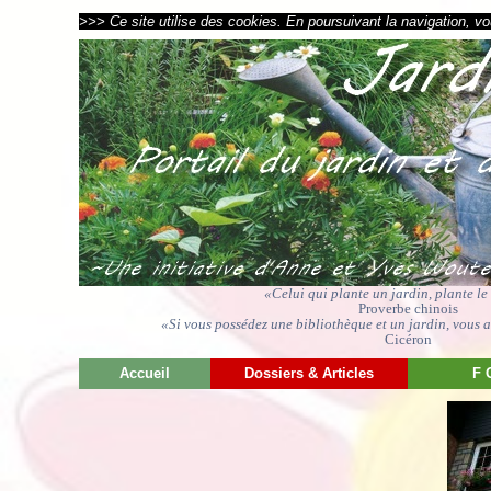
>>> Ce site utilise des cookies. En poursuivant la navigation, vou
«Celui qui plante un jardin, plante l
Proverbe chinois
«Si vous possédez une bibliothèque et un jardin, vous av
Cicéron
Accueil
Dossiers & Articles
F 