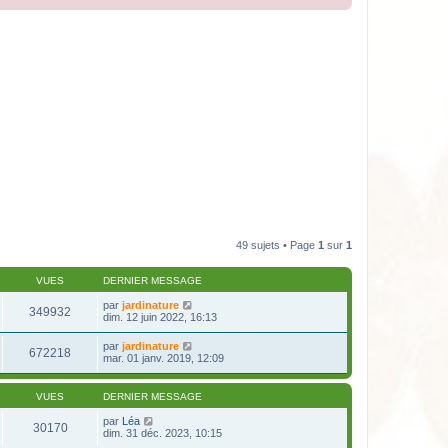
49 sujets • Page
1
sur
1
VUES
DERNIER MESSAGE
par
jardinature
349932
dim. 12 juin 2022, 16:13
par
jardinature
672218
mar. 01 janv. 2019, 12:09
VUES
DERNIER MESSAGE
par
Léa
30170
dim. 31 déc. 2023, 10:15