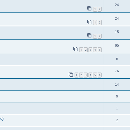
24
1
2
24
1
2
15
1
2
65
1
2
3
4
5
8
76
1
2
3
4
5
6
14
9
1
e)
2