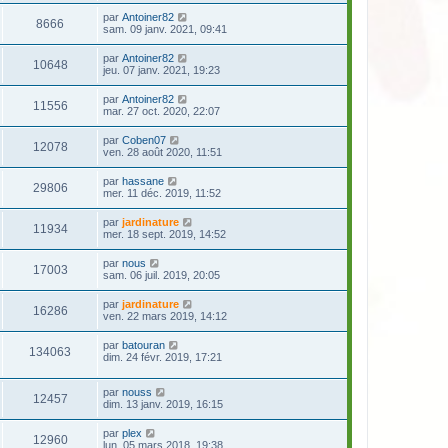
par
Antoiner82
8666
sam. 09 janv. 2021, 09:41
par
Antoiner82
10648
jeu. 07 janv. 2021, 19:23
par
Antoiner82
11556
mar. 27 oct. 2020, 22:07
par
Coben07
12078
ven. 28 août 2020, 11:51
par
hassane
29806
mer. 11 déc. 2019, 11:52
par
jardinature
11934
mer. 18 sept. 2019, 14:52
par
nous
17003
sam. 06 juil. 2019, 20:05
par
jardinature
16286
ven. 22 mars 2019, 14:12
par
batouran
134063
dim. 24 févr. 2019, 17:21
par
nouss
12457
dim. 13 janv. 2019, 16:15
par
plex
12960
lun. 05 mars 2018, 19:38