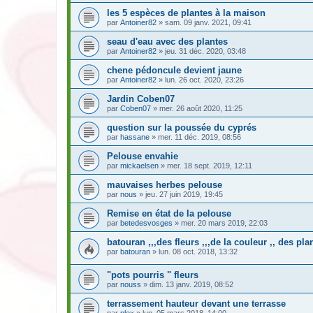
les 5 espèces de plantes à la maison
par
Antoiner82
» sam. 09 janv. 2021, 09:41
seau d'eau avec des plantes
par
Antoiner82
» jeu. 31 déc. 2020, 03:48
chene pédoncule devient jaune
par
Antoiner82
» lun. 26 oct. 2020, 23:26
Jardin Coben07
par
Coben07
» mer. 26 août 2020, 11:25
question sur la poussée du cyprés
par
hassane
» mer. 11 déc. 2019, 08:56
Pelouse envahie
par
mickaelsen
» mer. 18 sept. 2019, 12:11
mauvaises herbes pelouse
par
nous
» jeu. 27 juin 2019, 19:45
Remise en état de la pelouse
par
betedesvosges
» mer. 20 mars 2019, 22:03
batouran ,,,des fleurs ,,,de la couleur ,, des pla
par
batouran
» lun. 08 oct. 2018, 13:32
"pots pourris " fleurs
par
nouss
» dim. 13 janv. 2019, 08:52
terrassement hauteur devant une terrasse
par
plex
» lun. 05 mars 2018, 14:00