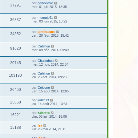
par
genevieve
37291
mer. 01 juil. 2015, 18:35
par
mumujp91
36837
mer. 03 juin 2015, 13:22
par
jardinature
34352
ven. 20 févr. 2015, 15:42
par
Calahou
91620
mar. 09 déc. 2014, 09:49
par
Chabichou
20745
mer. 12 nov. 2014, 22:34
par
Calahou
103190
jeu. 23 oct. 2014, 09:28
par
Celoone
26450
ven. 15 août 2014, 12:05
par
judith13
25868
jeu. 14 août 2014, 13:31
par
zabette
16221
dim. 08 juin 2014, 16:06
par
lea
15188
lun. 26 mai 2014, 21:15