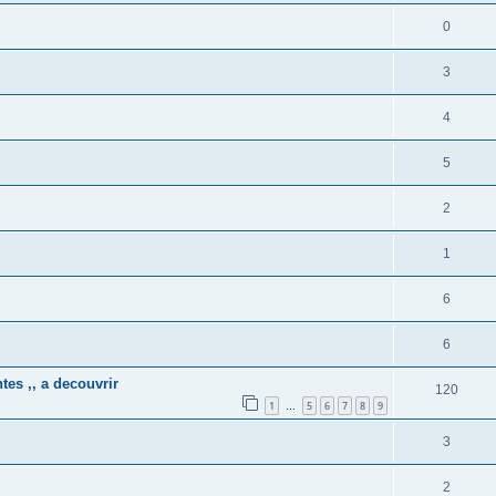
0
3
4
5
2
1
6
6
ntes ,, a decouvrir
120
1
5
6
7
8
9
…
3
2