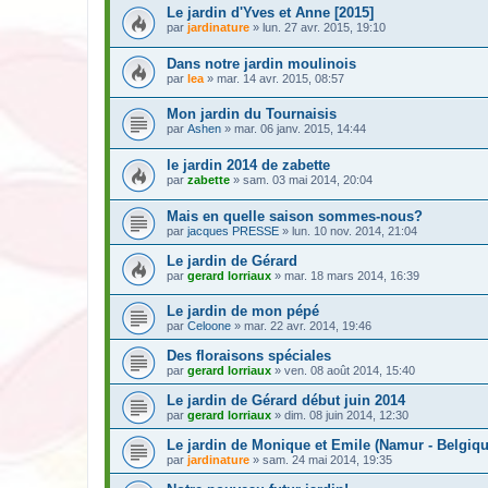
Le jardin d'Yves et Anne [2015]
par
jardinature
» lun. 27 avr. 2015, 19:10
Dans notre jardin moulinois
par
lea
» mar. 14 avr. 2015, 08:57
Mon jardin du Tournaisis
par
Ashen
» mar. 06 janv. 2015, 14:44
le jardin 2014 de zabette
par
zabette
» sam. 03 mai 2014, 20:04
Mais en quelle saison sommes-nous?
par
jacques PRESSE
» lun. 10 nov. 2014, 21:04
Le jardin de Gérard
par
gerard lorriaux
» mar. 18 mars 2014, 16:39
Le jardin de mon pépé
par
Celoone
» mar. 22 avr. 2014, 19:46
Des floraisons spéciales
par
gerard lorriaux
» ven. 08 août 2014, 15:40
Le jardin de Gérard début juin 2014
par
gerard lorriaux
» dim. 08 juin 2014, 12:30
Le jardin de Monique et Emile (Namur - Belgiqu
par
jardinature
» sam. 24 mai 2014, 19:35