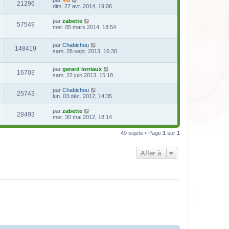
par
lea
21296
dim. 27 avr. 2014, 19:06
par
zabette
57549
mer. 05 mars 2014, 18:54
par
Chabichou
148419
sam. 28 sept. 2013, 15:30
par
gerard lorriaux
16703
sam. 22 juin 2013, 15:18
par
Chabichou
25743
lun. 03 déc. 2012, 14:35
par
zabette
28493
mer. 30 mai 2012, 18:14
49 sujets • Page
1
sur
1
Aller à