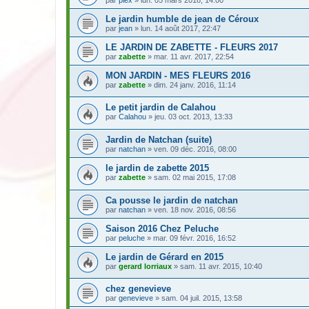
Le jardin humble de jean de Céroux
par
jean
» lun. 14 août 2017, 22:47
LE JARDIN DE ZABETTE - FLEURS 2017
par
zabette
» mar. 11 avr. 2017, 22:54
MON JARDIN - MES FLEURS 2016
par
zabette
» dim. 24 janv. 2016, 11:14
Le petit jardin de Calahou
par
Calahou
» jeu. 03 oct. 2013, 13:33
Jardin de Natchan (suite)
par
natchan
» ven. 09 déc. 2016, 08:00
le jardin de zabette 2015
par
zabette
» sam. 02 mai 2015, 17:08
Ca pousse le jardin de natchan
par
natchan
» ven. 18 nov. 2016, 08:56
Saison 2016 Chez Peluche
par
peluche
» mar. 09 févr. 2016, 16:52
Le jardin de Gérard en 2015
par
gerard lorriaux
» sam. 11 avr. 2015, 10:40
chez genevieve
par
genevieve
» sam. 04 juil. 2015, 13:58