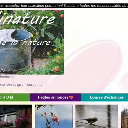
s acceptez leur utilisation permettant l'accès à toutes les fonctionnalités du 
e bonheur.»
ez tout ce qu’il vous faut.»
O R U M
Petites annonces
Bourse d'échanges