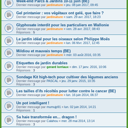
Week-end Parcs & Jardins 10-11 juin (BE)
Dernier message par
jardinature
«
jeu. 08 juin 2017, 09:45
Gel printanier : vos végétaux ont gelé, que faire ?
Dernier message par
jardinature
«
sam. 29 avr. 2017, 18:23
Glyphosate interdit pour les particuliers en Wallonie
Dernier message par
jardinature
«
ven. 28 avr. 2017, 08:43
Réponses :
5
Le jardin idéal pour les oiseaux selon Philippe Moës
Dernier message par
jardinature
«
lun. 06 févr. 2017, 12:45
Mildiou et mauvais temps (BE)
Dernier message par
jardinature
«
mer. 03 août 2016, 03:35
Etiquettes de jardin durables
Dernier message par
gerard lorriaux
«
dim. 17 janv. 2016, 10:06
Réponses :
3
Sondage Kit high-tech pour cultiver des légumes anciens
Dernier message par
PASCAL
«
jeu. 29 janv. 2015, 10:35
Réponses :
3
Les tailles d'ifs récoltés pour lutter contre le cancer (BE)
Dernier message par
jardinature
«
lun. 16 juin 2014, 06:37
Un pot intelligent !
Dernier message par
mumujp91
«
lun. 02 juin 2014, 14:21
Réponses :
1
Sa haie transformée en... dragon !
Dernier message par
Calahou
«
mer. 28 mai 2014, 13:14
Réponses :
3