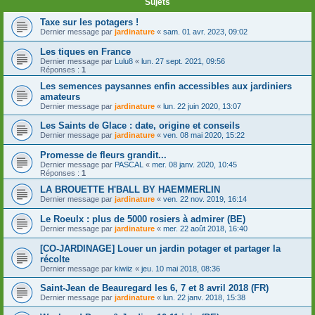
Sujets
Taxe sur les potagers !
Dernier message par
jardinature
«
sam. 01 avr. 2023, 09:02
Les tiques en France
Dernier message par
Lulu8
«
lun. 27 sept. 2021, 09:56
Réponses :
1
Les semences paysannes enfin accessibles aux jardiniers
amateurs
Dernier message par
jardinature
«
lun. 22 juin 2020, 13:07
Les Saints de Glace : date, origine et conseils
Dernier message par
jardinature
«
ven. 08 mai 2020, 15:22
Promesse de fleurs grandit...
Dernier message par
PASCAL
«
mer. 08 janv. 2020, 10:45
Réponses :
1
LA BROUETTE H'BALL BY HAEMMERLIN
Dernier message par
jardinature
«
ven. 22 nov. 2019, 16:14
Le Roeulx : plus de 5000 rosiers à admirer (BE)
Dernier message par
jardinature
«
mer. 22 août 2018, 16:40
[CO-JARDINAGE] Louer un jardin potager et partager la
récolte
Dernier message par
kiwiiz
«
jeu. 10 mai 2018, 08:36
Saint-Jean de Beauregard les 6, 7 et 8 avril 2018 (FR)
Dernier message par
jardinature
«
lun. 22 janv. 2018, 15:38