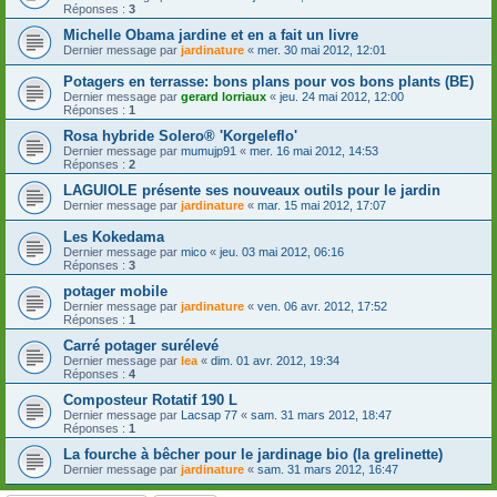
Réponses :
3
Michelle Obama jardine et en a fait un livre
Dernier message par
jardinature
«
mer. 30 mai 2012, 12:01
Potagers en terrasse: bons plans pour vos bons plants (BE)
Dernier message par
gerard lorriaux
«
jeu. 24 mai 2012, 12:00
Réponses :
1
Rosa hybride Solero® 'Korgeleflo'
Dernier message par
mumujp91
«
mer. 16 mai 2012, 14:53
Réponses :
2
LAGUIOLE présente ses nouveaux outils pour le jardin
Dernier message par
jardinature
«
mar. 15 mai 2012, 17:07
Les Kokedama
Dernier message par
mico
«
jeu. 03 mai 2012, 06:16
Réponses :
3
potager mobile
Dernier message par
jardinature
«
ven. 06 avr. 2012, 17:52
Réponses :
1
Carré potager surélevé
Dernier message par
lea
«
dim. 01 avr. 2012, 19:34
Réponses :
4
Composteur Rotatif 190 L
Dernier message par
Lacsap 77
«
sam. 31 mars 2012, 18:47
Réponses :
1
La fourche à bêcher pour le jardinage bio (la grelinette)
Dernier message par
jardinature
«
sam. 31 mars 2012, 16:47