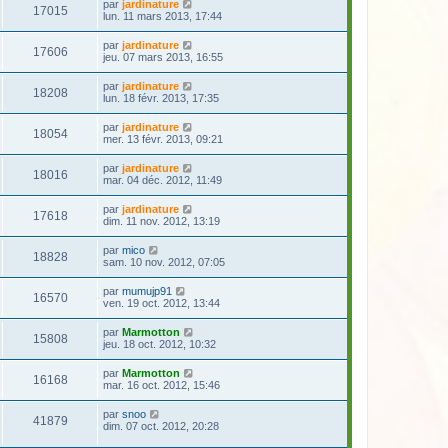
par
jardinature
17015
lun. 11 mars 2013, 17:44
par
jardinature
17606
jeu. 07 mars 2013, 16:55
par
jardinature
18208
lun. 18 févr. 2013, 17:35
par
jardinature
18054
mer. 13 févr. 2013, 09:21
par
jardinature
18016
mar. 04 déc. 2012, 11:49
par
jardinature
17618
dim. 11 nov. 2012, 13:19
par
mico
18828
sam. 10 nov. 2012, 07:05
par
mumujp91
16570
ven. 19 oct. 2012, 13:44
par
Marmotton
15808
jeu. 18 oct. 2012, 10:32
par
Marmotton
16168
mar. 16 oct. 2012, 15:46
par
snoo
41879
dim. 07 oct. 2012, 20:28