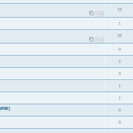
15
1
2
1
25
1
2
0
2
0
1
1
RMINE]
0
0