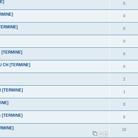
NE]
0
ERMINE]
0
 [TERMINE]
0
0
BE [TERMINE]
0
LU CH [TERMINE]
0
2
R [TERMINE]
1
MINE]
0
ch [TERMINE]
0
ERMINE]
15
1
2