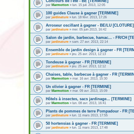
Concours de l'été - BE [TERMINE]
par
Marmotton
» lun. 15 juil. 2013, 12:05
100 guides Clause à gagner [TERMINE]
par
jardinature
» lun. 18 févr. 2013, 17:26
Arroseur oscillant à gagner - BE/LU [CLOTURE]
par
jardinature
» mer. 05 juin 2013, 16:42
Salon de jardin, barbecue, hamac... - FR/CH [
par
jardinature
» sam. 27 avr. 2013, 22:14
Ensemble de jardin design à gagner - FR [TER
par
jardinature
» jeu. 25 avr. 2013, 12:13
Tondeuse à gagner - FR [TERMINE]
par
jardinature
» jeu. 25 avr. 2013, 12:12
Chaises, table, barbecue à gagner - FR [TERMI
par
Marmotton
» mar. 16 avr. 2013, 15:30
Un olivier à gagner - FR [TERMINE]
par
Marmotton
» mar. 09 avr. 2013, 15:09
Hôtels à insectes, sacs jardinage... [TERMINE]
par
Marmotton
» lun. 08 avr. 2013, 16:41
Plants de pommes de terre Pompadour - FR [
par
jardinature
» lun. 11 mars 2013, 17:55
50 hortensias à gagner - FR [TERMINE]
par
jardinature
» lun. 11 mars 2013, 17:48