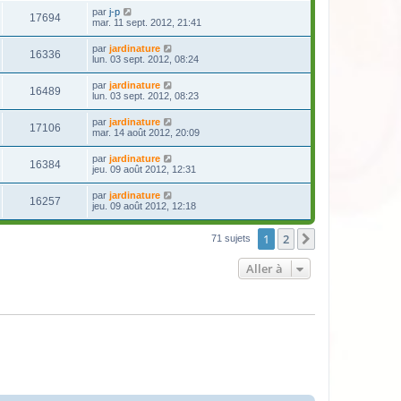
par
j-p
17694
mar. 11 sept. 2012, 21:41
par
jardinature
16336
lun. 03 sept. 2012, 08:24
par
jardinature
16489
lun. 03 sept. 2012, 08:23
par
jardinature
17106
mar. 14 août 2012, 20:09
par
jardinature
16384
jeu. 09 août 2012, 12:31
par
jardinature
16257
jeu. 09 août 2012, 12:18
1
2
Suivante
71 sujets
Aller à