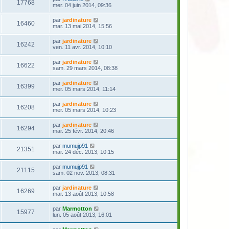
17768
mer. 04 juin 2014, 09:36
par
jardinature
16460
mar. 13 mai 2014, 15:56
par
jardinature
16242
ven. 11 avr. 2014, 10:10
par
jardinature
16622
sam. 29 mars 2014, 08:38
par
jardinature
16399
mer. 05 mars 2014, 11:14
par
jardinature
16208
mer. 05 mars 2014, 10:23
par
jardinature
16294
mar. 25 févr. 2014, 20:46
par
mumujp91
21351
mar. 24 déc. 2013, 10:15
par
mumujp91
21115
sam. 02 nov. 2013, 08:31
par
jardinature
16269
mar. 13 août 2013, 10:58
par
Marmotton
15977
lun. 05 août 2013, 16:01