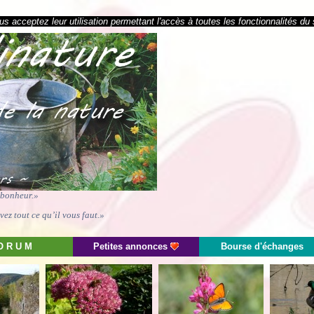
s acceptez leur utilisation permettant l'accès à toutes les fonctionnalités du 
e bonheur.»
ez tout ce qu’il vous faut.»
O R U M
Petites annonces
Bourse d'échanges