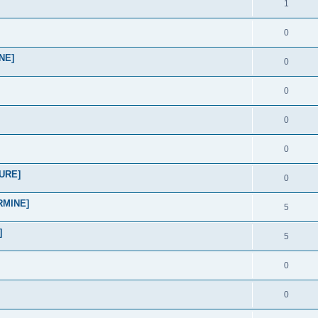
1
0
NE]
0
0
0
0
TURE]
0
ERMINE]
5
]
5
0
0