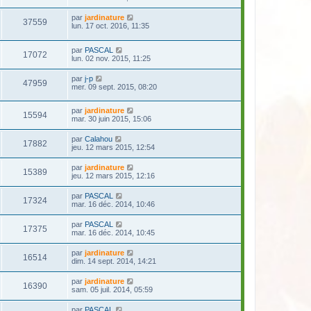
par
jardinature
37559
lun. 17 oct. 2016, 11:35
par
PASCAL
17072
lun. 02 nov. 2015, 11:25
par
j-p
47959
mer. 09 sept. 2015, 08:20
par
jardinature
15594
mar. 30 juin 2015, 15:06
par
Calahou
17882
jeu. 12 mars 2015, 12:54
par
jardinature
15389
jeu. 12 mars 2015, 12:16
par
PASCAL
17324
mar. 16 déc. 2014, 10:46
par
PASCAL
17375
mar. 16 déc. 2014, 10:45
par
jardinature
16514
dim. 14 sept. 2014, 14:21
par
jardinature
16390
sam. 05 juil. 2014, 05:59
par
PASCAL