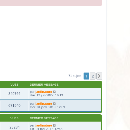
1
2
Suivante
71 sujets
VUES
DERNIER MESSAGE
par
jardinature
349766
dim. 12 juin 2022, 16:13
par
jardinature
671940
mar. 01 janv. 2019, 12:09
VUES
DERNIER MESSAGE
par
jardinature
23284
lun. 01 mai 2017, 12:43