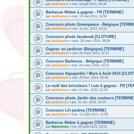
par
jardinature
» mer. 04 juin 2014, 08:38
Barbecue Weber à gagner - FR [TERMINE]
par
jardinature
» mar. 13 mai 2014, 15:56
Concours photo Greenpeace - Belgique [TERMI
par
jardinature
» ven. 11 avr. 2014, 10:10
Concours photo facebook [CLOTURE]
par
jardinature
» sam. 29 mars 2014, 08:38
Gagnez un jardinier (Belgique) [TERMINE]
par
jardinature
» mer. 05 mars 2014, 11:14
Concours Barbecue - Belgique [TERMINE]
par
jardinature
» mer. 05 mars 2014, 10:23
Concours Aquajardin ! Mars à Août 2014 [CLO
par
jardinature
» mar. 25 févr. 2014, 20:46
Le noël des bricoleurs ! Lots à gagner - FR [T
par
jardinature
» dim. 01 déc. 2013, 21:35
Concours photo Jardin des couleurs [TERMINE
par
jardinature
» jeu. 31 oct. 2013, 20:25
Concours Lili-jardine [TERMINE]
par
jardinature
» mar. 13 août 2013, 10:58
Barbecue Weber à gagner [TERMINE]
par
Marmotton
» lun. 05 août 2013, 16:01