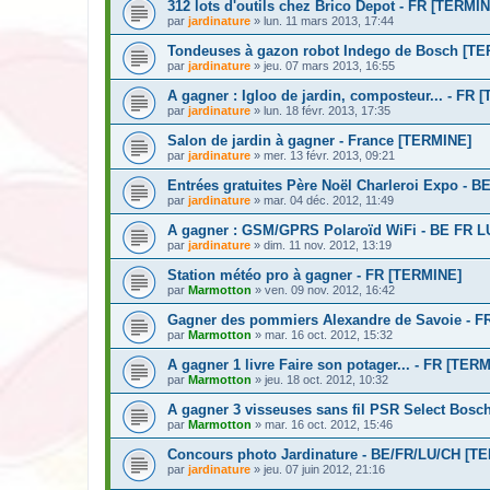
312 lots d'outils chez Brico Depot - FR [TERMI
par
jardinature
» lun. 11 mars 2013, 17:44
Tondeuses à gazon robot Indego de Bosch [T
par
jardinature
» jeu. 07 mars 2013, 16:55
A gagner : Igloo de jardin, composteur... - FR
par
jardinature
» lun. 18 févr. 2013, 17:35
Salon de jardin à gagner - France [TERMINE]
par
jardinature
» mer. 13 févr. 2013, 09:21
Entrées gratuites Père Noël Charleroi Expo - 
par
jardinature
» mar. 04 déc. 2012, 11:49
A gagner : GSM/GPRS Polaroïd WiFi - BE FR 
par
jardinature
» dim. 11 nov. 2012, 13:19
Station météo pro à gagner - FR [TERMINE]
par
Marmotton
» ven. 09 nov. 2012, 16:42
Gagner des pommiers Alexandre de Savoie - F
par
Marmotton
» mar. 16 oct. 2012, 15:32
A gagner 1 livre Faire son potager... - FR [TER
par
Marmotton
» jeu. 18 oct. 2012, 10:32
A gagner 3 visseuses sans fil PSR Select Bos
par
Marmotton
» mar. 16 oct. 2012, 15:46
Concours photo Jardinature - BE/FR/LU/CH [T
par
jardinature
» jeu. 07 juin 2012, 21:16