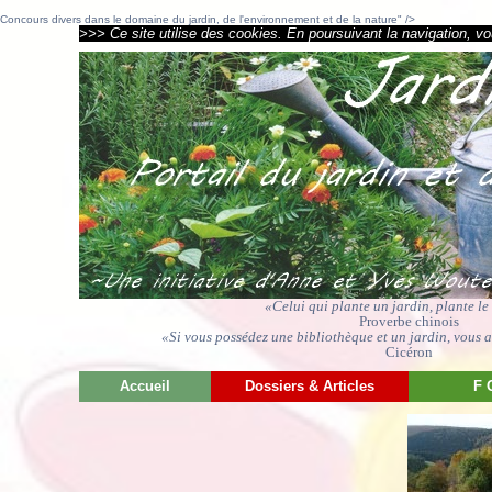
Concours divers dans le domaine du jardin, de l'environnement et de la nature" />
>>> Ce site utilise des cookies. En poursuivant la navigation, vou
«Celui qui plante un jardin, plante l
Proverbe chinois
«Si vous possédez une bibliothèque et un jardin, vous av
Cicéron
Accueil
Dossiers & Articles
F 