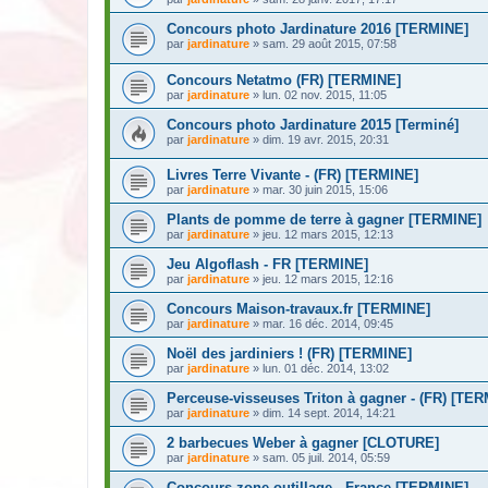
Concours photo Jardinature 2016 [TERMINE]
par
jardinature
» sam. 29 août 2015, 07:58
Concours Netatmo (FR) [TERMINE]
par
jardinature
» lun. 02 nov. 2015, 11:05
Concours photo Jardinature 2015 [Terminé]
par
jardinature
» dim. 19 avr. 2015, 20:31
Livres Terre Vivante - (FR) [TERMINE]
par
jardinature
» mar. 30 juin 2015, 15:06
Plants de pomme de terre à gagner [TERMINE]
par
jardinature
» jeu. 12 mars 2015, 12:13
Jeu Algoflash - FR [TERMINE]
par
jardinature
» jeu. 12 mars 2015, 12:16
Concours Maison-travaux.fr [TERMINE]
par
jardinature
» mar. 16 déc. 2014, 09:45
Noël des jardiniers ! (FR) [TERMINE]
par
jardinature
» lun. 01 déc. 2014, 13:02
Perceuse-visseuses Triton à gagner - (FR) [TE
par
jardinature
» dim. 14 sept. 2014, 14:21
2 barbecues Weber à gagner [CLOTURE]
par
jardinature
» sam. 05 juil. 2014, 05:59
Concours zone-outillage - France [TERMINE]