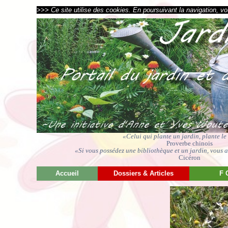
>>> Ce site utilise des cookies. En poursuivant la navigation, vou
«Celui qui plante un jardin, plante l
Proverbe chinois
«Si vous possédez une bibliothèque et un jardin, vous av
Cicéron
Accueil
Dossiers & Articles
F 