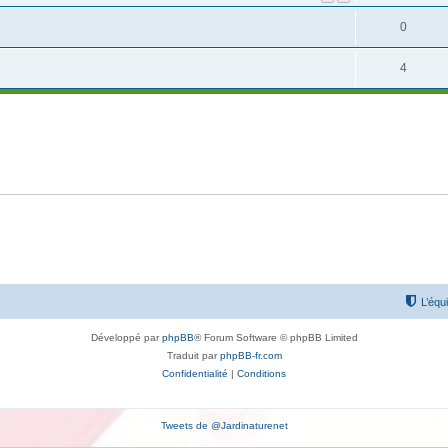
0
4
L’équ
Développé par
phpBB
® Forum Software © phpBB Limited
Traduit par
phpBB-fr.com
Confidentialité
|
Conditions
Tweets de @Jardinaturenet