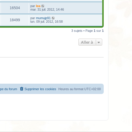
par
lea
16504
mar. 31 juil. 2012, 14:46
par
mumujp91
18499
lun. 09 juil. 2012, 16:58
3 sujets • Page
1
sur
1
Aller à
ipe du forum
Supprimer les cookies
Heures au format
UTC+02:00