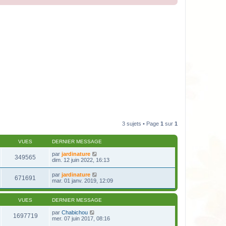
3 sujets • Page
1
sur
1
VUES
DERNIER MESSAGE
par
jardinature
349565
dim. 12 juin 2022, 16:13
par
jardinature
671691
mar. 01 janv. 2019, 12:09
VUES
DERNIER MESSAGE
par
Chabichou
1697719
mer. 07 juin 2017, 08:16