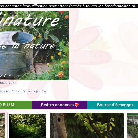
s acceptez leur utilisation permettant l'accès à toutes les fonctionnalités du 
e bonheur.»
ez tout ce qu’il vous faut.»
O R U M
Petites annonces
Bourse d'échanges