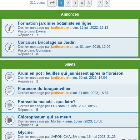
Page
1
sur
7
1
2
3
4
5
7
Suivante
312 sujets
…
Annonces
Formation jardinier botaniste en ligne
Dernier message par
jardinature
«
dim. 12 juin 2022, 16:13
Posté dans
Divers
Réponses :
3
Concours Bricolage au Jardin
Dernier message par
jardinature
«
mar. 01 janv. 2019, 12:09
Posté dans
Concours
Réponses :
8
Sujets
Arum en pot : feuilles qui jaunissent apres la floraison
Dernier message par
jardinature
«
jeu. 30 juil. 2026, 14:04
Réponses :
1
Floraison du bougainvillier
Dernier message par
jardinature
«
lun. 11 déc. 2023, 16:57
Poinsettia malade - que faire?
Dernier message par
Eli
«
sam. 09 déc. 2023, 08:56
Réponses :
5
Chlorophytum qui se meurt
Dernier message par
Mortier
«
sam. 10 juin 2023, 13:58
Réponses :
4
Glycine.
Dernier message par
JAPONICA ALBA
«
jeu. 18 mai 2023, 21:23