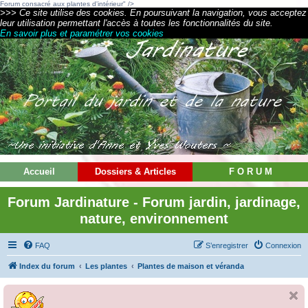
Forum consacré aux plantes d'intérieur" />
>>> Ce site utilise des cookies. En poursuivant la navigation, vous acceptez
leur utilisation permettant l'accès à toutes les fonctionnalités du site.
En savoir plus et paramétrer vos cookies
Accueil
Dossiers & Articles
F O R U M
Forum Jardinature - Forum jardin, jardinage,
nature, environnement
FAQ
S’enregistrer
Connexion
Index du forum
Les plantes
Plantes de maison et véranda