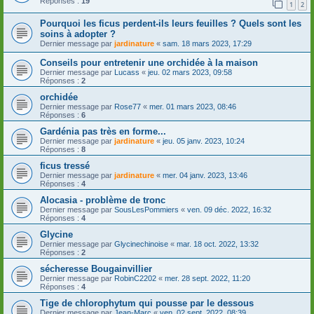
Réponses :
19
1
2
Pourquoi les ficus perdent-ils leurs feuilles ? Quels sont les
soins à adopter ?
Dernier message par
jardinature
«
sam. 18 mars 2023, 17:29
Conseils pour entretenir une orchidée à la maison
Dernier message par
Lucass
«
jeu. 02 mars 2023, 09:58
Réponses :
2
orchidée
Dernier message par
Rose77
«
mer. 01 mars 2023, 08:46
Réponses :
6
Gardénia pas très en forme...
Dernier message par
jardinature
«
jeu. 05 janv. 2023, 10:24
Réponses :
8
ficus tressé
Dernier message par
jardinature
«
mer. 04 janv. 2023, 13:46
Réponses :
4
Alocasia - problème de tronc
Dernier message par
SousLesPommiers
«
ven. 09 déc. 2022, 16:32
Réponses :
4
Glycine
Dernier message par
Glycinechinoise
«
mar. 18 oct. 2022, 13:32
Réponses :
2
sécheresse Bougainvillier
Dernier message par
RobinC2202
«
mer. 28 sept. 2022, 11:20
Réponses :
4
Tige de chlorophytum qui pousse par le dessous
Dernier message par
Jean-Marc
«
ven. 02 sept. 2022, 08:39