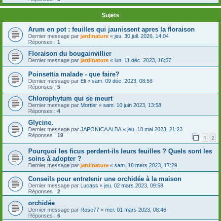
Sujets
Arum en pot : feuilles qui jaunissent apres la floraison
Dernier message par
jardinature
«
jeu. 30 juil. 2026, 14:04
Réponses :
1
Floraison du bougainvillier
Dernier message par
jardinature
«
lun. 11 déc. 2023, 16:57
Poinsettia malade - que faire?
Dernier message par
Eli
«
sam. 09 déc. 2023, 08:56
Réponses :
5
Chlorophytum qui se meurt
Dernier message par
Mortier
«
sam. 10 juin 2023, 13:58
Réponses :
4
Glycine.
Dernier message par
JAPONICA ALBA
«
jeu. 18 mai 2023, 21:23
Réponses :
19
1
2
Pourquoi les ficus perdent-ils leurs feuilles ? Quels sont les
soins à adopter ?
Dernier message par
jardinature
«
sam. 18 mars 2023, 17:29
Conseils pour entretenir une orchidée à la maison
Dernier message par
Lucass
«
jeu. 02 mars 2023, 09:58
Réponses :
2
orchidée
Dernier message par
Rose77
«
mer. 01 mars 2023, 08:46
Réponses :
6