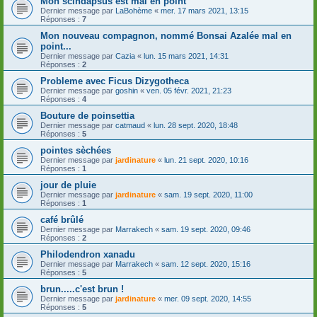
Mon scindapsus est mal en point
Dernier message par
LaBohème
«
mer. 17 mars 2021, 13:15
Réponses :
7
Mon nouveau compagnon, nommé Bonsai Azalée mal en
point...
Dernier message par
Cazia
«
lun. 15 mars 2021, 14:31
Réponses :
2
Probleme avec Ficus Dizygotheca
Dernier message par
goshin
«
ven. 05 févr. 2021, 21:23
Réponses :
4
Bouture de poinsettia
Dernier message par
catmaud
«
lun. 28 sept. 2020, 18:48
Réponses :
5
pointes sèchées
Dernier message par
jardinature
«
lun. 21 sept. 2020, 10:16
Réponses :
1
jour de pluie
Dernier message par
jardinature
«
sam. 19 sept. 2020, 11:00
Réponses :
1
café brûlé
Dernier message par
Marrakech
«
sam. 19 sept. 2020, 09:46
Réponses :
2
Philodendron xanadu
Dernier message par
Marrakech
«
sam. 12 sept. 2020, 15:16
Réponses :
5
brun.....c'est brun !
Dernier message par
jardinature
«
mer. 09 sept. 2020, 14:55
Réponses :
5