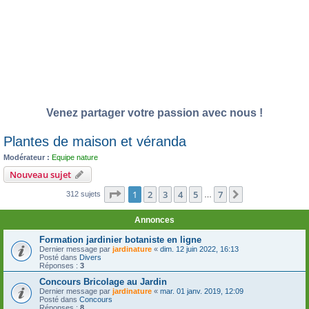
Venez partager votre passion avec nous !
Plantes de maison et véranda
Modérateur :
Equipe nature
Nouveau sujet
Page
1
sur
7
1
2
3
4
5
7
Suivante
312 sujets
…
Annonces
Formation jardinier botaniste en ligne
Dernier message par
jardinature
«
dim. 12 juin 2022, 16:13
Posté dans
Divers
Réponses :
3
Concours Bricolage au Jardin
Dernier message par
jardinature
«
mar. 01 janv. 2019, 12:09
Posté dans
Concours
Réponses :
8