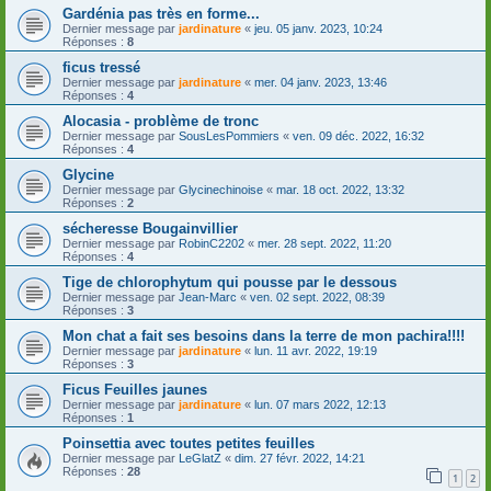
Gardénia pas très en forme...
Dernier message par
jardinature
«
jeu. 05 janv. 2023, 10:24
Réponses :
8
ficus tressé
Dernier message par
jardinature
«
mer. 04 janv. 2023, 13:46
Réponses :
4
Alocasia - problème de tronc
Dernier message par
SousLesPommiers
«
ven. 09 déc. 2022, 16:32
Réponses :
4
Glycine
Dernier message par
Glycinechinoise
«
mar. 18 oct. 2022, 13:32
Réponses :
2
sécheresse Bougainvillier
Dernier message par
RobinC2202
«
mer. 28 sept. 2022, 11:20
Réponses :
4
Tige de chlorophytum qui pousse par le dessous
Dernier message par
Jean-Marc
«
ven. 02 sept. 2022, 08:39
Réponses :
3
Mon chat a fait ses besoins dans la terre de mon pachira!!!!
Dernier message par
jardinature
«
lun. 11 avr. 2022, 19:19
Réponses :
3
Ficus Feuilles jaunes
Dernier message par
jardinature
«
lun. 07 mars 2022, 12:13
Réponses :
1
Poinsettia avec toutes petites feuilles
Dernier message par
LeGlatZ
«
dim. 27 févr. 2022, 14:21
Réponses :
28
1
2