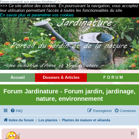
Forum consacré aux plantes d'intérieur" />
>>> Ce site utilise des cookies. En poursuivant la navigation, vous acceptez
leur utilisation permettant l'accès à toutes les fonctionnalités du site.
En savoir plus et paramétrer vos cookies
Accueil
Dossiers & Articles
F O R U M
Forum Jardinature - Forum jardin, jardinage,
nature, environnement
FAQ
S’enregistrer
Connexion
Index du forum
Les plantes
Plantes de maison et véranda