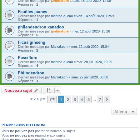
Dernier message par
jardinature
«
sam. 15 août 2020, 12:08
Réponses :
1
Feuilles jaunes
Dernier message par
menthe-a-leau
«
ven. 14 août 2020, 11:59
Réponses :
1
philendendron xanadoo
Dernier message par
jardinature
«
mer. 12 août 2020, 15:26
Réponses :
6
Ficus ginseng
Dernier message par
Marrakech
«
mer. 12 août 2020, 15:04
Réponses :
2
Passiflore
Dernier message par
menthe-a-leau
«
mar. 28 juil. 2020, 10:29
Réponses :
4
Philodendron
Dernier message par
Marrakech
«
sam. 27 juin 2020, 08:50
Réponses :
3
Nouveau sujet
Page
1
sur
7
1
2
3
4
5
7
Suivante
312 sujets
…
Aller à
PERMISSIONS DU FORUM
Vous
ne pouvez pas
poster de nouveaux sujets
Vous
ne pouvez pas
répondre aux sujets
Vous
ne pouvez pas
modifier vos messages