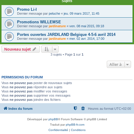
Sujets
Promo Li-l
Dernier message par
peluche
«
jeu. 09 mars 2017, 11:45
Promotions WILLEMSE
Dernier message par
jardinature
«
ven. 08 mai 2015, 09:18
Portes ouvertes JARDILAND Belgique 4-5-6 avril 2014
Dernier message par
jardinature
«
mer. 02 avr. 2014, 17:00
Nouveau sujet
3 sujets • Page
1
sur
1
Aller à
PERMISSIONS DU FORUM
Vous
ne pouvez pas
poster de nouveaux sujets
Vous
ne pouvez pas
répondre aux sujets
Vous
ne pouvez pas
modifier vos messages
Vous
ne pouvez pas
supprimer vos messages
Vous
ne pouvez pas
joindre des fichiers
Index du forum
Heures au format
UTC+02:00
Développé par
phpBB
® Forum Software © phpBB Limited
Traduit par
phpBB-fr.com
Confidentialité
|
Conditions