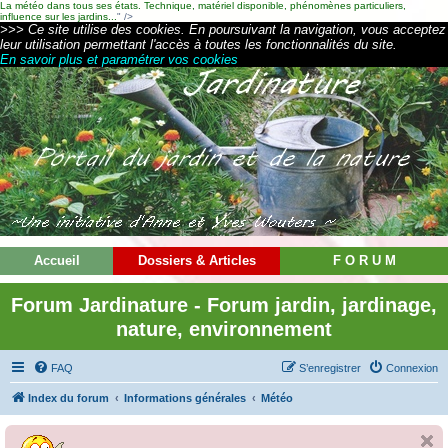
La météo dans tous ses états. Technique, matériel disponible, phénomènes particuliers,
influence sur les jardins...
" />
>>> Ce site utilise des cookies. En poursuivant la navigation, vous acceptez
leur utilisation permettant l'accès à toutes les fonctionnalités du site.
En savoir plus et paramétrer vos cookies
Accueil
Dossiers & Articles
F O R U M
Forum Jardinature - Forum jardin, jardinage,
nature, environnement
FAQ
S’enregistrer
Connexion
Index du forum
Informations générales
Météo