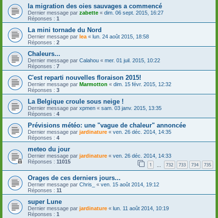
la migration des oies sauvages a commencé
Dernier message par
zabette
«
dim. 06 sept. 2015, 16:27
Réponses :
1
La mini tornade du Nord
Dernier message par
lea
«
lun. 24 août 2015, 18:58
Réponses :
2
Chaleurs...
Dernier message par
Calahou
«
mer. 01 juil. 2015, 10:22
Réponses :
7
C'est reparti nouvelles floraison 2015!
Dernier message par
Marmotton
«
dim. 15 févr. 2015, 12:32
Réponses :
3
La Belgique croule sous neige !
Dernier message par
xpmen
«
sam. 03 janv. 2015, 13:35
Réponses :
4
Prévisions météo: une "vague de chaleur" annoncée
Dernier message par
jardinature
«
ven. 26 déc. 2014, 14:35
Réponses :
4
meteo du jour
Dernier message par
jardinature
«
ven. 26 déc. 2014, 14:33
Réponses :
11015
1
732
733
734
735
…
Orages de ces derniers jours...
Dernier message par
Chris_
«
ven. 15 août 2014, 19:12
Réponses :
11
super Lune
Dernier message par
jardinature
«
lun. 11 août 2014, 10:19
Réponses :
1