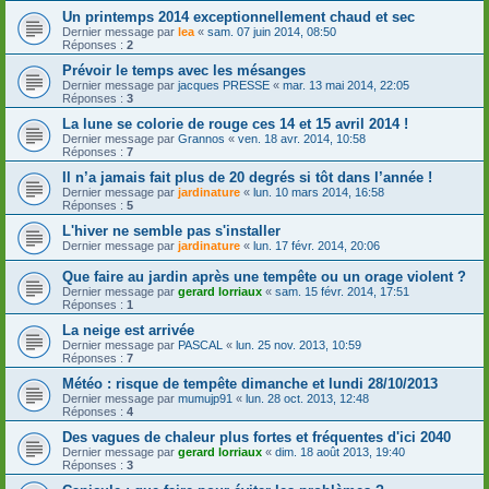
Un printemps 2014 exceptionnellement chaud et sec
Dernier message par
lea
«
sam. 07 juin 2014, 08:50
Réponses :
2
Prévoir le temps avec les mésanges
Dernier message par
jacques PRESSE
«
mar. 13 mai 2014, 22:05
Réponses :
3
La lune se colorie de rouge ces 14 et 15 avril 2014 !
Dernier message par
Grannos
«
ven. 18 avr. 2014, 10:58
Réponses :
7
Il n’a jamais fait plus de 20 degrés si tôt dans l’année !
Dernier message par
jardinature
«
lun. 10 mars 2014, 16:58
Réponses :
5
L'hiver ne semble pas s'installer
Dernier message par
jardinature
«
lun. 17 févr. 2014, 20:06
Que faire au jardin après une tempête ou un orage violent ?
Dernier message par
gerard lorriaux
«
sam. 15 févr. 2014, 17:51
Réponses :
1
La neige est arrivée
Dernier message par
PASCAL
«
lun. 25 nov. 2013, 10:59
Réponses :
7
Météo : risque de tempête dimanche et lundi 28/10/2013
Dernier message par
mumujp91
«
lun. 28 oct. 2013, 12:48
Réponses :
4
Des vagues de chaleur plus fortes et fréquentes d'ici 2040
Dernier message par
gerard lorriaux
«
dim. 18 août 2013, 19:40
Réponses :
3