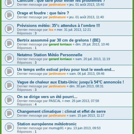
Canicule : que faire pour éviter les problèmes ?
Dernier message par
jardinature
«
jeu. 01 août 2013, 15:40
Orage et foudre : que faire ?
Dernier message par
jardinature
«
jeu. 01 août 2013, 11:40
Prévisions météo: 35°c attendus à l'ombre !!!
Dernier message par
lea
«
mer. 31 juil. 2013, 12:21
Réponses :
3
Bertrix assommé par 30 cm de grelons ! (BE)
Dernier message par
gerard lorriaux
«
dim. 28 juil. 2013, 10:46
Réponses :
1
Netatmo Station Météo Personnelle
Dernier message par
gerard lorriaux
«
sam. 20 juil. 2013, 11:19
Réponses :
3
Un temps enfin estival prévu pour tout le week-end...
Dernier message par
jardinature
«
sam. 06 juil. 2013, 09:46
Vague de chaleur aux Etats-Unis: jusqu'à 54°C annoncés !
Dernier message par
jardinature
«
dim. 30 juin 2013, 08:31
Réponses :
3
On se dirige vers un été pourri...
Dernier message par
PASCAL
«
mer. 26 juin 2013, 07:58
Réponses :
4
Changement climatique : climat et effet de serre
Dernier message par
jardinature
«
sam. 15 juin 2013, 11:17
Station européenne météotronic
Dernier message par
mumujp91
«
jeu. 13 juin 2013, 09:53
Réponses :
1