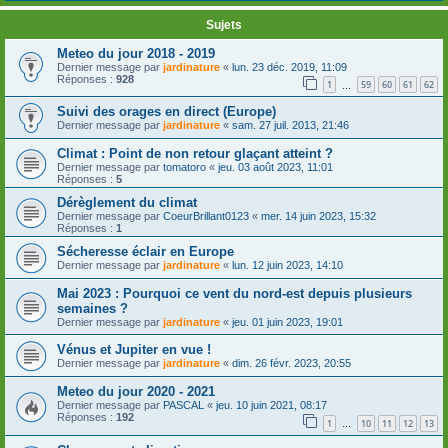
Sujets
Meteo du jour 2018 - 2019
Dernier message par
jardinature
«
lun. 23 déc. 2019, 11:09
Réponses :
928
1
59
60
61
62
…
Suivi des orages en direct (Europe)
Dernier message par
jardinature
«
sam. 27 juil. 2013, 21:46
Climat : Point de non retour glaçant atteint ?
Dernier message par
tomatoro
«
jeu. 03 août 2023, 11:01
Réponses :
5
Dérèglement du climat
Dernier message par
CoeurBrillant0123
«
mer. 14 juin 2023, 15:32
Réponses :
1
Sécheresse éclair en Europe
Dernier message par
jardinature
«
lun. 12 juin 2023, 14:10
Mai 2023 : Pourquoi ce vent du nord-est depuis plusieurs
semaines ?
Dernier message par
jardinature
«
jeu. 01 juin 2023, 19:01
Vénus et Jupiter en vue !
Dernier message par
jardinature
«
dim. 26 févr. 2023, 20:55
Meteo du jour 2020 - 2021
Dernier message par
PASCAL
«
jeu. 10 juin 2021, 08:17
Réponses :
192
1
10
11
12
13
…