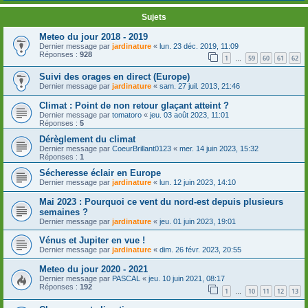
Sujets
Meteo du jour 2018 - 2019
Dernier message par
jardinature
«
lun. 23 déc. 2019, 11:09
Réponses :
928
1
59
60
61
62
…
Suivi des orages en direct (Europe)
Dernier message par
jardinature
«
sam. 27 juil. 2013, 21:46
Climat : Point de non retour glaçant atteint ?
Dernier message par
tomatoro
«
jeu. 03 août 2023, 11:01
Réponses :
5
Dérèglement du climat
Dernier message par
CoeurBrillant0123
«
mer. 14 juin 2023, 15:32
Réponses :
1
Sécheresse éclair en Europe
Dernier message par
jardinature
«
lun. 12 juin 2023, 14:10
Mai 2023 : Pourquoi ce vent du nord-est depuis plusieurs
semaines ?
Dernier message par
jardinature
«
jeu. 01 juin 2023, 19:01
Vénus et Jupiter en vue !
Dernier message par
jardinature
«
dim. 26 févr. 2023, 20:55
Meteo du jour 2020 - 2021
Dernier message par
PASCAL
«
jeu. 10 juin 2021, 08:17
Réponses :
192
1
10
11
12
13
…