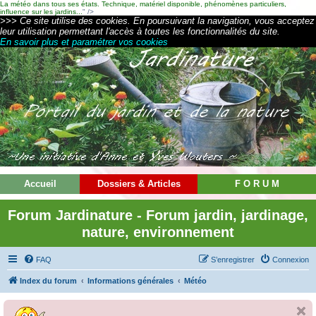
La météo dans tous ses états. Technique, matériel disponible, phénomènes particuliers,
influence sur les jardins...
" />
>>> Ce site utilise des cookies. En poursuivant la navigation, vous acceptez
leur utilisation permettant l'accès à toutes les fonctionnalités du site.
En savoir plus et paramétrer vos cookies
Accueil
Dossiers & Articles
F O R U M
Forum Jardinature - Forum jardin, jardinage,
nature, environnement
FAQ
S’enregistrer
Connexion
Index du forum
Informations générales
Météo