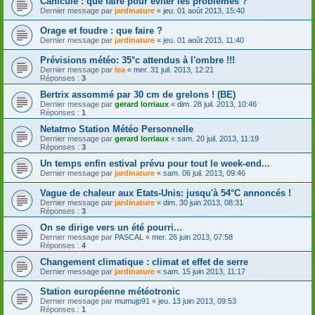
Canicule : que faire pour éviter les problèmes ?
Dernier message par
jardinature
«
jeu. 01 août 2013, 15:40
Orage et foudre : que faire ?
Dernier message par
jardinature
«
jeu. 01 août 2013, 11:40
Prévisions météo: 35°c attendus à l'ombre !!!
Dernier message par
lea
«
mer. 31 juil. 2013, 12:21
Réponses :
3
Bertrix assommé par 30 cm de grelons ! (BE)
Dernier message par
gerard lorriaux
«
dim. 28 juil. 2013, 10:46
Réponses :
1
Netatmo Station Météo Personnelle
Dernier message par
gerard lorriaux
«
sam. 20 juil. 2013, 11:19
Réponses :
3
Un temps enfin estival prévu pour tout le week-end...
Dernier message par
jardinature
«
sam. 06 juil. 2013, 09:46
Vague de chaleur aux Etats-Unis: jusqu'à 54°C annoncés !
Dernier message par
jardinature
«
dim. 30 juin 2013, 08:31
Réponses :
3
On se dirige vers un été pourri...
Dernier message par
PASCAL
«
mer. 26 juin 2013, 07:58
Réponses :
4
Changement climatique : climat et effet de serre
Dernier message par
jardinature
«
sam. 15 juin 2013, 11:17
Station européenne météotronic
Dernier message par
mumujp91
«
jeu. 13 juin 2013, 09:53
Réponses :
1