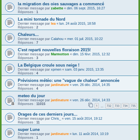
la migration des oies sauvages a commencé
Dernier message par
zabette
«
dim. 06 sept. 2015, 16:27
Réponses :
1
La mini tornade du Nord
Dernier message par
lea
«
lun. 24 août 2015, 18:58
Réponses :
2
Chaleurs...
Dernier message par
Calahou
«
mer. 01 juil. 2015, 10:22
Réponses :
7
C'est reparti nouvelles floraison 2015!
Dernier message par
Marmotton
«
dim. 15 févr. 2015, 12:32
Réponses :
3
La Belgique croule sous neige !
Dernier message par
xpmen
«
sam. 03 janv. 2015, 13:35
Réponses :
4
Prévisions météo: une "vague de chaleur" annoncée
Dernier message par
jardinature
«
ven. 26 déc. 2014, 14:35
Réponses :
4
meteo du jour
Dernier message par
jardinature
«
ven. 26 déc. 2014, 14:33
Réponses :
11015
1
732
733
734
735
…
Orages de ces derniers jours...
Dernier message par
Chris_
«
ven. 15 août 2014, 19:12
Réponses :
11
super Lune
Dernier message par
jardinature
«
lun. 11 août 2014, 10:19
Réponses :
1