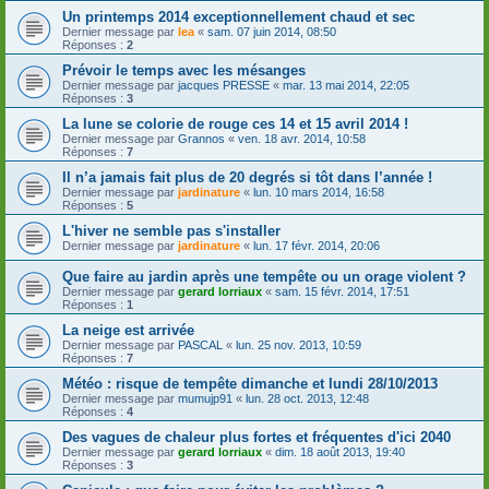
Un printemps 2014 exceptionnellement chaud et sec
Dernier message par
lea
«
sam. 07 juin 2014, 08:50
Réponses :
2
Prévoir le temps avec les mésanges
Dernier message par
jacques PRESSE
«
mar. 13 mai 2014, 22:05
Réponses :
3
La lune se colorie de rouge ces 14 et 15 avril 2014 !
Dernier message par
Grannos
«
ven. 18 avr. 2014, 10:58
Réponses :
7
Il n’a jamais fait plus de 20 degrés si tôt dans l’année !
Dernier message par
jardinature
«
lun. 10 mars 2014, 16:58
Réponses :
5
L'hiver ne semble pas s'installer
Dernier message par
jardinature
«
lun. 17 févr. 2014, 20:06
Que faire au jardin après une tempête ou un orage violent ?
Dernier message par
gerard lorriaux
«
sam. 15 févr. 2014, 17:51
Réponses :
1
La neige est arrivée
Dernier message par
PASCAL
«
lun. 25 nov. 2013, 10:59
Réponses :
7
Météo : risque de tempête dimanche et lundi 28/10/2013
Dernier message par
mumujp91
«
lun. 28 oct. 2013, 12:48
Réponses :
4
Des vagues de chaleur plus fortes et fréquentes d'ici 2040
Dernier message par
gerard lorriaux
«
dim. 18 août 2013, 19:40
Réponses :
3