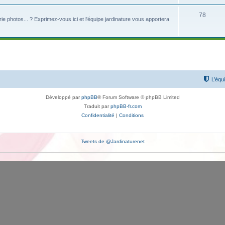
78
lerie photos... ? Exprimez-vous ici et l'équipe jardinature vous apportera
L’équ
Développé par
phpBB
® Forum Software © phpBB Limited
Traduit par
phpBB-fr.com
Confidentialité
|
Conditions
Tweets de @Jardinaturenet