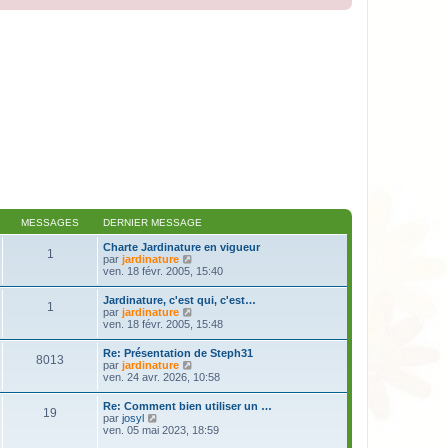
MESSAGES
DERNIER MESSAGE
Charte Jardinature en vigueur
1
V
par
jardinature
o
ven. 18 févr. 2005, 15:40
i
r
Jardinature, c'est qui, c'est…
1
l
V
par
jardinature
e
o
ven. 18 févr. 2005, 15:48
d
i
e
r
Re: Présentation de Steph31
r
8013
l
V
par
jardinature
n
e
o
ven. 24 avr. 2026, 10:58
i
d
i
e
e
r
r
Re: Comment bien utiliser un …
r
19
l
m
V
par
josyl
n
e
e
o
ven. 05 mai 2023, 18:59
i
d
s
i
e
e