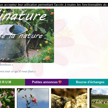
s acceptez leur utilisation permettant l'accès à toutes les fonctionnalités du 
e bonheur.»
ez tout ce qu’il vous faut.»
O R U M
Petites annonces
Bourse d'échanges