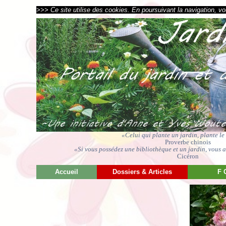
>>> Ce site utilise des cookies. En poursuivant la navigation, vou
«Celui qui plante un jardin, plante l
Proverbe chinois
«Si vous possédez une bibliothèque et un jardin, vous av
Cicéron
Accueil
Dossiers & Articles
F 