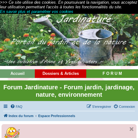
>>> Ce site utilise des cookies. En poursuivant la navigation, vous acceptez
leur utilisation permettant l'accès à toutes les fonctionnalités du site.
En savoir plus et paramétrer vos cookies
Accueil
Dossiers & Articles
F O R U M
Forum Jardinature - Forum jardin, jardinage,
nature, environnement
FAQ
S’enregistrer
Connexion
Index du forum
Espace Professionnels