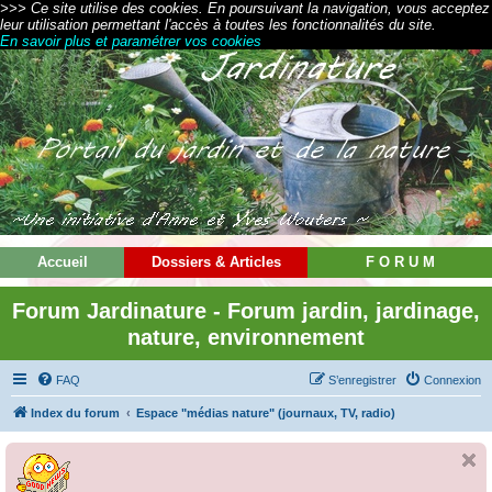
>>> Ce site utilise des cookies. En poursuivant la navigation, vous acceptez
leur utilisation permettant l'accès à toutes les fonctionnalités du site.
En savoir plus et paramétrer vos cookies
Accueil
Dossiers & Articles
F O R U M
Forum Jardinature - Forum jardin, jardinage,
nature, environnement
FAQ
S’enregistrer
Connexion
Index du forum
Espace "médias nature" (journaux, TV, radio)