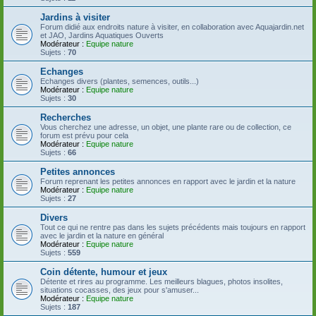
Jardins à visiter
Forum didié aux endroits nature à visiter, en collaboration avec Aquajardin.net
et JAO, Jardins Aquatiques Ouverts
Modérateur :
Equipe nature
Sujets :
70
Echanges
Echanges divers (plantes, semences, outils...)
Modérateur :
Equipe nature
Sujets :
30
Recherches
Vous cherchez une adresse, un objet, une plante rare ou de collection, ce
forum est prévu pour cela
Modérateur :
Equipe nature
Sujets :
66
Petites annonces
Forum reprenant les petites annonces en rapport avec le jardin et la nature
Modérateur :
Equipe nature
Sujets :
27
Divers
Tout ce qui ne rentre pas dans les sujets précédents mais toujours en rapport
avec le jardin et la nature en général
Modérateur :
Equipe nature
Sujets :
559
Coin détente, humour et jeux
Détente et rires au programme. Les meilleurs blagues, photos insolites,
situations cocasses, des jeux pour s'amuser...
Modérateur :
Equipe nature
Sujets :
187