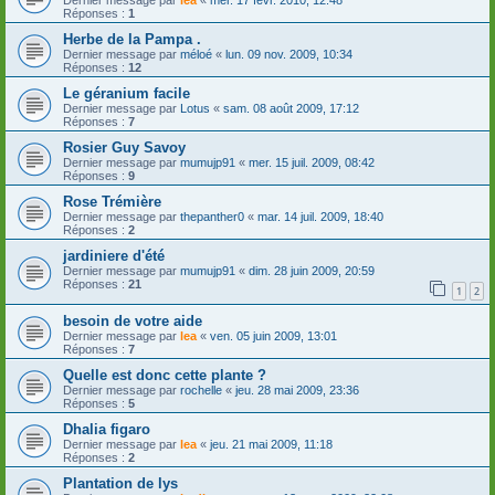
Réponses :
1
Herbe de la Pampa .
Dernier message par
méloé
«
lun. 09 nov. 2009, 10:34
Réponses :
12
Le géranium facile
Dernier message par
Lotus
«
sam. 08 août 2009, 17:12
Réponses :
7
Rosier Guy Savoy
Dernier message par
mumujp91
«
mer. 15 juil. 2009, 08:42
Réponses :
9
Rose Trémière
Dernier message par
thepanther0
«
mar. 14 juil. 2009, 18:40
Réponses :
2
jardiniere d'été
Dernier message par
mumujp91
«
dim. 28 juin 2009, 20:59
Réponses :
21
1
2
besoin de votre aide
Dernier message par
lea
«
ven. 05 juin 2009, 13:01
Réponses :
7
Quelle est donc cette plante ?
Dernier message par
rochelle
«
jeu. 28 mai 2009, 23:36
Réponses :
5
Dhalia figaro
Dernier message par
lea
«
jeu. 21 mai 2009, 11:18
Réponses :
2
Plantation de lys