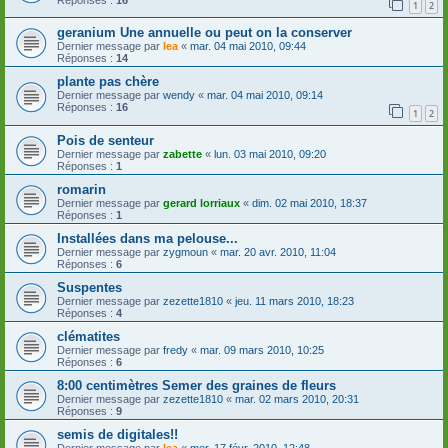
1
2
geranium Une annuelle ou peut on la conserver
Dernier message par
lea
«
mar. 04 mai 2010, 09:44
Réponses :
14
plante pas chère
Dernier message par
wendy
«
mar. 04 mai 2010, 09:14
Réponses :
16
1
2
Pois de senteur
Dernier message par
zabette
«
lun. 03 mai 2010, 09:20
Réponses :
1
romarin
Dernier message par
gerard lorriaux
«
dim. 02 mai 2010, 18:37
Réponses :
1
Installées dans ma pelouse...
Dernier message par
zygmoun
«
mar. 20 avr. 2010, 11:04
Réponses :
6
Suspentes
Dernier message par
zezette1810
«
jeu. 11 mars 2010, 18:23
Réponses :
4
clématites
Dernier message par
fredy
«
mar. 09 mars 2010, 10:25
Réponses :
6
8:00 centimètres Semer des graines de fleurs
Dernier message par
zezette1810
«
mar. 02 mars 2010, 20:31
Réponses :
9
semis de digitales!!
Dernier message par
lea
«
mer. 17 févr. 2010, 12:48