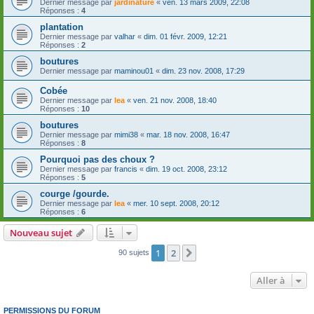
Dernier message par
jardinature
«
ven. 13 mars 2009, 22:08
Réponses :
4
plantation
Dernier message par
valhar
«
dim. 01 févr. 2009, 12:21
Réponses :
2
boutures
Dernier message par
maminou01
«
dim. 23 nov. 2008, 17:29
Cobée
Dernier message par
lea
«
ven. 21 nov. 2008, 18:40
Réponses :
10
boutures
Dernier message par
mimi38
«
mar. 18 nov. 2008, 16:47
Réponses :
8
Pourquoi pas des choux ?
Dernier message par
francis
«
dim. 19 oct. 2008, 23:12
Réponses :
5
courge /gourde.
Dernier message par
lea
«
mer. 10 sept. 2008, 20:12
Réponses :
6
Nouveau sujet
1
2
Suivante
90 sujets
Aller à
PERMISSIONS DU FORUM