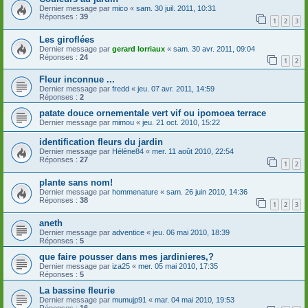
Dernier message par
mico
«
sam. 30 juil. 2011, 10:31
Réponses :
39
1
2
3
Les giroflées
Dernier message par
gerard lorriaux
«
sam. 30 avr. 2011, 09:04
Réponses :
24
1
2
Fleur inconnue ...
Dernier message par
fredd
«
jeu. 07 avr. 2011, 14:59
Réponses :
2
patate douce ornementale vert vif ou ipomoea terrace
Dernier message par
mimou
«
jeu. 21 oct. 2010, 15:22
identification fleurs du jardin
Dernier message par
Hélène84
«
mer. 11 août 2010, 22:54
Réponses :
27
1
2
plante sans nom!
Dernier message par
hommenature
«
sam. 26 juin 2010, 14:36
Réponses :
38
1
2
3
aneth
Dernier message par
adventice
«
jeu. 06 mai 2010, 18:39
Réponses :
5
que faire pousser dans mes jardinieres,?
Dernier message par
iza25
«
mer. 05 mai 2010, 17:35
Réponses :
5
La bassine fleurie
Dernier message par
mumujp91
«
mar. 04 mai 2010, 19:53
Réponses :
16