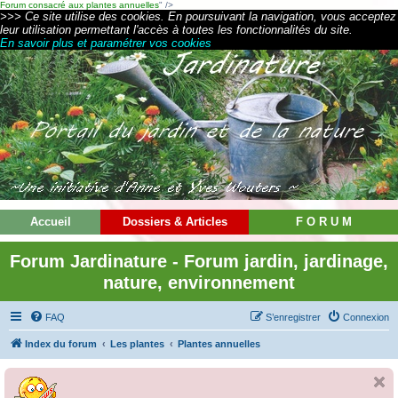
Forum consacré aux plantes annuelles
" />
>>> Ce site utilise des cookies. En poursuivant la navigation, vous acceptez
leur utilisation permettant l'accès à toutes les fonctionnalités du site.
En savoir plus et paramétrer vos cookies
Accueil
Dossiers & Articles
F O R U M
Forum Jardinature - Forum jardin, jardinage,
nature, environnement
FAQ
S’enregistrer
Connexion
Index du forum
Les plantes
Plantes annuelles