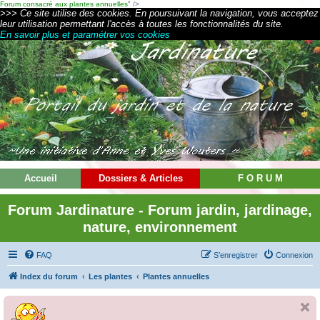
Forum consacré aux plantes annuelles
" />
>>> Ce site utilise des cookies. En poursuivant la navigation, vous acceptez
leur utilisation permettant l'accès à toutes les fonctionnalités du site.
En savoir plus et paramétrer vos cookies
Accueil
Dossiers & Articles
F O R U M
Forum Jardinature - Forum jardin, jardinage,
nature, environnement
FAQ
S’enregistrer
Connexion
Index du forum
Les plantes
Plantes annuelles