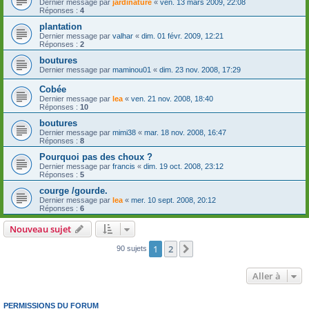
Dernier message par
jardinature
«
ven. 13 mars 2009, 22:08
Réponses :
4
plantation
Dernier message par
valhar
«
dim. 01 févr. 2009, 12:21
Réponses :
2
boutures
Dernier message par
maminou01
«
dim. 23 nov. 2008, 17:29
Cobée
Dernier message par
lea
«
ven. 21 nov. 2008, 18:40
Réponses :
10
boutures
Dernier message par
mimi38
«
mar. 18 nov. 2008, 16:47
Réponses :
8
Pourquoi pas des choux ?
Dernier message par
francis
«
dim. 19 oct. 2008, 23:12
Réponses :
5
courge /gourde.
Dernier message par
lea
«
mer. 10 sept. 2008, 20:12
Réponses :
6
Nouveau sujet
1
2
Suivante
90 sujets
Aller à
PERMISSIONS DU FORUM