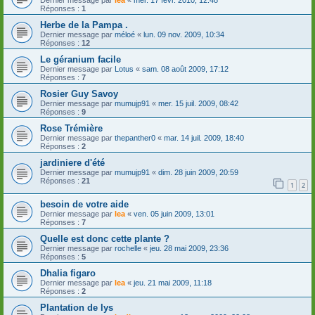
Réponses :
1
Herbe de la Pampa .
Dernier message par
méloé
«
lun. 09 nov. 2009, 10:34
Réponses :
12
Le géranium facile
Dernier message par
Lotus
«
sam. 08 août 2009, 17:12
Réponses :
7
Rosier Guy Savoy
Dernier message par
mumujp91
«
mer. 15 juil. 2009, 08:42
Réponses :
9
Rose Trémière
Dernier message par
thepanther0
«
mar. 14 juil. 2009, 18:40
Réponses :
2
jardiniere d'été
Dernier message par
mumujp91
«
dim. 28 juin 2009, 20:59
Réponses :
21
1
2
besoin de votre aide
Dernier message par
lea
«
ven. 05 juin 2009, 13:01
Réponses :
7
Quelle est donc cette plante ?
Dernier message par
rochelle
«
jeu. 28 mai 2009, 23:36
Réponses :
5
Dhalia figaro
Dernier message par
lea
«
jeu. 21 mai 2009, 11:18
Réponses :
2
Plantation de lys