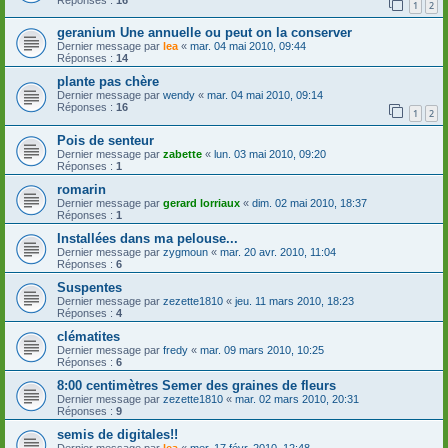
1
2
geranium Une annuelle ou peut on la conserver
Dernier message par
lea
«
mar. 04 mai 2010, 09:44
Réponses :
14
plante pas chère
Dernier message par
wendy
«
mar. 04 mai 2010, 09:14
Réponses :
16
1
2
Pois de senteur
Dernier message par
zabette
«
lun. 03 mai 2010, 09:20
Réponses :
1
romarin
Dernier message par
gerard lorriaux
«
dim. 02 mai 2010, 18:37
Réponses :
1
Installées dans ma pelouse...
Dernier message par
zygmoun
«
mar. 20 avr. 2010, 11:04
Réponses :
6
Suspentes
Dernier message par
zezette1810
«
jeu. 11 mars 2010, 18:23
Réponses :
4
clématites
Dernier message par
fredy
«
mar. 09 mars 2010, 10:25
Réponses :
6
8:00 centimètres Semer des graines de fleurs
Dernier message par
zezette1810
«
mar. 02 mars 2010, 20:31
Réponses :
9
semis de digitales!!
Dernier message par
lea
«
mer. 17 févr. 2010, 12:48