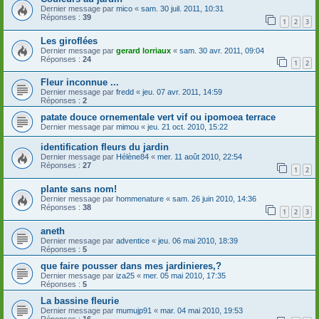
Dernier message par
mico
«
sam. 30 juil. 2011, 10:31
Réponses :
39
1
2
3
Les giroflées
Dernier message par
gerard lorriaux
«
sam. 30 avr. 2011, 09:04
Réponses :
24
1
2
Fleur inconnue ...
Dernier message par
fredd
«
jeu. 07 avr. 2011, 14:59
Réponses :
2
patate douce ornementale vert vif ou ipomoea terrace
Dernier message par
mimou
«
jeu. 21 oct. 2010, 15:22
identification fleurs du jardin
Dernier message par
Hélène84
«
mer. 11 août 2010, 22:54
Réponses :
27
1
2
plante sans nom!
Dernier message par
hommenature
«
sam. 26 juin 2010, 14:36
Réponses :
38
1
2
3
aneth
Dernier message par
adventice
«
jeu. 06 mai 2010, 18:39
Réponses :
5
que faire pousser dans mes jardinieres,?
Dernier message par
iza25
«
mer. 05 mai 2010, 17:35
Réponses :
5
La bassine fleurie
Dernier message par
mumujp91
«
mar. 04 mai 2010, 19:53
Réponses :
16