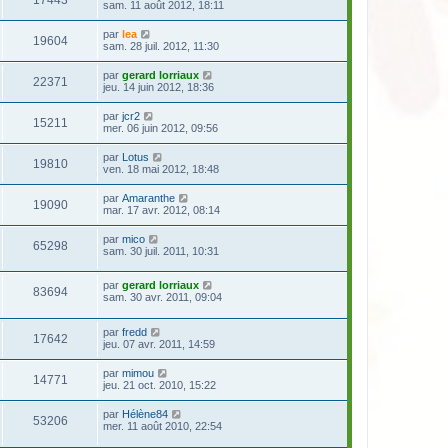
sam. 11 août 2012, 18:11
par
lea
19604
sam. 28 juil. 2012, 11:30
par
gerard lorriaux
22371
jeu. 14 juin 2012, 18:36
par
jcr2
15211
mer. 06 juin 2012, 09:56
par
Lotus
19810
ven. 18 mai 2012, 18:48
par
Amaranthe
19090
mar. 17 avr. 2012, 08:14
par
mico
65298
sam. 30 juil. 2011, 10:31
par
gerard lorriaux
83694
sam. 30 avr. 2011, 09:04
par
fredd
17642
jeu. 07 avr. 2011, 14:59
par
mimou
14771
jeu. 21 oct. 2010, 15:22
par
Hélène84
53206
mer. 11 août 2010, 22:54