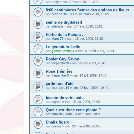
par
fredy
» dim. 07 mars 2010, 12:42
8:00 centimètres Semer des graines de fleurs
par
zezette1810
» lun. 01 mars 2010, 18:05
semis de digitales!!
par
adelaide
» mer. 17 févr. 2010, 11:01
Herbe de la Pampa .
par
Marc 77
» sam. 18 avr. 2009, 16:22
Le géranium facile
par
gerard lorriaux
» ven. 07 août 2009, 14:34
Rosier Guy Savoy
par
thepanther0
» lun. 25 mai 2009, 20:41
Rose Trémière
par
thepanther0
» mar. 14 juil. 2009, 17:48
jardiniere d'été
par
fleurdelys19
» dim. 08 févr. 2009, 19:40
besoin de votre aide
par
coyote
» mer. 15 avr. 2009, 19:02
Quelle est donc cette plante ?
par
damien
» sam. 04 oct. 2008, 18:06
Dhalia figaro
par
coyote
» mer. 20 mai 2009, 20:35