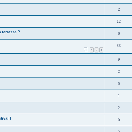
2
12
n terrasse ?
6
33
1
2
3
9
2
5
1
2
ival !
0
3