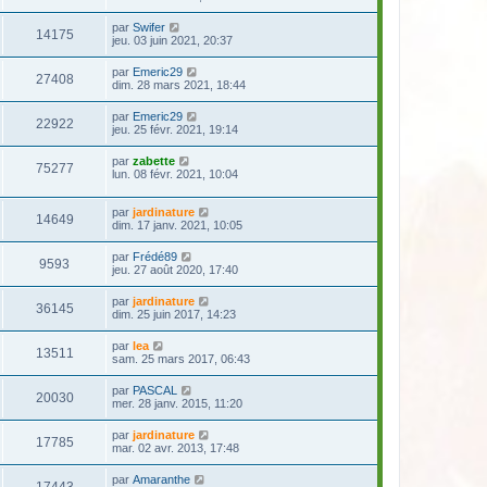
par
Swifer
14175
jeu. 03 juin 2021, 20:37
par
Emeric29
27408
dim. 28 mars 2021, 18:44
par
Emeric29
22922
jeu. 25 févr. 2021, 19:14
par
zabette
75277
lun. 08 févr. 2021, 10:04
par
jardinature
14649
dim. 17 janv. 2021, 10:05
par
Frédé89
9593
jeu. 27 août 2020, 17:40
par
jardinature
36145
dim. 25 juin 2017, 14:23
par
lea
13511
sam. 25 mars 2017, 06:43
par
PASCAL
20030
mer. 28 janv. 2015, 11:20
par
jardinature
17785
mar. 02 avr. 2013, 17:48
par
Amaranthe
17443