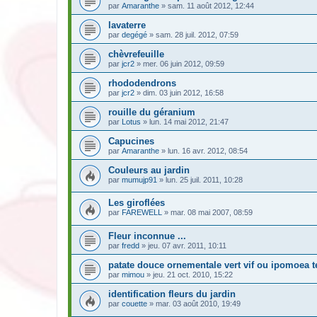
par
Amaranthe
» sam. 11 août 2012, 12:44
lavaterre
par
degégé
» sam. 28 juil. 2012, 07:59
chèvrefeuille
par
jcr2
» mer. 06 juin 2012, 09:59
rhododendrons
par
jcr2
» dim. 03 juin 2012, 16:58
rouille du géranium
par
Lotus
» lun. 14 mai 2012, 21:47
Capucines
par
Amaranthe
» lun. 16 avr. 2012, 08:54
Couleurs au jardin
par
mumujp91
» lun. 25 juil. 2011, 10:28
Les giroflées
par
FAREWELL
» mar. 08 mai 2007, 08:59
Fleur inconnue ...
par
fredd
» jeu. 07 avr. 2011, 10:11
patate douce ornementale vert vif ou ipomoea t
par
mimou
» jeu. 21 oct. 2010, 15:22
identification fleurs du jardin
par
couette
» mar. 03 août 2010, 19:49