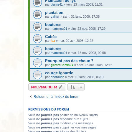
Plantation de lys
par
plante41
» ven. 13 mars 2009, 11:31
plantation
par
valhar
» sam. 31 janv. 2009, 17:38
boutures
par
maminou01
» dim. 23 nov. 2008, 17:29
Cobée
par
lea
» mar. 29 avr. 2008, 12:22
boutures
par
maminou01
» mar. 18 nov. 2008, 09:58
Pourquoi pas des choux ?
par
gerard lorriaux
» sam. 18 oct. 2008, 12:16
courge /gourde.
par
cherouan
» mer. 10 sept. 2008, 03:01
Nouveau sujet
Retourner à l’index du forum
PERMISSIONS DU FORUM
Vous
ne pouvez pas
poster de nouveaux sujets
Vous
ne pouvez pas
répondre aux sujets
Vous
ne pouvez pas
modifier vos messages
Vous
ne pouvez pas
supprimer vos messages
Vous
ne pouvez pas
joindre des fichiers