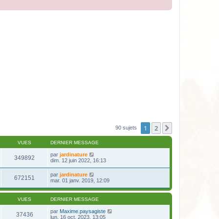
1
2
Suivante
90 sujets
VUES
DERNIER MESSAGE
par
jardinature
349892
dim. 12 juin 2022, 16:13
par
jardinature
672151
mar. 01 janv. 2019, 12:09
VUES
DERNIER MESSAGE
par
Maxime.paysagiste
37436
lun. 16 oct. 2023, 13:05