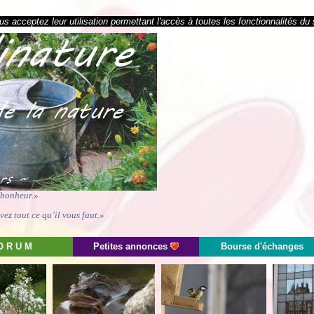
s acceptez leur utilisation permettant l'accès à toutes les fonctionnalités du 
e bonheur.»
ez tout ce qu’il vous faut.»
O R U M
Petites annonces
Bourse d'échanges