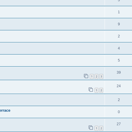
1
9
2
4
5
39
1
2
3
24
1
2
2
errace
0
27
1
2