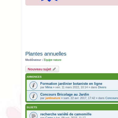
Plantes annuelles
Modérateur :
Equipe nature
Nouveau sujet
ANNONCES
Formation jardinier botaniste en ligne
par
Mima
» ven. 11 mars 2022, 10:14 » dans
Divers
Concours Bricolage au Jardin
par
jardinature
» sam. 22 avr. 2017, 17:42 » dans
Concours
SUJETS
recherche variété de camomille
par
Camo
» lun. 09 oct. 2023, 11:17