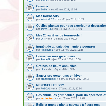
Cosmos
par
Swifer
» jeu. 03 juin 2021, 18:04
Mes tournesols
par
valeriedu17
» mer. 08 juin 2011, 18:53
Quelles plantes pour bac extérieur et décoratio
par
linkys125
» jeu. 14 févr. 2013, 15:19
Mes 23 variétés de tournesols !
par
cyril
» mar. 04 mars 2008, 09:08
inquétude au sujet des lamiers pourpres
par
Antoiner82
» dim. 15 nov. 2020, 11:38
Conserver mes géraniums
par
Frédé89
» jeu. 27 août 2020, 15:58
Graines de fleurs annuelles
par
plex
» dim. 25 juin 2017, 09:32
Sauver ses géraniums en hiver
par
grandjardinier
» sam. 25 mars 2017, 00:18
RENONCULES ???
par
PASCAL
» mar. 27 janv. 2015, 20:50
Des annuelles grimpantes, pour un spectacle est
par
jardinature
» mar. 02 avr. 2013, 17:48
Belle et grande plante sauvage à fleurs rose