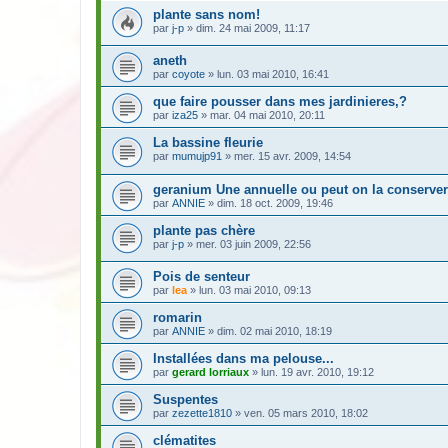
plante sans nom!
par
j-p
» dim. 24 mai 2009, 11:17
aneth
par
coyote
» lun. 03 mai 2010, 16:41
que faire pousser dans mes jardinieres,?
par
iza25
» mar. 04 mai 2010, 20:11
La bassine fleurie
par
mumujp91
» mer. 15 avr. 2009, 14:54
geranium Une annuelle ou peut on la conserver
par
ANNIE
» dim. 18 oct. 2009, 19:46
plante pas chère
par
j-p
» mer. 03 juin 2009, 22:56
Pois de senteur
par
lea
» lun. 03 mai 2010, 09:13
romarin
par
ANNIE
» dim. 02 mai 2010, 18:19
Installées dans ma pelouse...
par
gerard lorriaux
» lun. 19 avr. 2010, 19:12
Suspentes
par
zezette1810
» ven. 05 mars 2010, 18:02
clématites