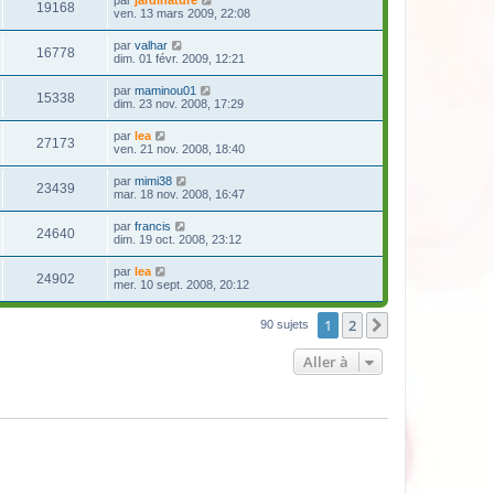
par
jardinature
19168
ven. 13 mars 2009, 22:08
par
valhar
16778
dim. 01 févr. 2009, 12:21
par
maminou01
15338
dim. 23 nov. 2008, 17:29
par
lea
27173
ven. 21 nov. 2008, 18:40
par
mimi38
23439
mar. 18 nov. 2008, 16:47
par
francis
24640
dim. 19 oct. 2008, 23:12
par
lea
24902
mer. 10 sept. 2008, 20:12
1
2
Suivante
90 sujets
Aller à