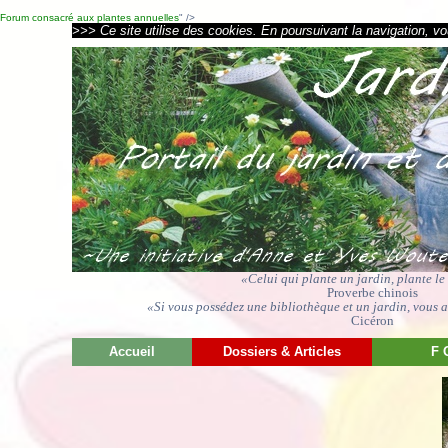
Forum consacré aux plantes annuelles
" />
>>> Ce site utilise des cookies. En poursuivant la navigation, vou
«Celui qui plante un jardin, plante l
Proverbe chinois
«Si vous possédez une bibliothèque et un jardin, vous av
Cicéron
Accueil
Dossiers & Articles
F 