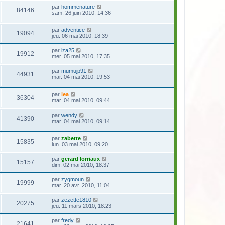
par
hommenature
84146
sam. 26 juin 2010, 14:36
par
adventice
19094
jeu. 06 mai 2010, 18:39
par
iza25
19912
mer. 05 mai 2010, 17:35
par
mumujp91
44931
mar. 04 mai 2010, 19:53
par
lea
36304
mar. 04 mai 2010, 09:44
par
wendy
41390
mar. 04 mai 2010, 09:14
par
zabette
15835
lun. 03 mai 2010, 09:20
par
gerard lorriaux
15157
dim. 02 mai 2010, 18:37
par
zygmoun
19999
mar. 20 avr. 2010, 11:04
par
zezette1810
20275
jeu. 11 mars 2010, 18:23
par
fredy
21641