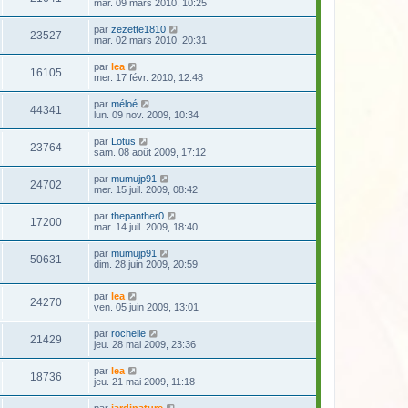
mar. 09 mars 2010, 10:25
par
zezette1810
23527
mar. 02 mars 2010, 20:31
par
lea
16105
mer. 17 févr. 2010, 12:48
par
méloé
44341
lun. 09 nov. 2009, 10:34
par
Lotus
23764
sam. 08 août 2009, 17:12
par
mumujp91
24702
mer. 15 juil. 2009, 08:42
par
thepanther0
17200
mar. 14 juil. 2009, 18:40
par
mumujp91
50631
dim. 28 juin 2009, 20:59
par
lea
24270
ven. 05 juin 2009, 13:01
par
rochelle
21429
jeu. 28 mai 2009, 23:36
par
lea
18736
jeu. 21 mai 2009, 11:18