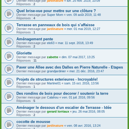
Dernier message par
jardinature
«
lun. 25 nov. 2019, 10:09
Réponses :
2
Quel brise-vue pour mettre sur une clôture ?
Dernier message par
Super Mom
«
ven. 09 août 2019, 11:48
Réponses :
4
Terrasse en panneaux de bois qui s’affaisse
Dernier message par
jardinature
«
mer. 01 mai 2019, 12:27
Réponses :
1
Aménagement pente
Dernier message par
elo63
«
mar. 11 sept. 2018, 13:49
Réponses :
2
Gloriette
Dernier message par
zabette
«
dim. 07 mai 2017, 13:25
Réponses :
11
Paver une Allee avec des Dalles en Pierre Naturelle - Etapes
Dernier message par
grandjardinier
«
mer. 21 déc. 2016, 23:47
Projets de structures exterieures - Incroyable!
Dernier message par
Martine01
«
sam. 15 oct. 2016, 13:56
Réponses :
1
Des rondins de bois pour decorer / soutenir la terre
Dernier message par
Calahou
«
ven. 01 juil. 2016, 09:56
Réponses :
5
Aménager le dessous d'un escalier de Terrasse - Idée
Dernier message par
gerard lorriaux
«
jeu. 26 mai 2016, 08:05
Réponses :
2
cocotte de mousse
Dernier message par
jardinature
«
ven. 08 avr. 2016, 13:24