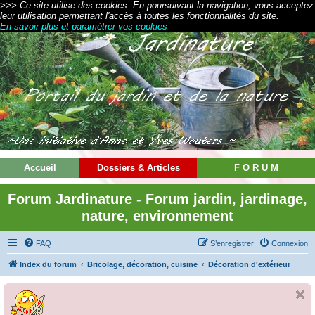
>>> Ce site utilise des cookies. En poursuivant la navigation, vous acceptez
leur utilisation permettant l'accès à toutes les fonctionnalités du site.
En savoir plus et paramétrer vos cookies
Accueil
Dossiers & Articles
F O R U M
Forum Jardinature - Forum jardin, jardinage,
nature, environnement
FAQ
S’enregistrer
Connexion
Index du forum
Bricolage, décoration, cuisine
Décoration d'extérieur