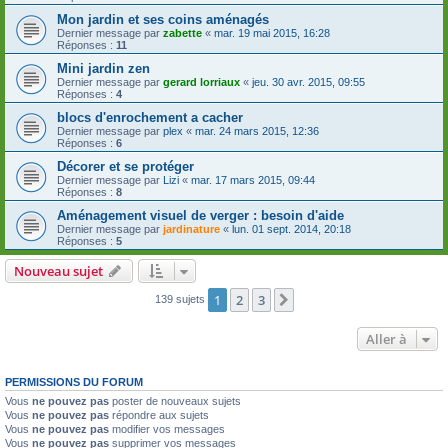
Mon jardin et ses coins aménagés
Dernier message par
zabette
«
mar. 19 mai 2015, 16:28
Réponses :
11
Mini jardin zen
Dernier message par
gerard lorriaux
«
jeu. 30 avr. 2015, 09:55
Réponses :
4
blocs d'enrochement a cacher
Dernier message par
plex
«
mar. 24 mars 2015, 12:36
Réponses :
6
Décorer et se protéger
Dernier message par
Lizi
«
mar. 17 mars 2015, 09:44
Réponses :
8
Aménagement visuel de verger : besoin d'aide
Dernier message par
jardinature
«
lun. 01 sept. 2014, 20:18
Réponses :
5
Nouveau sujet
1
2
3
Suivante
139 sujets
Aller à
PERMISSIONS DU FORUM
Vous
ne pouvez pas
poster de nouveaux sujets
Vous
ne pouvez pas
répondre aux sujets
Vous
ne pouvez pas
modifier vos messages
Vous
ne pouvez pas
supprimer vos messages