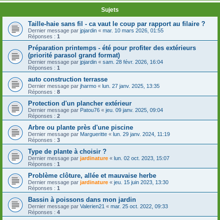
Sujets
Taille-haie sans fil - ca vaut le coup par rapport au filaire ?
Dernier message par
jpjardin
«
mar. 10 mars 2026, 01:55
Réponses :
1
Préparation printemps - été pour profiter des extérieurs
(priorité parasol grand format)
Dernier message par
jpjardin
«
sam. 28 févr. 2026, 16:04
Réponses :
1
auto construction terrasse
Dernier message par
jharmo
«
lun. 27 janv. 2025, 13:35
Réponses :
8
Protection d'un plancher extérieur
Dernier message par
Patou76
«
jeu. 09 janv. 2025, 09:04
Réponses :
2
Arbre ou plante près d'une piscine
Dernier message par
Margueritte
«
lun. 29 janv. 2024, 11:19
Réponses :
3
Type de plante à choisir ?
Dernier message par
jardinature
«
lun. 02 oct. 2023, 15:07
Réponses :
1
Problème clôture, allée et mauvaise herbe
Dernier message par
jardinature
«
jeu. 15 juin 2023, 13:30
Réponses :
1
Bassin à poissons dans mon jardin
Dernier message par
Valerien21
«
mar. 25 oct. 2022, 09:33
Réponses :
4