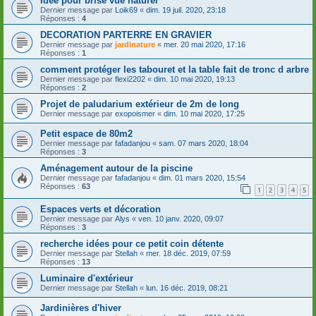
Idée pour brise vue naturel
Dernier message par
Loik69
«
dim. 19 juil. 2020, 23:18
Réponses :
4
DECORATION PARTERRE EN GRAVIER
Dernier message par
jardinature
«
mer. 20 mai 2020, 17:16
Réponses :
1
comment protéger les tabouret et la table fait de tronc d arbre
Dernier message par
flexi2202
«
dim. 10 mai 2020, 19:13
Réponses :
2
Projet de paludarium extérieur de 2m de long
Dernier message par
exopoismer
«
dim. 10 mai 2020, 17:25
Petit espace de 80m2
Dernier message par
fafadanjou
«
sam. 07 mars 2020, 18:04
Réponses :
3
Aménagement autour de la piscine
Dernier message par
fafadanjou
«
dim. 01 mars 2020, 15:54
Réponses :
63
1
2
3
4
5
Espaces verts et décoration
Dernier message par
Alys
«
ven. 10 janv. 2020, 09:07
Réponses :
3
recherche idées pour ce petit coin détente
Dernier message par
Stellah
«
mer. 18 déc. 2019, 07:59
Réponses :
13
Luminaire d'extérieur
Dernier message par
Stellah
«
lun. 16 déc. 2019, 08:21
Jardinières d'hiver