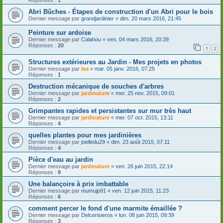
Réponses :
1
Abri Bûches - Étapes de construction d'un Abri pour le bois
Dernier message par
grandjardinier
«
dim. 20 mars 2016, 21:45
Peinture sur ardoise
Dernier message par
Calahou
«
ven. 04 mars 2016, 20:39
Réponses :
20
1
2
Structures extérieures au Jardin - Mes projets en photos
Dernier message par
lea
«
mar. 05 janv. 2016, 07:25
Réponses :
1
Destruction mécanique de souches d'arbres
Dernier message par
jardinature
«
mer. 25 nov. 2015, 09:01
Réponses :
2
Grimpantes rapides et persistantes sur mur très haut
Dernier message par
jardinature
«
mer. 07 oct. 2015, 13:11
Réponses :
4
quelles plantes pour mes jardinières
Dernier message par
joelledu29
«
dim. 23 août 2015, 07:11
Réponses :
4
Pièce d'eau au jardin
Dernier message par
jardinature
«
ven. 26 juin 2015, 22:14
Réponses :
9
Une balançoire à prix imbattable
Dernier message par
mumujp91
«
ven. 12 juin 2015, 11:23
Réponses :
6
comment percer le fond d'une marmite émaillée ?
Dernier message par
Delcerisieros
«
lun. 08 juin 2015, 09:39
Réponses :
3