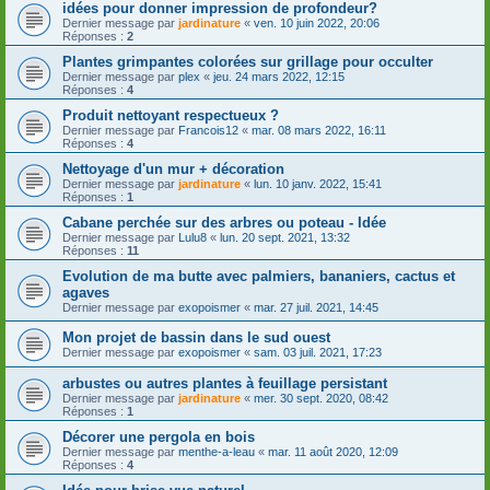
idées pour donner impression de profondeur?
Dernier message par
jardinature
«
ven. 10 juin 2022, 20:06
Réponses :
2
Plantes grimpantes colorées sur grillage pour occulter
Dernier message par
plex
«
jeu. 24 mars 2022, 12:15
Réponses :
4
Produit nettoyant respectueux ?
Dernier message par
Francois12
«
mar. 08 mars 2022, 16:11
Réponses :
4
Nettoyage d'un mur + décoration
Dernier message par
jardinature
«
lun. 10 janv. 2022, 15:41
Réponses :
1
Cabane perchée sur des arbres ou poteau - Idée
Dernier message par
Lulu8
«
lun. 20 sept. 2021, 13:32
Réponses :
11
Evolution de ma butte avec palmiers, bananiers, cactus et
agaves
Dernier message par
exopoismer
«
mar. 27 juil. 2021, 14:45
Mon projet de bassin dans le sud ouest
Dernier message par
exopoismer
«
sam. 03 juil. 2021, 17:23
arbustes ou autres plantes à feuillage persistant
Dernier message par
jardinature
«
mer. 30 sept. 2020, 08:42
Réponses :
1
Décorer une pergola en bois
Dernier message par
menthe-a-leau
«
mar. 11 août 2020, 12:09
Réponses :
4