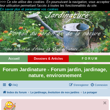
>>> Ce site utilise des cookies. En poursuivant la navigation, vous acceptez
leur utilisation permettant l'accès à toutes les fonctionnalités du site.
En savoir plus et paramétrer vos cookies
Accueil
Dossiers & Articles
F O R U M
Forum Jardinature - Forum jardin, jardinage,
nature, environnement
FAQ
S’enregistrer
Connexion
Index du forum
Le jardinage, évolution de nos jardins
Le potager