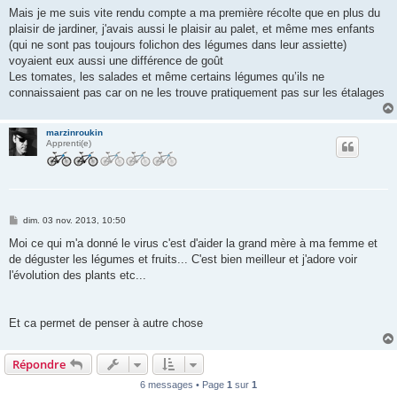
e
Mais je me suis vite rendu compte a ma première récolte que en plus du
plaisir de jardiner, j'avais aussi le plaisir au palet, et même mes enfants
(qui ne sont pas toujours folichon des légumes dans leur assiette)
voyaient eux aussi une différence de goût
Les tomates, les salades et même certains légumes qu’ils ne
connaissaient pas car on ne les trouve pratiquement pas sur les étalages
marzinroukin
Apprenti(e)
M
dim. 03 nov. 2013, 10:50
e
s
Moi ce qui m'a donné le virus c'est d'aider la grand mère à ma femme et
s
de déguster les légumes et fruits... C'est bien meilleur et j'adore voir
a
g
l'évolution des plants etc...
e
Et ca permet de penser à autre chose
Répondre
6 messages • Page
1
sur
1