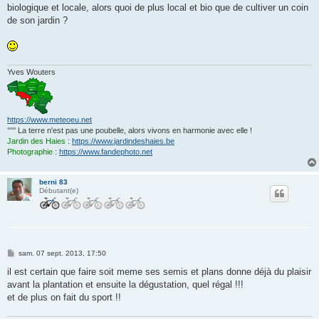
biologique et locale, alors quoi de plus local et bio que de cultiver un coin
de son jardin ?
Yves Wouters
https://www.meteoeu.net
°°° La terre n'est pas une poubelle, alors vivons en harmonie avec elle !
Jardin des Haies
:
https://www.jardindeshaies.be
Photographie
:
https://www.fandephoto.net
berni 83
Débutant(e)
M
sam. 07 sept. 2013, 17:50
e
s
il est certain que faire soit meme ses semis et plans donne déjà du plaisir
s
avant la plantation et ensuite la dégustation, quel régal !!!
a
g
et de plus on fait du sport !!
e