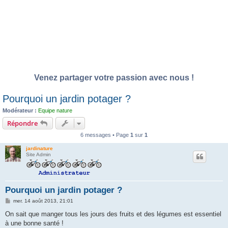
Venez partager votre passion avec nous !
Pourquoi un jardin potager ?
Modérateur :
Equipe nature
Répondre
6 messages • Page
1
sur
1
jardinature
Site Admin
Pourquoi un jardin potager ?
M
mer. 14 août 2013, 21:01
e
s
On sait que manger tous les jours des fruits et des légumes est essentiel
s
à une bonne santé !
a