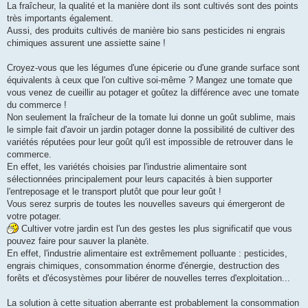
g
La fraîcheur, la qualité et la manière dont ils sont cultivés sont des points
e
très importants également.
Aussi, des produits cultivés de manière bio sans pesticides ni engrais
chimiques assurent une assiette saine !
Croyez-vous que les légumes d'une épicerie ou d'une grande surface sont
équivalents à ceux que l'on cultive soi-même ? Mangez une tomate que
vous venez de cueillir au potager et goûtez la différence avec une tomate
du commerce !
Non seulement la fraîcheur de la tomate lui donne un goût sublime, mais
le simple fait d'avoir un jardin potager donne la possibilité de cultiver des
variétés réputées pour leur goût qu'il est impossible de retrouver dans le
commerce.
En effet, les variétés choisies par l'industrie alimentaire sont
sélectionnées principalement pour leurs capacités à bien supporter
l'entreposage et le transport plutôt que pour leur goût !
Vous serez surpris de toutes les nouvelles saveurs qui émergeront de
votre potager.
Cultiver votre jardin est l'un des gestes les plus significatif que vous
pouvez faire pour sauver la planète.
En effet, l'industrie alimentaire est extrêmement polluante : pesticides,
engrais chimiques, consommation énorme d'énergie, destruction des
forêts et d'écosystèmes pour libérer de nouvelles terres d'exploitation...
La solution à cette situation aberrante est probablement la consommation