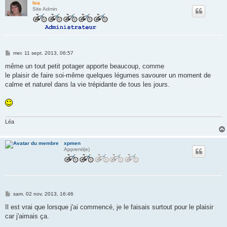
lea
Site Admin
M
mer. 11 sept. 2013, 06:57
e
s
même un tout petit potager apporte beaucoup, comme
s
le plaisir de faire soi-même quelques légumes savourer un moment de
a
g
calme et naturel dans la vie trépidante de tous les jours.
e
Léa
xpmen
Apprenti(e)
M
sam. 02 nov. 2013, 16:46
e
s
Il est vrai que lorsque j'ai commencé, je le faisais surtout pour le plaisir
s
car j'aimais ça.
a
g