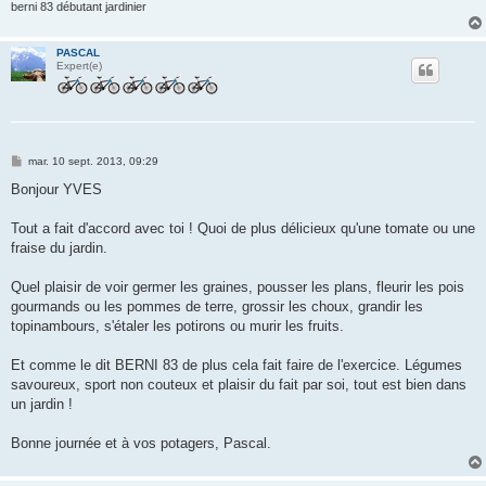
berni 83 débutant jardinier
PASCAL
Expert(e)
M
mar. 10 sept. 2013, 09:29
e
s
Bonjour YVES
s
a
g
Tout a fait d'accord avec toi ! Quoi de plus délicieux qu'une tomate ou une
e
fraise du jardin.
Quel plaisir de voir germer les graines, pousser les plans, fleurir les pois
gourmands ou les pommes de terre, grossir les choux, grandir les
topinambours, s'étaler les potirons ou murir les fruits.
Et comme le dit BERNI 83 de plus cela fait faire de l'exercice. Légumes
savoureux, sport non couteux et plaisir du fait par soi, tout est bien dans
un jardin !
Bonne journée et à vos potagers, Pascal.