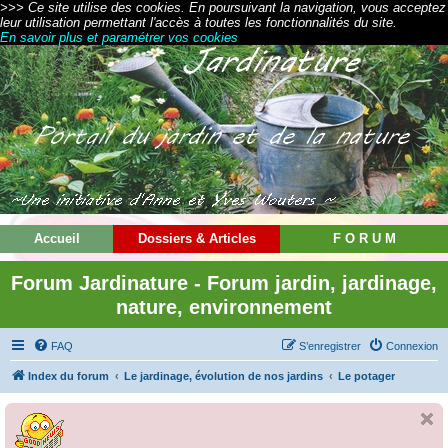
>>> Ce site utilise des cookies. En poursuivant la navigation, vous acceptez
leur utilisation permettant l'accès à toutes les fonctionnalités du site.
En savoir plus et paramétrer vos cookies
Accueil
Dossiers & Articles
F O R U M
Forum Jardinature - Forum jardin, jardinage,
nature, environnement
FAQ
S’enregistrer
Connexion
Index du forum
Le jardinage, évolution de nos jardins
Le potager