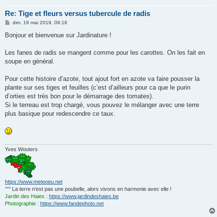
Re: Tige et fleurs versus tubercule de radis
M
dim. 19 mai 2019, 09:16
e
s
Bonjour et bienvenue sur Jardinature !
s
a
g
Les fanes de radis se mangent comme pour les carottes. On les fait en
e
soupe en général.
Pour cette histoire d’azote, tout ajout fort en azote va faire pousser la
plante sur ses tiges et feuilles (c’est d’ailleurs pour ca que le purin
d’orties est très bon pour le démarrage des tomates).
Si le terreau est trop chargé, vous pouvez le mélanger avec une terre
plus basique pour redescendre ce taux.
Yves Wouters
https://www.meteoeu.net
°°° La terre n'est pas une poubelle, alors vivons en harmonie avec elle !
Jardin des Haies
:
https://www.jardindeshaies.be
Photographie
:
https://www.fandephoto.net