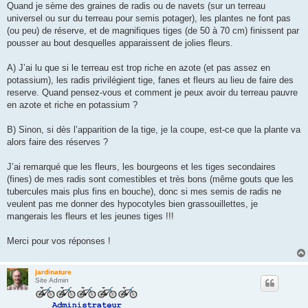
g
Quand je sème des graines de radis ou de navets (sur un terreau
e
universel ou sur du terreau pour semis potager), les plantes ne font pas
(ou peu) de réserve, et de magnifiques tiges (de 50 à 70 cm) finissent par
pousser au bout desquelles apparaissent de jolies fleurs.
A) J’ai lu que si le terreau est trop riche en azote (et pas assez en
potassium), les radis privilégient tige, fanes et fleurs au lieu de faire des
reserve. Quand pensez-vous et comment je peux avoir du terreau pauvre
en azote et riche en potassium ?
B) Sinon, si dès l’apparition de la tige, je la coupe, est-ce que la plante va
alors faire des réserves ?
J’ai remarqué que les fleurs, les bourgeons et les tiges secondaires
(fines) de mes radis sont comestibles et très bons (même gouts que les
tubercules mais plus fins en bouche), donc si mes semis de radis ne
veulent pas me donner des hypocotyles bien grassouillettes, je
mangerais les fleurs et les jeunes tiges !!!
Merci pour vos réponses !
jardinature
Site Admin