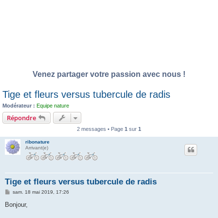
Venez partager votre passion avec nous !
Tige et fleurs versus tubercule de radis
Modérateur :
Equipe nature
Répondre
2 messages • Page
1
sur
1
ribonature
Arrivant(e)
Tige et fleurs versus tubercule de radis
M
sam. 18 mai 2019, 17:26
e
s
Bonjour,
s
a