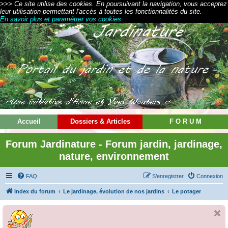
>>> Ce site utilise des cookies. En poursuivant la navigation, vous acceptez
leur utilisation permettant l'accès à toutes les fonctionnalités du site.
En savoir plus et paramétrer vos cookies
Accueil
Dossiers & Articles
F O R U M
Forum Jardinature - Forum jardin, jardinage,
nature, environnement
FAQ
S’enregistrer
Connexion
Index du forum
Le jardinage, évolution de nos jardins
Le potager