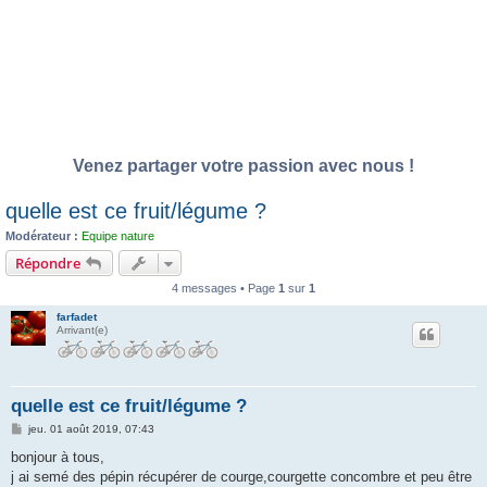
Venez partager votre passion avec nous !
quelle est ce fruit/légume ?
Modérateur :
Equipe nature
Répondre
4 messages • Page
1
sur
1
farfadet
Arrivant(e)
quelle est ce fruit/légume ?
M
jeu. 01 août 2019, 07:43
e
s
bonjour à tous,
s
j ai semé des pépin récupérer de courge,courgette concombre et peu être
a