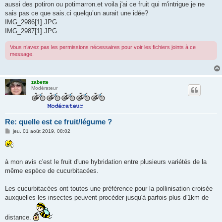
g
aussi des potiron ou potimarron.et voila j'ai ce fruit qui m'intrigue je ne
e
sais pas ce que sais.ci quelqu’un aurait une idée?
IMG_2986[1].JPG
IMG_2987[1].JPG
Vous n’avez pas les permissions nécessaires pour voir les fichiers joints à ce
message.
zabette
Modérateur
Re: quelle est ce fruit/légume ?
M
jeu. 01 août 2019, 08:02
e
s
s
a
g
à mon avis c'est le fruit d'une hybridation entre plusieurs variétés de la
e
même espèce de cucurbitacées.
Les cucurbitacées ont toutes une préférence pour la pollinisation croisée
auxquelles les insectes peuvent procéder jusqu'à parfois plus d'1km de
distance.