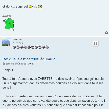
et donc.. surprise!
Zabette
PASCAL
Expert(e)
Re: quelle est ce fruit/légume ?
M
jeu. 01 août 2019, 09:37
e
s
Bonjour
s
a
g
Tout à fait d'accord avec ZABETTE, tu dois avoir un "poticourge" ou bien
e
un "courgemarron" car les différentes courges se croisent dans tous les
sens !
Si tu veux garder des graines pures d'une variété de cucurbitacés, il faut
que tu ne sèmes que cette variété seule et que dans un rayon de 1 km, il
n'y ait pas d'autres variétés ! Autant dire que cela est impossible pour le