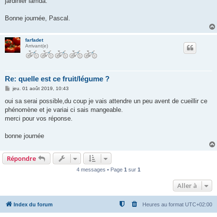
jardinier lamda.
Bonne journée, Pascal.
farfadet
Arrivant(e)
Re: quelle est ce fruit/légume ?
M
jeu. 01 août 2019, 10:43
e
s
oui sa serai possible,du coup je vais attendre un peu avent de cueillir ce
s
phénomène et je variai ci sais mangeable.
a
g
merci pour vos réponse.
e
bonne journée
Répondre
4 messages • Page
1
sur
1
Aller à
Index du forum
Heures au format
UTC+02:00