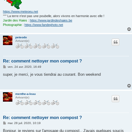
https://www.meteoeu.net
°°° La terre n'est pas une poubelle, alors vivons en harmonie avec elle !
Jardin des Haies
:
https://www.jardindeshaies.be
Photographie
:
https://www.fandephoto.net
peteodo
Arrivant(e)
Re: comment nettoyer mon compost ?
M
ven. 24 avr. 2020, 16:49
e
s
super, je merci, je vous tiendrai au courant. Bon weekend
s
a
g
e
menthe-a-leau
Arrivant(e)
Re: comment nettoyer mon compost ?
M
mar. 28 juil. 2020, 10:19
e
s
Bonjour, je reviens sur l'arrosage du compost.. J'avais quelques soucis