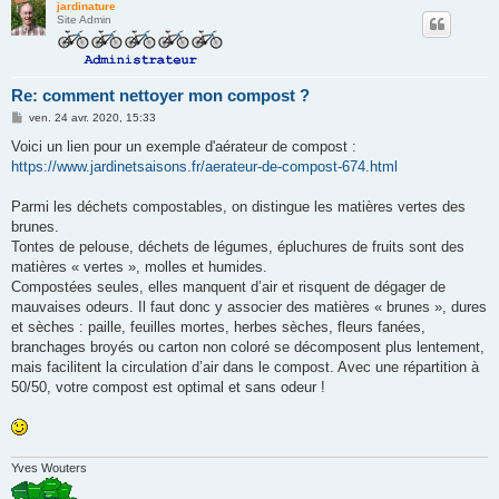
jardinature
Site Admin
Re: comment nettoyer mon compost ?
M
ven. 24 avr. 2020, 15:33
e
s
Voici un lien pour un exemple d'aérateur de compost :
s
https://www.jardinetsaisons.fr/aerateur-de-compost-674.html
a
g
e
Parmi les déchets compostables, on distingue les matières vertes des
brunes.
Tontes de pelouse, déchets de légumes, épluchures de fruits sont des
matières « vertes », molles et humides.
Compostées seules, elles manquent d’air et risquent de dégager de
mauvaises odeurs. Il faut donc y associer des matières « brunes », dures
et sèches : paille, feuilles mortes, herbes sèches, fleurs fanées,
branchages broyés ou carton non coloré se décomposent plus lentement,
mais facilitent la circulation d’air dans le compost. Avec une répartition à
50/50, votre compost est optimal et sans odeur !
Yves Wouters