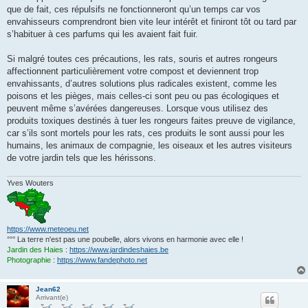
que de fait, ces répulsifs ne fonctionneront qu’un temps car vos
envahisseurs comprendront bien vite leur intérêt et finiront tôt ou tard par
s’habituer à ces parfums qui les avaient fait fuir.
Si malgré toutes ces précautions, les rats, souris et autres rongeurs
affectionnent particulièrement votre compost et deviennent trop
envahissants, d’autres solutions plus radicales existent, comme les
poisons et les pièges, mais celles-ci sont peu ou pas écologiques et
peuvent même s’avérées dangereuses. Lorsque vous utilisez des
produits toxiques destinés à tuer les rongeurs faites preuve de vigilance,
car s’ils sont mortels pour les rats, ces produits le sont aussi pour les
humains, les animaux de compagnie, les oiseaux et les autres visiteurs
de votre jardin tels que les hérissons.
Yves Wouters
https://www.meteoeu.net
°°° La terre n'est pas une poubelle, alors vivons en harmonie avec elle !
Jardin des Haies
:
https://www.jardindeshaies.be
Photographie
:
https://www.fandephoto.net
Jean62
Arrivant(e)