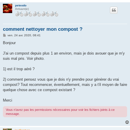
peteodo
Arrivant(e)
comment nettoyer mon compost ?
M
ven. 24 avr. 2020, 08:41
e
s
Bonjour
s
a
g
J'ai un compost depuis plus 1 an environ, mais je dois avouer que je m'y
e
suis mal pris. Voir photo.
1) est il trop aéré ?
2) comment pensez vous que je dois n'y prendre pour générer du vrai
compost? Tout recommencer, éventuellement, mais y a t'il moyen de faire
quelque chose avec ce compost existant ?
Merci
Vous n’avez pas les permissions nécessaires pour voir les fichiers joints à ce
message.