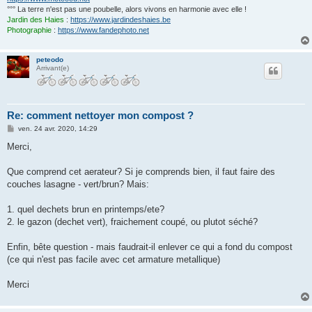
°°° La terre n'est pas une poubelle, alors vivons en harmonie avec elle !
Jardin des Haies
:
https://www.jardindeshaies.be
Photographie
:
https://www.fandephoto.net
peteodo
Arrivant(e)
Re: comment nettoyer mon compost ?
M
ven. 24 avr. 2020, 14:29
e
s
Merci,
s
a
g
Que comprend cet aerateur? Si je comprends bien, il faut faire des
e
couches lasagne - vert/brun? Mais:
1. quel dechets brun en printemps/ete?
2. le gazon (dechet vert), fraichement coupé, ou plutot séché?
Enfin, bête question - mais faudrait-il enlever ce qui a fond du compost
(ce qui n'est pas facile avec cet armature metallique)
Merci