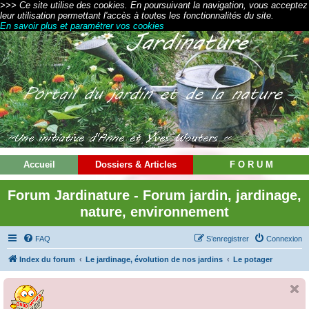
>>> Ce site utilise des cookies. En poursuivant la navigation, vous acceptez
leur utilisation permettant l'accès à toutes les fonctionnalités du site.
En savoir plus et paramétrer vos cookies
Accueil
Dossiers & Articles
F O R U M
Forum Jardinature - Forum jardin, jardinage,
nature, environnement
FAQ
S’enregistrer
Connexion
Index du forum
Le jardinage, évolution de nos jardins
Le potager