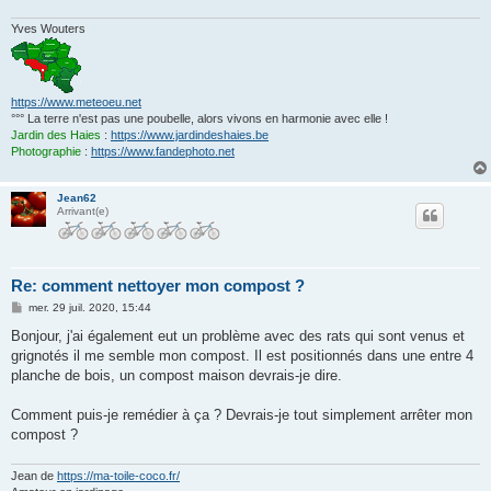
Yves Wouters
https://www.meteoeu.net
°°° La terre n'est pas une poubelle, alors vivons en harmonie avec elle !
Jardin des Haies
:
https://www.jardindeshaies.be
Photographie
:
https://www.fandephoto.net
Jean62
Arrivant(e)
Re: comment nettoyer mon compost ?
M
mer. 29 juil. 2020, 15:44
e
s
Bonjour, j'ai également eut un problème avec des rats qui sont venus et
s
grignotés il me semble mon compost. Il est positionnés dans une entre 4
a
g
planche de bois, un compost maison devrais-je dire.
e
Comment puis-je remédier à ça ? Devrais-je tout simplement arrêter mon
compost ?
Jean de
https://ma-toile-coco.fr/