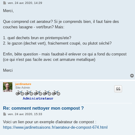
M
ven. 24 avr. 2020, 14:29
e
s
Merci,
s
a
g
Que comprend cet aerateur? Si je comprends bien, il faut faire des
e
couches lasagne - vert/brun? Mais:
1. quel dechets brun en printemps/ete?
2. le gazon (dechet vert), fraichement coupé, ou plutot séché?
Enfin, bête question - mais faudrait-il enlever ce qui a fond du compost
(ce qui n'est pas facile avec cet armature metallique)
Merci
jardinature
Site Admin
Re: comment nettoyer mon compost ?
M
ven. 24 avr. 2020, 15:33
e
s
Voici un lien pour un exemple d'aérateur de compost :
s
https://www.jardinetsaisons.fr/aerateur-de-compost-674.html
a
g