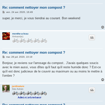
Re: comment nettoyer mon compost ?
M
ven. 24 avr. 2020, 16:49
e
s
super, je merci, je vous tiendrai au courant. Bon weekend
s
a
g
e
menthe-a-leau
Arrivant(e)
Re: comment nettoyer mon compost ?
M
mar. 28 juil. 2020, 10:19
e
s
Bonjour, je reviens sur l'arrosage du compost.. J'avais quelques soucis
s
avec le mien aussi, vous dîtes qu'il faut qu'il reste humide donc ? Est-ce
a
g
qu'il est donc judicieux de le couvrir au maximum ou au moins le mettre à
e
l'ombre ?
jardinature
Site Admin
Re: comment nettoyer mon compost ?