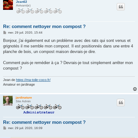
Jean62
Arrivant(e)
Re: comment nettoyer mon compost ?
M
mer. 29 juil. 2020, 15:44
e
s
Bonjour, j'ai également eut un problème avec des rats qui sont venus et
s
grignotés il me semble mon compost. Il est positionnés dans une entre 4
a
g
planche de bois, un compost maison devrais-je dire.
e
Comment puis-je remédier à ça ? Devrais-je tout simplement arrêter mon
compost ?
Jean de
https://ma-toile-coco.fr/
Amateur en jardinage
jardinature
Site Admin
Re: comment nettoyer mon compost ?
M
mer. 29 juil. 2020, 16:09
e
s