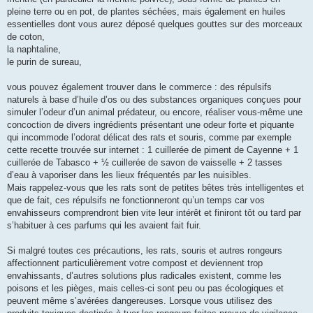
pleine terre ou en pot, de plantes séchées, mais également en huiles
essentielles dont vous aurez déposé quelques gouttes sur des morceaux
de coton,
la naphtaline,
le purin de sureau,
vous pouvez également trouver dans le commerce : des répulsifs
naturels à base d’huile d’os ou des substances organiques conçues pour
simuler l’odeur d’un animal prédateur, ou encore, réaliser vous-même une
concoction de divers ingrédients présentant une odeur forte et piquante
qui incommode l’odorat délicat des rats et souris, comme par exemple
cette recette trouvée sur internet : 1 cuillerée de piment de Cayenne + 1
cuillerée de Tabasco + ½ cuillerée de savon de vaisselle + 2 tasses
d’eau à vaporiser dans les lieux fréquentés par les nuisibles.
Mais rappelez-vous que les rats sont de petites bêtes très intelligentes et
que de fait, ces répulsifs ne fonctionneront qu’un temps car vos
envahisseurs comprendront bien vite leur intérêt et finiront tôt ou tard par
s’habituer à ces parfums qui les avaient fait fuir.
Si malgré toutes ces précautions, les rats, souris et autres rongeurs
affectionnent particulièrement votre compost et deviennent trop
envahissants, d’autres solutions plus radicales existent, comme les
poisons et les pièges, mais celles-ci sont peu ou pas écologiques et
peuvent même s’avérées dangereuses. Lorsque vous utilisez des