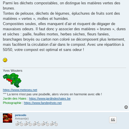
e
Parmi les déchets compostables, on distingue les matières vertes des
brunes.
Tontes de pelouse, déchets de légumes, épluchures de fruits sont des
matières « vertes », molles et humides.
Compostées seules, elles manquent d’air et risquent de dégager de
mauvaises odeurs. Il faut donc y associer des matières « brunes », dures
et sèches : paille, feuilles mortes, herbes sèches, fleurs fanées,
branchages broyés ou carton non coloré se décomposent plus lentement,
mais facilitent la circulation d’air dans le compost. Avec une répartition à
50/50, votre compost est optimal et sans odeur !
Yves Wouters
https://www.meteoeu.net
°°° La terre n'est pas une poubelle, alors vivons en harmonie avec elle !
Jardin des Haies
:
https://www.jardindeshaies.be
Photographie
:
https://www.fandephoto.net
peteodo
Arrivant(e)