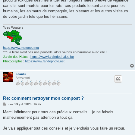
produits toxiques destinés à tuer les rongeurs faites preuve de vigilance,
car s’ils sont mortels pour les rats, ces produits le sont aussi pour les
humains, les animaux de compagnie, les oiseaux et les autres visiteurs
de votre jardin tels que les hérissons.
Yves Wouters
https://www.meteoeu.net
°°° La terre n'est pas une poubelle, alors vivons en harmonie avec elle !
Jardin des Haies
:
https://www.jardindeshaies.be
Photographie
:
https://www.fandephoto.net
Jean62
Arrivant(e)
Re: comment nettoyer mon compost ?
M
mer. 29 juil. 2020, 16:47
e
s
Merci infiniment pour tous ces précieux conseils... je ne faisais
s
malheuresement pas attention à tout ça.
a
g
e
Je vais appliquer tout ces conseils et je viendrais vous faire un retour.