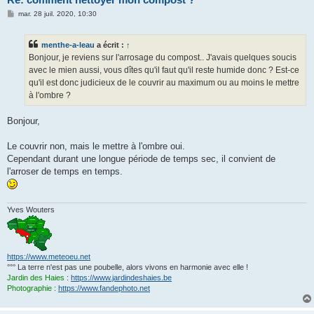
M
mar. 28 juil. 2020, 10:30
e
s
s
menthe-a-leau
a écrit :
↑
a
g
Bonjour, je reviens sur l'arrosage du compost.. J'avais quelques soucis
e
avec le mien aussi, vous dîtes qu'il faut qu'il reste humide donc ? Est-ce
qu'il est donc judicieux de le couvrir au maximum ou au moins le mettre
à l'ombre ?
Bonjour,
Le couvrir non, mais le mettre à l'ombre oui.
Cependant durant une longue période de temps sec, il convient de
l'arroser de temps en temps.
Yves Wouters
https://www.meteoeu.net
°°° La terre n'est pas une poubelle, alors vivons en harmonie avec elle !
Jardin des Haies
:
https://www.jardindeshaies.be
Photographie
:
https://www.fandephoto.net