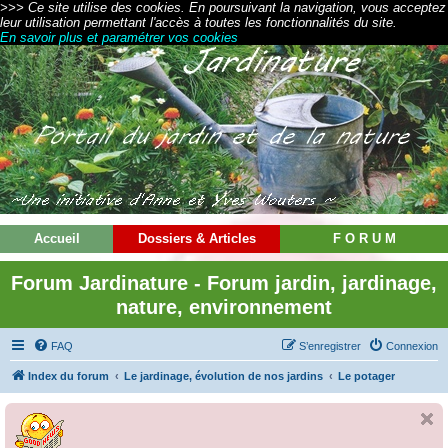
>>> Ce site utilise des cookies. En poursuivant la navigation, vous acceptez
leur utilisation permettant l'accès à toutes les fonctionnalités du site.
En savoir plus et paramétrer vos cookies
Accueil
Dossiers & Articles
F O R U M
Forum Jardinature - Forum jardin, jardinage,
nature, environnement
FAQ
S’enregistrer
Connexion
Index du forum
Le jardinage, évolution de nos jardins
Le potager