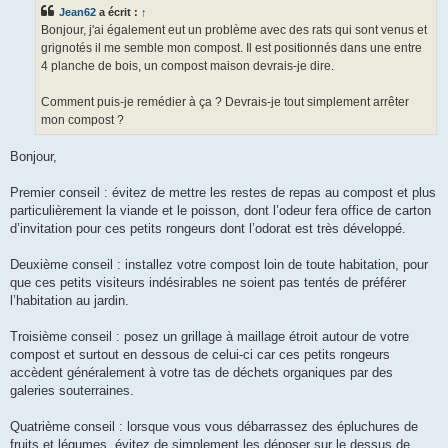
s
Jean62
a écrit :
↑
a
g
Bonjour, j'ai également eut un problème avec des rats qui sont venus et
e
grignotés il me semble mon compost. Il est positionnés dans une entre
4 planche de bois, un compost maison devrais-je dire.
Comment puis-je remédier à ça ? Devrais-je tout simplement arrêter
mon compost ?
Bonjour,
Premier conseil : évitez de mettre les restes de repas au compost et plus
particulièrement la viande et le poisson, dont l’odeur fera office de carton
d’invitation pour ces petits rongeurs dont l’odorat est très développé.
Deuxième conseil : installez votre compost loin de toute habitation, pour
que ces petits visiteurs indésirables ne soient pas tentés de préférer
l’habitation au jardin.
Troisième conseil : posez un grillage à maillage étroit autour de votre
compost et surtout en dessous de celui-ci car ces petits rongeurs
accèdent généralement à votre tas de déchets organiques par des
galeries souterraines.
Quatrième conseil : lorsque vous vous débarrassez des épluchures de
fruits et légumes, évitez de simplement les déposer sur le dessus de