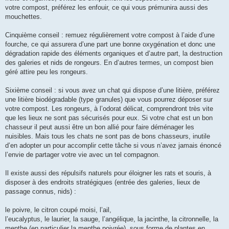
votre compost, préférez les enfouir, ce qui vous prémunira aussi des
mouchettes.
Cinquième conseil : remuez régulièrement votre compost à l’aide d’une
fourche, ce qui assurera d’une part une bonne oxygénation et donc une
dégradation rapide des éléments organiques et d’autre part, la destruction
des galeries et nids de rongeurs. En d’autres termes, un compost bien
géré attire peu les rongeurs.
Sixième conseil : si vous avez un chat qui dispose d’une litière, préférez
une litière biodégradable (type granules) que vous pourrez déposer sur
votre compost. Les rongeurs, à l’odorat délicat, comprendront très vite
que les lieux ne sont pas sécurisés pour eux. Si votre chat est un bon
chasseur il peut aussi être un bon allié pour faire déménager les
nuisibles. Mais tous les chats ne sont pas de bons chasseurs, inutile
d’en adopter un pour accomplir cette tâche si vous n’avez jamais énoncé
l’envie de partager votre vie avec un tel compagnon.
Il existe aussi des répulsifs naturels pour éloigner les rats et souris, à
disposer à des endroits stratégiques (entrée des galeries, lieux de
passage connus, nids) :
le poivre, le citron coupé moisi, l’ail,
l’eucalyptus, le laurier, la sauge, l’angélique, la jacinthe, la citronnelle, la
menthe (en particulier la menthe poivrée), sous forme de plantes en