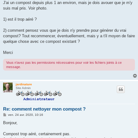
g
J'ai un compost depuis plus 1 an environ, mais je dois avouer que je m'y
e
suis mal pris. Voir photo.
1) est il trop aéré ?
2) comment pensez vous que je dois n'y prendre pour générer du vrai
compost? Tout recommencer, éventuellement, mais y a t'il moyen de faire
quelque chose avec ce compost existant ?
Merci
Vous n’avez pas les permissions nécessaires pour voir les fichiers joints à ce
message.
jardinature
Site Admin
Re: comment nettoyer mon compost ?
M
ven. 24 avr. 2020, 10:16
e
s
Bonjour,
s
a
g
Compost trop aéré, certainement pas.
e