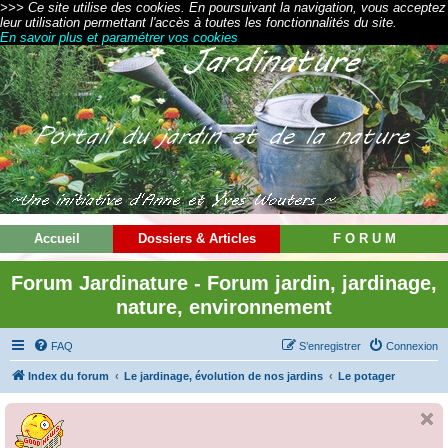
>>> Ce site utilise des cookies. En poursuivant la navigation, vous acceptez
leur utilisation permettant l'accès à toutes les fonctionnalités du site.
En savoir plus et paramétrer vos cookies
Accueil
Dossiers & Articles
F O R U M
Forum Jardinature - Forum jardin, jardinage,
nature, environnement
FAQ
S’enregistrer
Connexion
Index du forum
Le jardinage, évolution de nos jardins
Le potager