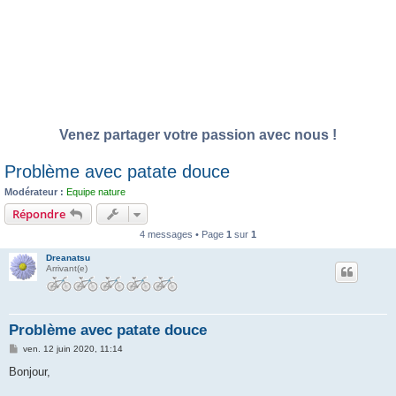
Venez partager votre passion avec nous !
Problème avec patate douce
Modérateur :
Equipe nature
Répondre
4 messages • Page
1
sur
1
Dreanatsu
Arrivant(e)
Problème avec patate douce
M
ven. 12 juin 2020, 11:14
e
s
Bonjour,
s
a