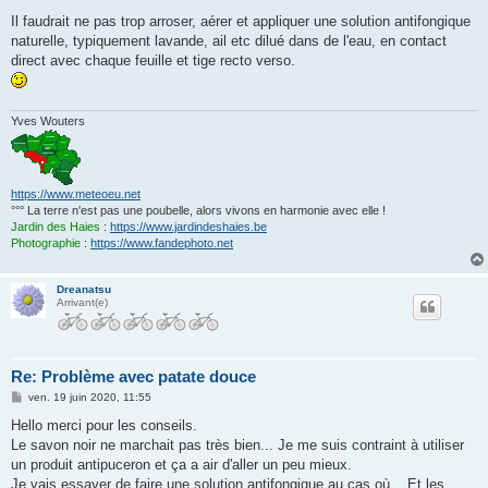
e
s
Il faudrait ne pas trop arroser, aérer et appliquer une solution antifongique
s
naturelle, typiquement lavande, ail etc dilué dans de l'eau, en contact
a
g
direct avec chaque feuille et tige recto verso.
e
Yves Wouters
https://www.meteoeu.net
°°° La terre n'est pas une poubelle, alors vivons en harmonie avec elle !
Jardin des Haies
:
https://www.jardindeshaies.be
Photographie
:
https://www.fandephoto.net
Dreanatsu
Arrivant(e)
Re: Problème avec patate douce
M
ven. 19 juin 2020, 11:55
e
s
Hello merci pour les conseils.
s
Le savon noir ne marchait pas très bien... Je me suis contraint à utiliser
a
g
un produit antipuceron et ça a air d'aller un peu mieux.
e
Je vais essayer de faire une solution antifongique au cas où... Et les