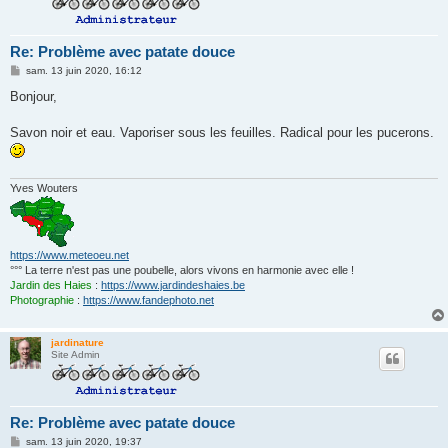
Re: Problème avec patate douce
M
sam. 13 juin 2020, 16:12
e
s
Bonjour,
s
a
g
Savon noir et eau. Vaporiser sous les feuilles. Radical pour les pucerons.
e
Yves Wouters
https://www.meteoeu.net
°°° La terre n'est pas une poubelle, alors vivons en harmonie avec elle !
Jardin des Haies
:
https://www.jardindeshaies.be
Photographie
:
https://www.fandephoto.net
jardinature
Site Admin
Re: Problème avec patate douce
M
sam. 13 juin 2020, 19:37