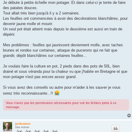
g
Je débute à petite échelle mon potager. Et dans celui-ci je tente de faire
e
des patates douces.
Tout allait très bien jusqu'à il y a 2 semaines.
Les feuilles ont commencées à avoir des decolorations blanchâtres, pour
devenir jaune molle et mourir.
Un seul pot était atteint mais depuis le deuxième est aussi en train de
dépérir.
Mes problèmes : feuilles qui jaunissent deviennent molle, avec taches
brunes et rondes sur certaines, attaque de pucerons qui ne fait que
grandir, dépôt blanchâtres sur certaines feuilles...
Je voulais faire la culture en pot, 2 pieds dans des pots de 50L, bien
drainé et sous véranda pour la chaleur vu que j'habite en Bretagne et que
mon potager n'est pas encore assez grand.
Si vous avez des conseils ou autre pour m'aider à les sauver je vous
serez très reconnaissante...!!
Vous n’avez pas les permissions nécessaires pour voir les fichiers joints à ce
message.
jardinature
Site Admin