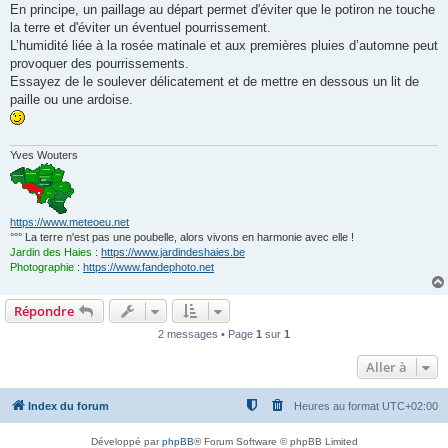
g
En principe, un paillage au départ permet d'éviter que le potiron ne touche
e
la terre et d'éviter un éventuel pourrissement.
L’humidité liée à la rosée matinale et aux premières pluies d’automne peut
provoquer des pourrissements.
Essayez de le soulever délicatement et de mettre en dessous un lit de
paille ou une ardoise.
Yves Wouters
https://www.meteoeu.net
°°° La terre n'est pas une poubelle, alors vivons en harmonie avec elle !
Jardin des Haies
:
https://www.jardindeshaies.be
Photographie
:
https://www.fandephoto.net
Répondre
2 messages • Page
1
sur
1
Aller à
Index du forum
Heures au format
UTC+02:00
Développé par
phpBB
® Forum Software © phpBB Limited