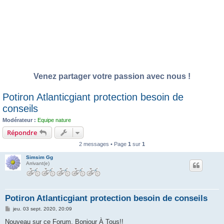
Venez partager votre passion avec nous !
Potiron Atlanticgiant protection besoin de
conseils
Modérateur :
Equipe nature
Répondre
2 messages • Page
1
sur
1
Simsim Gg
Arrivant(e)
Potiron Atlanticgiant protection besoin de conseils
M
jeu. 03 sept. 2020, 20:09
e
s
Nouveau sur ce Forum, Bonjour À Tous!!