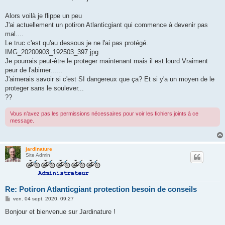
s
a
g
Alors voilà je flippe un peu
e
J'ai actuellement un potiron Atlanticgiant qui commence à devenir pas
mal....
Le truc c'est qu'au dessous je ne l'ai pas protégé.
IMG_20200903_192503_397.jpg
Je pourrais peut-être le proteger maintenant mais il est lourd Vraiment
peur de l'abimer......
J'aimerais savoir si c'est SI dangereux que ça? Et si y'a un moyen de le
proteger sans le soulever...
??
Vous n’avez pas les permissions nécessaires pour voir les fichiers joints à ce
message.
jardinature
Site Admin
Re: Potiron Atlanticgiant protection besoin de conseils
M
ven. 04 sept. 2020, 09:27
e
s
Bonjour et bienvenue sur Jardinature !
s
a