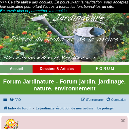
>>> Ce site utilise des cookies. En poursuivant la navigation, vous acceptez
leur utilisation permettant l'accès à toutes les fonctionnalités du site.
En savoir plus et paramétrer vos cookies
Accueil
Dossiers & Articles
F O R U M
Forum Jardinature - Forum jardin, jardinage,
nature, environnement
FAQ
S’enregistrer
Connexion
Index du forum
Le jardinage, évolution de nos jardins
Le potager