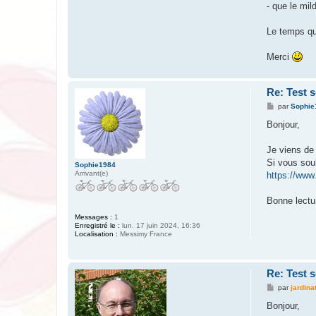
- que le mil
Le temps que
Merci
Re: Test s
M
par
Sophie
e
s
Bonjour,
s
a
g
Je viens de 
e
Si vous souh
Sophie1984
Arrivant(e)
https://www.
Bonne lectur
Messages :
1
Enregistré le :
lun. 17 juin 2024, 16:36
Localisation :
Messimy France
Re: Test s
M
par
jardina
e
s
Bonjour,
s