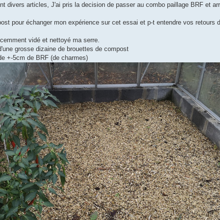
t divers articles, J'ai pris la decision de passer au combo paillage BRF et a
post pour échanger mon expérience sur cet essai et p-t entendre vos retours d
recemment vidé et nettoyé ma serre.
i d'une grosse dizaine de brouettes de compost
 de +-5cm de BRF (de charmes)