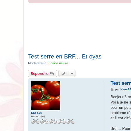
Test serre en BRF... Et oyas
Modérateur :
Equipe nature
Répondre
Test ser
M
par
Kaes1
e
s
Bonjour à t
s
Voilà je ne 
a
g
pour un pot
e
problème d' 
Kaes14
Arrivant(e)
et il est dif
Bref... Pour