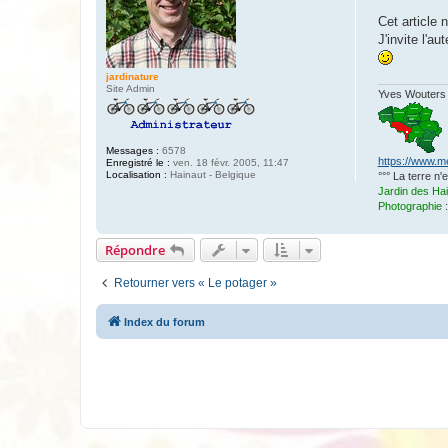
a
g
Cet article 
e
J'invite l'au
jardinature
Site Admin
Yves Wouters
Messages :
6578
https://www.m
Enregistré le :
ven. 18 févr. 2005, 11:47
Localisation :
Hainaut - Belgique
°°° La terre n
Jardin des Ha
Photographie
Répondre
Retourner vers « Le potager »
Index du forum