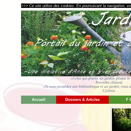
>>> Ce site utilise des cookies. En poursuivant la navigation, vou
«Celui qui plante un jardin, plante l
Proverbe chinois
«Si vous possédez une bibliothèque et un jardin, vous av
Cicéron
Accueil
Dossiers & Articles
F 