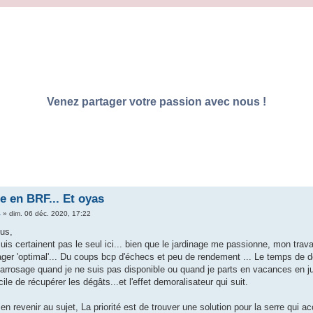
Venez partager votre passion avec nous !
re en BRF... Et oyas
4
»
dim. 06 déc. 2020, 17:22
ous,
suis certainent pas le seul ici... bien que le jardinage me passionne, mon tra
ager 'optimal'... Du coups bcp d'échecs et peu de rendement ... Le temps de d
arrosage quand je ne suis pas disponible ou quand je parts en vacances en ju
ficile de récupérer les dégâts...et l'effet demoralisateur qui suit.
 en revenir au sujet, La priorité est de trouver une solution pour la serre qui 