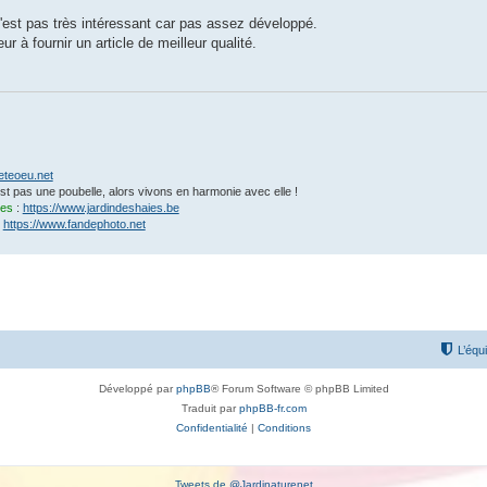
n'est pas très intéressant car pas assez développé.
teur à fournir un article de meilleur qualité.
eteoeu.net
'est pas une poubelle, alors vivons en harmonie avec elle !
ies
:
https://www.jardindeshaies.be
:
https://www.fandephoto.net
L’équ
Développé par
phpBB
® Forum Software © phpBB Limited
Traduit par
phpBB-fr.com
Confidentialité
|
Conditions
Tweets de @Jardinaturenet