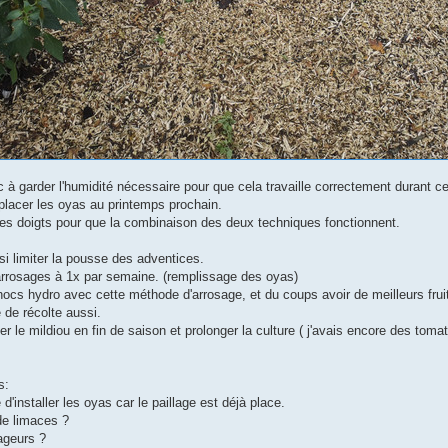
 à garder l'humidité nécessaire pour que cela travaille correctement durant ce
placer les oyas au printemps prochain.
 les doigts pour que la combinaison des deux techniques fonctionnent.
si limiter la pousse des adventices.
 arrosages à 1x par semaine. (remplissage des oyas)
hocs hydro avec cette méthode d'arrosage, et du coups avoir de meilleurs fruit
 de récolte aussi.
ter le mildiou en fin de saison et prolonger la culture ( j'avais encore des t
s:
té d'installer les oyas car le paillage est déjà place.
 de limaces ?
ageurs ?