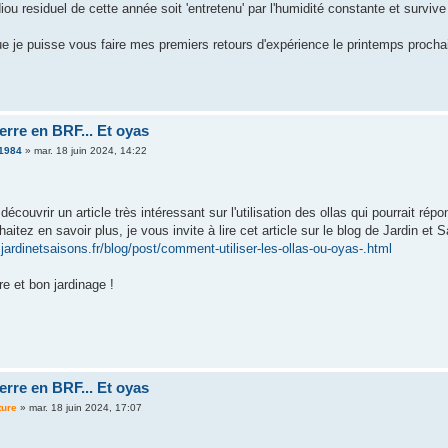
diou residuel de cette année soit 'entretenu' par l'humidité constante et surviv
 je puisse vous faire mes premiers retours d'expérience le printemps prochai
erre en BRF... Et oyas
1984
»
mar. 18 juin 2024, 14:22
découvrir un article très intéressant sur l'utilisation des ollas qui pourrait rép
aitez en savoir plus, je vous invite à lire cet article sur le blog de Jardin et S
jardinetsaisons.fr/blog/post/comment-utiliser-les-ollas-ou-oyas-.html
e et bon jardinage !
erre en BRF... Et oyas
ture
»
mar. 18 juin 2024, 17:07