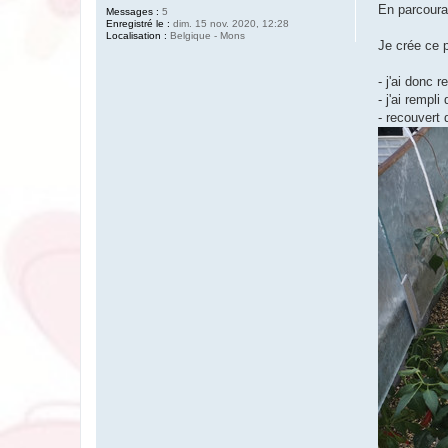
En parcouran
Messages :
5
Enregistré le :
dim. 15 nov. 2020, 12:28
Localisation :
Belgique - Mons
Je crée ce 
- j'ai donc 
- j'ai rempl
- recouvert