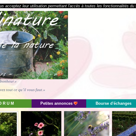
s acceptez leur utilisation permettant l'accès à toutes les fonctionnalités du 
e bonheur.»
ez tout ce qu’il vous faut.»
O R U M
Petites annonces
Bourse d'échanges