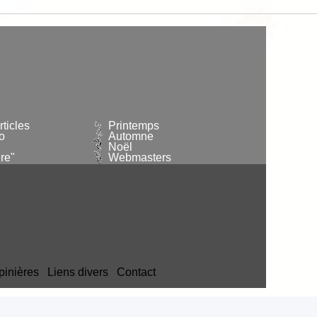
ticles
Printemps
o
Automne
Noël
re"
Webmasters
pinières
Liens divers
Contact