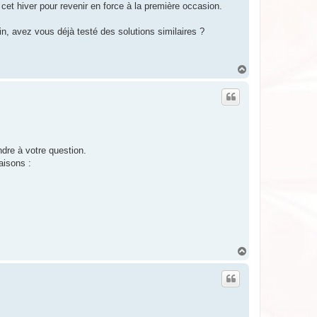
e cet hiver pour revenir en force à la première occasion.
n, avez vous déjà testé des solutions similaires ?
H
a
u
t
ondre à votre question.
aisons :
H
a
u
t