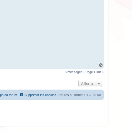
H
a
3 messages • Page
1
sur
1
u
t
Aller à
ipe du forum
Supprimer les cookies
Heures au format
UTC+02:00