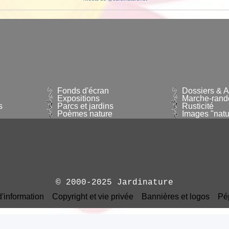
Fonds d'écran
Dossiers & Ar
Expositions
Marche-rand
s
Parcs et jardins
Rusticité
Poèmes nature
Images "natu
© 2000-2025 Jardinature
d'information
Copyright et vie privée
Bannières et logos
Pé