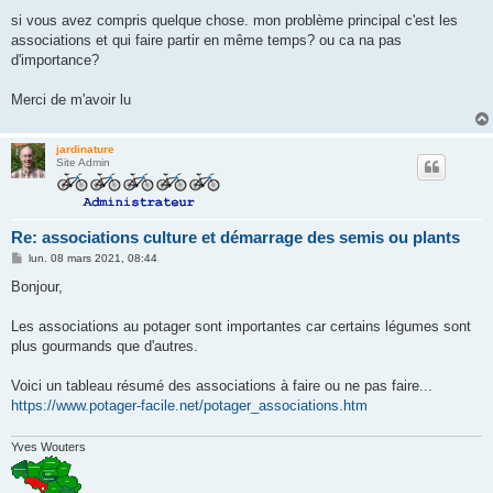
si vous avez compris quelque chose. mon problème principal c'est les
associations et qui faire partir en même temps? ou ca na pas
d'importance?
Merci de m'avoir lu
jardinature
Site Admin
Re: associations culture et démarrage des semis ou plants
M
lun. 08 mars 2021, 08:44
e
s
Bonjour,
s
a
g
Les associations au potager sont importantes car certains légumes sont
e
plus gourmands que d'autres.
Voici un tableau résumé des associations à faire ou ne pas faire...
https://www.potager-facile.net/potager_associations.htm
Yves Wouters