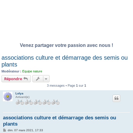
Venez partager votre passion avec nous !
associations culture et démarrage des semis ou
plants
Modérateur :
Equipe nature
Répondre
3 messages • Page
1
sur
1
Lolya
Arrivant(e)
associations culture et démarrage des semis ou
plants
M
dim. 07 mars 2021, 17:33