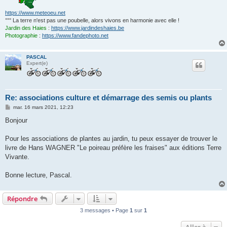
https://www.meteoeu.net
°°° La terre n'est pas une poubelle, alors vivons en harmonie avec elle !
Jardin des Haies
:
https://www.jardindeshaies.be
Photographie
:
https://www.fandephoto.net
PASCAL
Expert(e)
Re: associations culture et démarrage des semis ou plants
M
mar. 16 mars 2021, 12:23
e
s
Bonjour
s
a
g
Pour les associations de plantes au jardin, tu peux essayer de trouver le
e
livre de Hans WAGNER "Le poireau préfère les fraises" aux éditions Terre
Vivante.
Bonne lecture, Pascal.
Répondre
3 messages • Page
1
sur
1