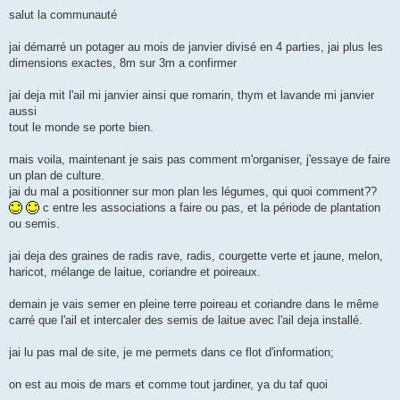
e
s
salut la communauté
s
a
g
jai démarré un potager au mois de janvier divisé en 4 parties, jai plus les
e
dimensions exactes, 8m sur 3m a confirmer
jai deja mit l'ail mi janvier ainsi que romarin, thym et lavande mi janvier
aussi
tout le monde se porte bien.
mais voila, maintenant je sais pas comment m'organiser, j'essaye de faire
un plan de culture.
jai du mal a positionner sur mon plan les légumes, qui quoi comment??
c entre les associations a faire ou pas, et la période de plantation
ou semis.
jai deja des graines de radis rave, radis, courgette verte et jaune, melon,
haricot, mélange de laitue, coriandre et poireaux.
demain je vais semer en pleine terre poireau et coriandre dans le même
carré que l'ail et intercaler des semis de laitue avec l'ail deja installé.
jai lu pas mal de site, je me permets dans ce flot d'information;
on est au mois de mars et comme tout jardiner, ya du taf quoi