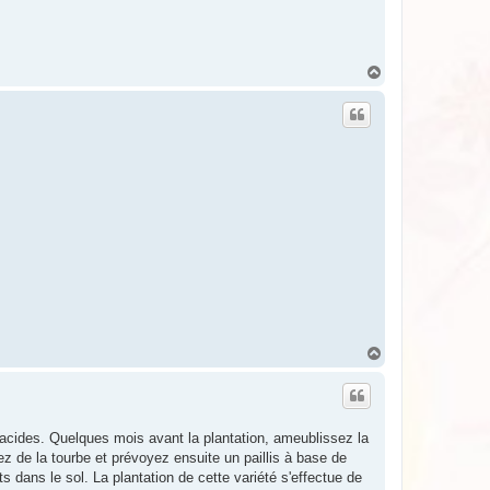
H
a
u
t
H
a
u
t
t acides. Quelques mois avant la plantation, ameublissez la
ez de la tourbe et prévoyez ensuite un paillis à base de
s dans le sol. La plantation de cette variété s'effectue de