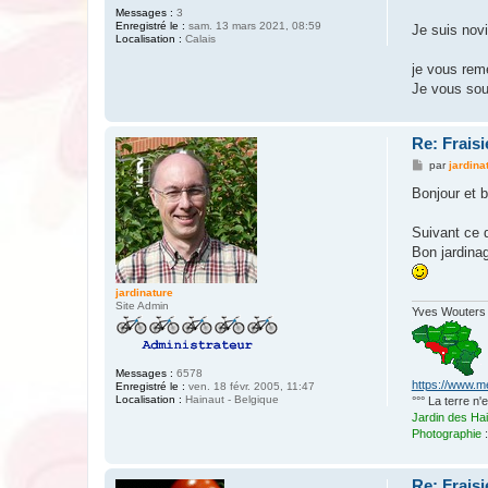
Messages :
3
Enregistré le :
sam. 13 mars 2021, 08:59
Je suis novi
Localisation :
Calais
je vous rem
Je vous sou
Re: Fraisi
M
par
jardina
e
s
Bonjour et b
s
a
g
Suivant ce q
e
Bon jardinag
jardinature
Site Admin
Yves Wouters
Messages :
6578
https://www.m
Enregistré le :
ven. 18 févr. 2005, 11:47
Localisation :
Hainaut - Belgique
°°° La terre n
Jardin des Ha
Photographie
Re: Fraisi