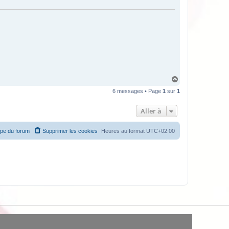
H
a
6 messages • Page
1
sur
1
u
t
Aller à
ipe du forum
Supprimer les cookies
Heures au format
UTC+02:00