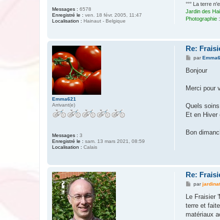
°°° La terre n
Messages :
6578
Jardin des Ha
Enregistré le :
ven. 18 févr. 2005, 11:47
Photographie
Localisation :
Hainaut - Belgique
Re: Fraisi
M
par
Emma6
e
s
Bonjour
s
a
g
Merci pour 
e
Emma621
Arrivant(e)
Quels soins 
Et en Hiver q
Bon dimanc
Messages :
3
Enregistré le :
sam. 13 mars 2021, 08:59
Localisation :
Calais
Re: Fraisi
M
par
jardina
e
s
Le Fraisier 
s
terre et fai
a
g
matériaux ac
e