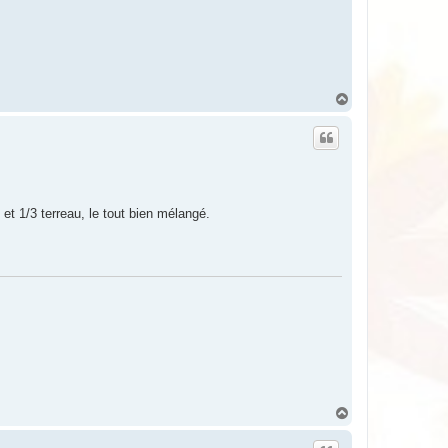
H
a
u
t
et 1/3 terreau, le tout bien mélangé.
H
a
u