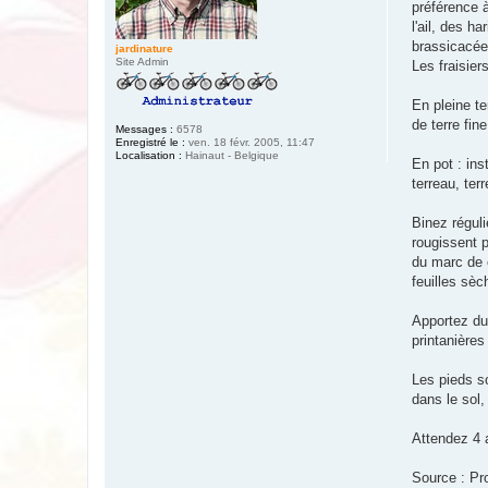
préférence à
l'ail, des h
brassicacée
jardinature
Site Admin
Les fraisier
En pleine te
de terre fin
Messages :
6578
Enregistré le :
ven. 18 févr. 2005, 11:47
Localisation :
Hainaut - Belgique
En pot : ins
terreau, ter
Binez réguli
rougissent p
du marc de c
feuilles sèc
Apportez du
printanières
Les pieds so
dans le sol,
Attendez 4 
Source : Pr