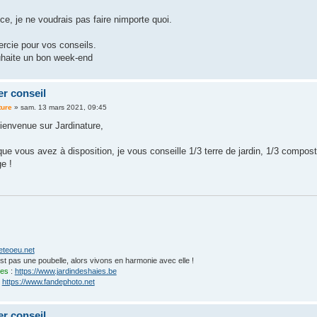
ce, je ne voudrais pas faire nimporte quoi.
ercie pour vos conseils.
haite un bon week-end
er conseil
ture
»
sam. 13 mars 2021, 09:45
ienvenue sur Jardinature,
ue vous avez à disposition, je vous conseille 1/3 terre de jardin, 1/3 compost 
e !
eteoeu.net
'est pas une poubelle, alors vivons en harmonie avec elle !
ies
:
https://www.jardindeshaies.be
:
https://www.fandephoto.net
er conseil