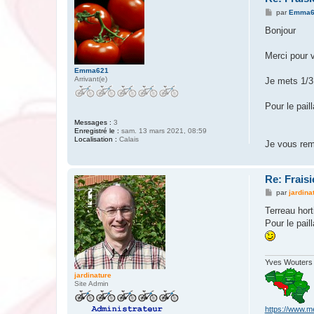
M
par
Emma6
e
s
Bonjour
s
a
g
Merci pour 
e
Emma621
Arrivant(e)
Je mets 1/3 
Pour le pai
Messages :
3
Enregistré le :
sam. 13 mars 2021, 08:59
Localisation :
Calais
Je vous rem
Re: Fraisi
M
par
jardina
e
s
Terreau hort
s
Pour le paill
a
g
e
Yves Wouters
jardinature
Site Admin
https://www.m