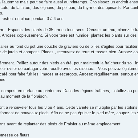
 l'automne mais peut se faire aussi au printemps. Choisissez un endroit enso
aricots, de la laitue, des oignons, du poireau, du thym et des épinards. Par co
s.
s restent en place pendant 3 à 4 ans.
rre : Espacez les plants de 35 cm en tous sens. Creusez un trou, placez le frais
e. Arrosez copieusement. Si votre terre est humide, plantez les plants sur de
tallez au fond du pot une couche de graviers ou de billes d'agiles pour facili
re de jardin et compost. Placez , recouvrez de terre et tassez bien. Arrosez 
èrement. Paillez autour des pieds en été, pour maintenir la fraîcheur du sol. Ins
our éviter de partager votre récolte avec les oiseaux... Vous pouvez également
afé pour faire fuir les limaces et escargots. Arrosez régulièrement, surtout e
hes.
 compost en surface au printemps. Dans les régions fraîches, installez au pr
 au moment de la floraison.
nt à renouveler tous les 3 ou 4 ans. Cette variété se multiplie par les stolons
 formant de nouveaux pieds. Afin de ne pas épuiser le pied mère, coupez les s
ans avant de replanter des pieds de Fraisier au même emplacement.
omesse de fleurs