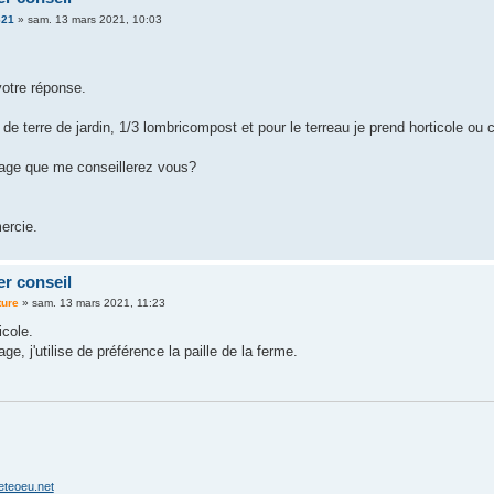
21
»
sam. 13 mars 2021, 10:03
votre réponse.
de terre de jardin, 1/3 lombricompost et pour le terreau je prend horticole ou 
llage que me conseillerez vous?
ercie.
er conseil
ture
»
sam. 13 mars 2021, 11:23
icole.
age, j'utilise de préférence la paille de la ferme.
eteoeu.net