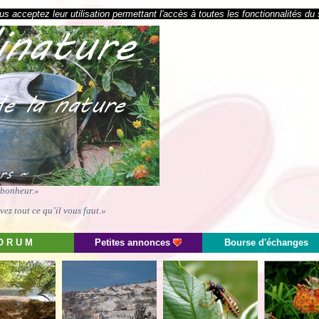
s acceptez leur utilisation permettant l'accès à toutes les fonctionnalités du 
e bonheur.»
ez tout ce qu’il vous faut.»
O R U M
Petites annonces
Bourse d'échanges