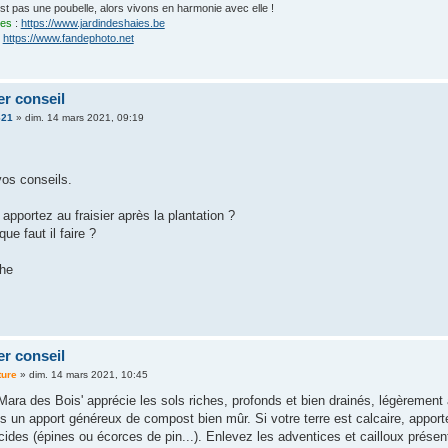
'est pas une poubelle, alors vivons en harmonie avec elle !
ies
:
https://www.jardindeshaies.be
:
https://www.fandephoto.net
er conseil
21
»
dim. 14 mars 2021, 09:19
vos conseils.
apportez au fraisier après la plantation ?
ue faut il faire ?
he
er conseil
ture
»
dim. 14 mars 2021, 10:45
'Mara des Bois' apprécie les sols riches, profonds et bien drainés, légèremen
tes un apport généreux de compost bien mûr. Si votre terre est calcaire, apport
ides (épines ou écorces de pin...). Enlevez les adventices et cailloux présent