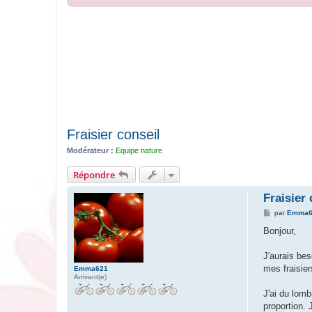
Fraisier conseil
Modérateur :
Equipe nature
Répondre
Fraisier 
M
par
Emma6
e
s
Bonjour,
s
a
g
J'aurais bes
e
mes fraisie
Emma621
Arrivant(e)
J'ai du lomb
proportion. 