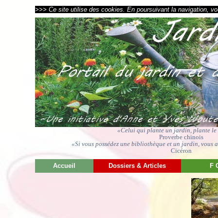
>>> Ce site utilise des cookies. En poursuivant la navigation, vou
«Celui qui plante un jardin, plante l
Proverbe chinois
«Si vous possédez une bibliothèque et un jardin, vous av
Cicéron
Accueil
Dossiers & Articles
F 