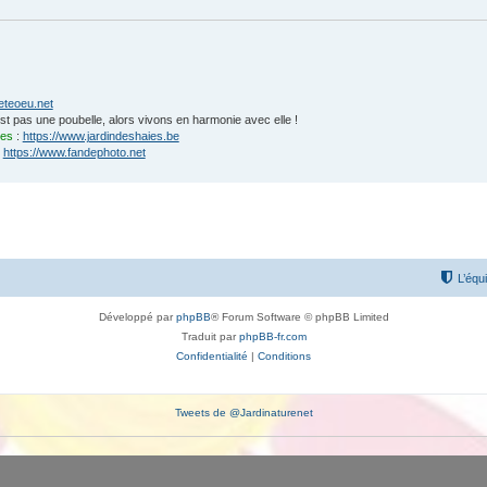
eteoeu.net
'est pas une poubelle, alors vivons en harmonie avec elle !
ies
:
https://www.jardindeshaies.be
:
https://www.fandephoto.net
L’équ
Développé par
phpBB
® Forum Software © phpBB Limited
Traduit par
phpBB-fr.com
Confidentialité
|
Conditions
Tweets de @Jardinaturenet