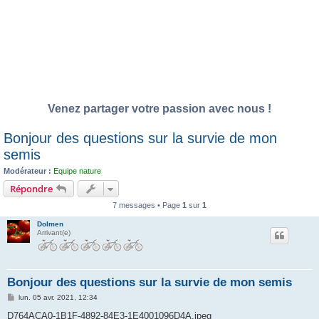
Venez partager votre passion avec nous !
Bonjour des questions sur la survie de mon
semis
Modérateur :
Equipe nature
Répondre
7 messages • Page
1
sur
1
Dolmen
Arrivant(e)
Bonjour des questions sur la survie de mon semis
M
lun. 05 avr. 2021, 12:34
e
s
D764ACA0-1B1F-4892-84E3-1E4001096D4A.jpeg