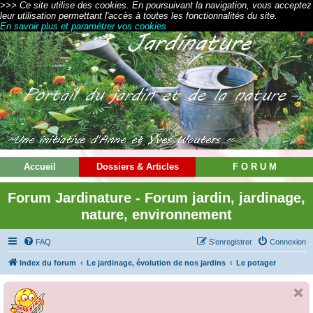
>>> Ce site utilise des cookies. En poursuivant la navigation, vous acceptez
leur utilisation permettant l'accès à toutes les fonctionnalités du site.
En savoir plus et paramétrer vos cookies
Accueil
Dossiers & Articles
F O R U M
Forum Jardinature - Forum jardin, jardinage,
nature, environnement
FAQ
S’enregistrer
Connexion
Index du forum
Le jardinage, évolution de nos jardins
Le potager