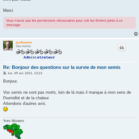
Merci
Vous n’avez pas les permissions nécessaires pour voir les fichiers joints à ce
message.
jardinature
Site Admin
Re: Bonjour des questions sur la survie de mon semis
M
lun. 05 avr. 2021, 13:21
e
s
Bonjour,
s
a
g
Vos semis ne sont pas morts, loin de là mais il manque à mon sens de
e
l'humidité et de la chaleur.
Attendons d'autres avis.
Yves Wouters