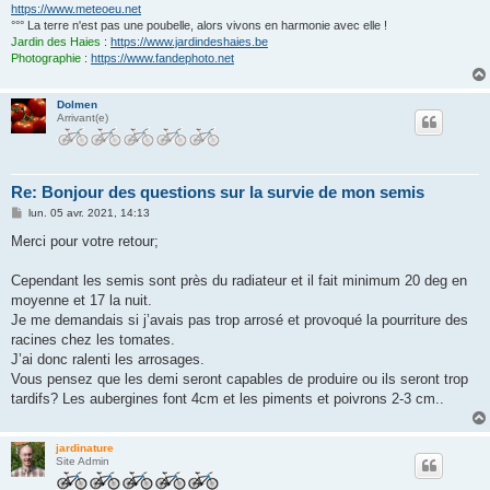
https://www.meteoeu.net
°°° La terre n'est pas une poubelle, alors vivons en harmonie avec elle !
Jardin des Haies
:
https://www.jardindeshaies.be
Photographie
:
https://www.fandephoto.net
Dolmen
Arrivant(e)
Re: Bonjour des questions sur la survie de mon semis
M
lun. 05 avr. 2021, 14:13
e
s
Merci pour votre retour;
s
a
g
Cependant les semis sont près du radiateur et il fait minimum 20 deg en
e
moyenne et 17 la nuit.
Je me demandais si j’avais pas trop arrosé et provoqué la pourriture des
racines chez les tomates.
J’ai donc ralenti les arrosages.
Vous pensez que les demi seront capables de produire ou ils seront trop
tardifs? Les aubergines font 4cm et les piments et poivrons 2-3 cm..
jardinature
Site Admin