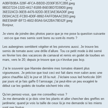
s
A0BFB0BA-328F-4FCA-BBDD-2D30F357C2B8.jpeg
a
g
9BD27224-132D-4417-81BB-B6E0BD7D39D0.jpeg
e
36ED24CD-36EB-4476-92DD-3EE3AE36AD0F.jpeg
D03ACACE-FCB0-4D0F-8892-FAFFD8AACD03.jpeg
86EE8A8F-BF72-4602-B0A6-5A22BA78E62F.jpeg
Bonjour,
Je viens de joindre des photos parce que je me pose la question suivante
: est-ce que mes semis sont bons ou sont-ils morts ?
Les aubergines semblent végéter et les poivrons aussi. Je trouve les
semis de tomate avec une drôle d’allure. Tou ce petit mode à été semé
en février lors des vacances de carnaval et remis en godet de tourbes en
mars, vers le 20; depuis je trouve que ça n’évolue pas bcp.
J’ai le souvenir que l4année dernière mes tomates étaient plus
vigoureuses. Je précise que tout ceci est fait dans mon salon avec une
pièce chauffée à21 le jour et 18 la nuit. J’éclaire sous led horticole 16H
par jours et je fais gaffe 0 l’arrosage; j’ai peut-être un peu exagéré le
début car les godets de tourbe sèchent très vite;
Qu’en pensez-vous, que me conseillez-vous ?
Je me demande si je dois virer les plants et aller chercher des greffes en
jardinerie; quand je vois la taille de ceux là je me demande si les miens
sont pas foutus