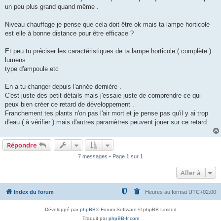
e
un peu plus grand quand même .
Niveau chauffage je pense que cela doit être ok mais ta lampe horticole
est elle à bonne distance pour être efficace ?
Et peu tu préciser les caractéristiques de ta lampe horticole ( complète )
lumens
type d'ampoule etc
En a tu changer depuis l'année dernière .
C'est juste des petit détails mais j'essaie juste de comprendre ce qui
peux bien créer ce retard de développement .
Franchement tes plants n'on pas l'air mort et je pense pas qu'il y ai trop
d'eau ( à vérifier ) mais d'autres paramètres peuvent jouer sur ce retard.
Répondre
7 messages • Page
1
sur
1
Aller à
Index du forum
Heures au format
UTC+02:00
Développé par
phpBB
® Forum Software © phpBB Limited
Traduit par
phpBB-fr.com