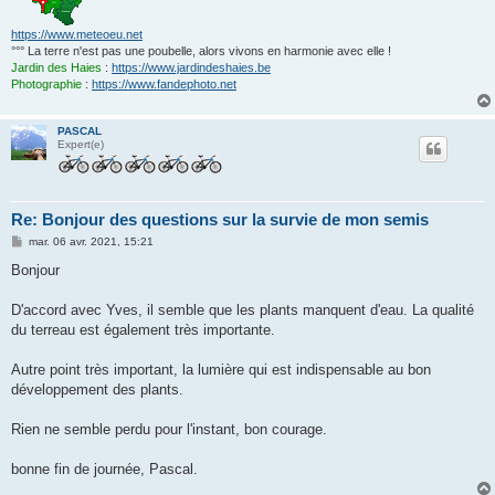
https://www.meteoeu.net
°°° La terre n'est pas une poubelle, alors vivons en harmonie avec elle !
Jardin des Haies
:
https://www.jardindeshaies.be
Photographie
:
https://www.fandephoto.net
PASCAL
Expert(e)
Re: Bonjour des questions sur la survie de mon semis
M
mar. 06 avr. 2021, 15:21
e
s
Bonjour
s
a
g
D'accord avec Yves, il semble que les plants manquent d'eau. La qualité
e
du terreau est également très importante.
Autre point très important, la lumière qui est indispensable au bon
développement des plants.
Rien ne semble perdu pour l'instant, bon courage.
bonne fin de journée, Pascal.