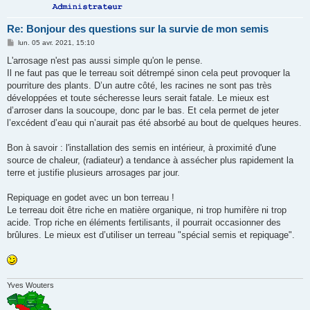
Re: Bonjour des questions sur la survie de mon semis
M
lun. 05 avr. 2021, 15:10
e
s
L'arrosage n'est pas aussi simple qu'on le pense.
s
Il ne faut pas que le terreau soit détrempé sinon cela peut provoquer la
a
g
pourriture des plants. D’un autre côté, les racines ne sont pas très
e
développées et toute sécheresse leurs serait fatale. Le mieux est
d’arroser dans la soucoupe, donc par le bas. Et cela permet de jeter
l’excédent d’eau qui n’aurait pas été absorbé au bout de quelques heures.
Bon à savoir : l'installation des semis en intérieur, à proximité d'une
source de chaleur, (radiateur) a tendance à assécher plus rapidement la
terre et justifie plusieurs arrosages par jour.
Repiquage en godet avec un bon terreau !
Le terreau doit être riche en matière organique, ni trop humifère ni trop
acide. Trop riche en éléments fertilisants, il pourrait occasionner des
brûlures. Le mieux est d’utiliser un terreau "spécial semis et repiquage".
Yves Wouters