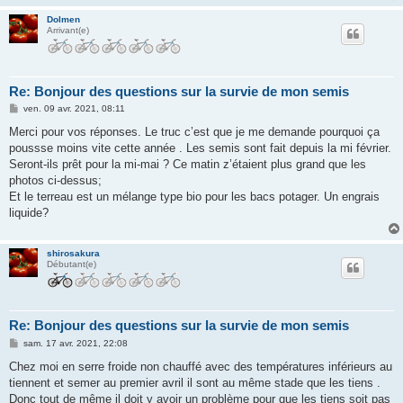
Dolmen
Arrivant(e)
Re: Bonjour des questions sur la survie de mon semis
M
ven. 09 avr. 2021, 08:11
e
s
Merci pour vos réponses. Le truc c’est que je me demande pourquoi ça
s
poussse moins vite cette année . Les semis sont fait depuis la mi février.
a
g
Seront-ils prêt pour la mi-mai ? Ce matin z’étaient plus grand que les
e
photos ci-dessus;
Et le terreau est un mélange type bio pour les bacs potager. Un engrais
liquide?
shirosakura
Débutant(e)
Re: Bonjour des questions sur la survie de mon semis
M
sam. 17 avr. 2021, 22:08
e
s
Chez moi en serre froide non chauffé avec des températures inférieurs au
s
tiennent et semer au premier avril il sont au même stade que les tiens .
a
g
Donc tout de même il doit y avoir un problème pour que les tiens soit pas