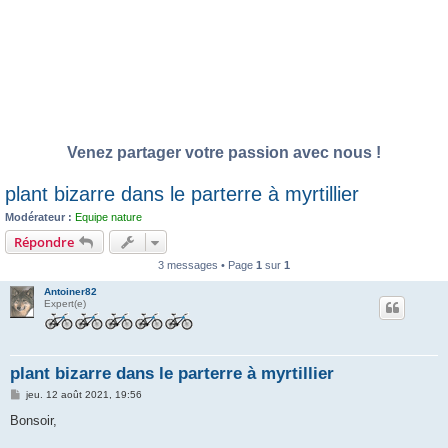
Venez partager votre passion avec nous !
plant bizarre dans le parterre à myrtillier
Modérateur :
Equipe nature
Répondre
3 messages • Page
1
sur
1
Antoiner82
Expert(e)
plant bizarre dans le parterre à myrtillier
M
jeu. 12 août 2021, 19:56
e
s
Bonsoir,
s
a