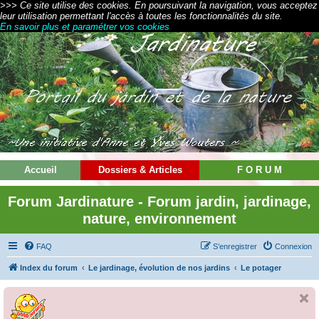
>>> Ce site utilise des cookies. En poursuivant la navigation, vous acceptez
leur utilisation permettant l'accès à toutes les fonctionnalités du site.
En savoir plus et paramétrer vos cookies
Accueil
Dossiers & Articles
F O R U M
Forum Jardinature - Forum jardin, jardinage,
nature, environnement
FAQ
S’enregistrer
Connexion
Index du forum
Le jardinage, évolution de nos jardins
Le potager