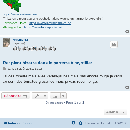
https://www.meteoeu.net
°°° La terre n'est pas une poubelle, alors vivons en harmonie avec elle !
Jardin des Haies
:
https://www.jardindeshaies.be
Photographie
:
https://www.fandephoto.net
Antoiner82
Expert(e)
Re: plant bizarre dans le parterre à myrtillier
M
sam. 28 août 2021, 15:18
e
s
j'ai des tomate mais elles vertes-jaunes mais pas encore rouge je crois
s
ce sont des tomates-groseilles mais je vais revérifier ça.
a
g
e
Répondre
3 messages • Page
1
sur
1
Aller à
Index du forum
Heures au format
UTC+02:00