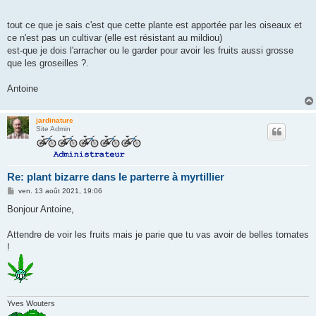
tout ce que je sais c'est que cette plante est apportée par les oiseaux et
ce n'est pas un cultivar (elle est résistant au mildiou)
est-que je dois l'arracher ou le garder pour avoir les fruits aussi grosse
que les groseilles ?.
Antoine
jardinature
Site Admin
Re: plant bizarre dans le parterre à myrtillier
M
ven. 13 août 2021, 19:06
e
s
Bonjour Antoine,
s
a
g
Attendre de voir les fruits mais je parie que tu vas avoir de belles tomates
e
!
Yves Wouters