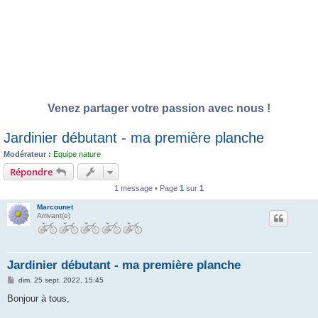
Venez partager votre passion avec nous !
Jardinier débutant - ma première planche
Modérateur :
Equipe nature
Répondre
1 message • Page
1
sur
1
Marcounet
Arrivant(e)
Jardinier débutant - ma première planche
M
dim. 25 sept. 2022, 15:45
e
s
Bonjour à tous,
s
a