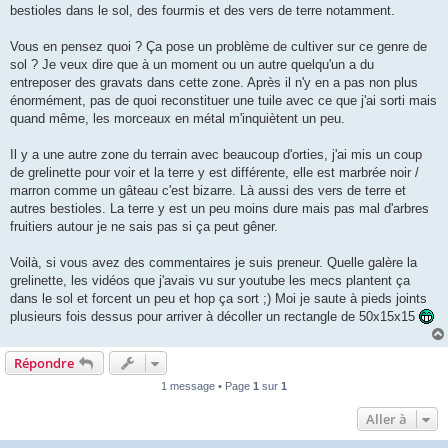
bestioles dans le sol, des fourmis et des vers de terre notamment.
Vous en pensez quoi ? Ça pose un problème de cultiver sur ce genre de
sol ? Je veux dire que à un moment ou un autre quelqu'un a du
entreposer des gravats dans cette zone. Après il n'y en a pas non plus
énormément, pas de quoi reconstituer une tuile avec ce que j'ai sorti mais
quand même, les morceaux en métal m'inquiètent un peu.
Il y a une autre zone du terrain avec beaucoup d'orties, j'ai mis un coup
de grelinette pour voir et la terre y est différente, elle est marbrée noir /
marron comme un gâteau c'est bizarre. Là aussi des vers de terre et
autres bestioles. La terre y est un peu moins dure mais pas mal d'arbres
fruitiers autour je ne sais pas si ça peut gêner.
Voilà, si vous avez des commentaires je suis preneur. Quelle galère la
grelinette, les vidéos que j'avais vu sur youtube les mecs plantent ça
dans le sol et forcent un peu et hop ça sort ;) Moi je saute à pieds joints
plusieurs fois dessus pour arriver à décoller un rectangle de 50x15x15
Répondre
1 message • Page
1
sur
1
Aller à