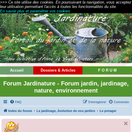
>>> Ce site utilise des cookies. En poursuivant la navigation, vous acceptez
leur utilisation permettant l'accès à toutes les fonctionnalités du site.
En savoir plus et paramétrer vos cookies
Accueil
Dossiers & Articles
F O R U M
Forum Jardinature - Forum jardin, jardinage,
nature, environnement
FAQ
S’enregistrer
Connexion
Index du forum
Le jardinage, évolution de nos jardins
Le potager