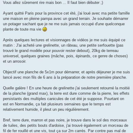
g
Vous allez sûrement rire mais bon ... Il faut bien débuter ;)
e
Ayant quitté Paris pour la province cet été, j'ai loué avec ma petite famille
une maison en pleine pampa avec un grand terrain. Je souhaite démarrer
un potager sachant que je ne me suis jamais occupé d'une quelconque
plante de toute ma vie
Après quelques lectures et visionnages de vidéos je me suis équipé ce
matin : J'ai acheté une grelinette, un râteau, une petite serfouette (pas
trouvé le grand modèle pour pouvoir rester debout), 20kg de terreau
universel, quelques graines (mâche, pois, épinards, ce genre de choses)
et un arrosoir.
Objectif une planche de 5x1m pour démarrer, et après déjeuner je me suis
lancé avec mon fils de 6 ans à la préparation de notre première planche.
Quelle galère ! En une heure de grelinette j'ai seulement retourné la moitié
de la planche (grand max), la terre est dure comme de la pierre, les effets
persistants des multiples canicules de cet été je suppose. Pourtant on
est en Normandie, ça fait plusieurs semaines que le temps est
relativement humide, il pleut un peu régulièrement.
Bref, terre dure, marron et pas noire, je trouve dans le sol des morceaux
de tuiles, des petits bouts d'ardoise, j'ai trouvé également un morceau de
fil de fer rouillé et une vis, tout ça sur 2m carrés. Par contre pas mal de