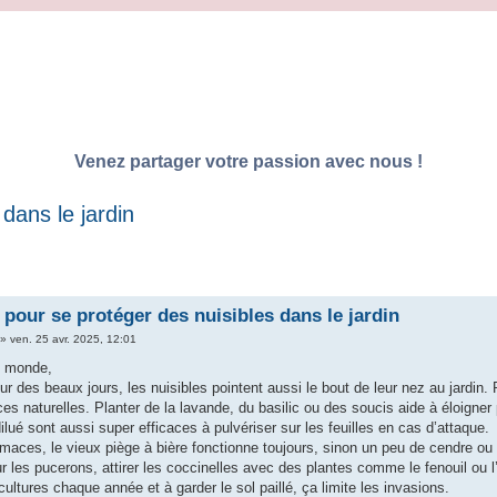
Venez partager votre passion avec nous !
dans le jardin
 pour se protéger des nuisibles dans le jardin
»
ven. 25 avr. 2025, 12:01
e monde,
ur des beaux jours, les nuisibles pointent aussi le bout de leur nez au jardin. 
ces naturelles. Planter de la lavande, du basilic ou des soucis aide à éloigner
ilué sont aussi super efficaces à pulvériser sur les feuilles en cas d’attaque.
imaces, le vieux piège à bière fonctionne toujours, sinon un peu de cendre ou
our les pucerons, attirer les coccinelles avec des plantes comme le fenouil ou l
 cultures chaque année et à garder le sol paillé, ça limite les invasions.