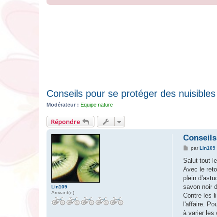
Conseils pour se protéger des nuisibles 
Modérateur :
Equipe nature
Répondre
Conseils
M
par
Lin109
e
s
Salut tout l
s
Avec le reto
a
g
plein d’astu
e
savon noir d
Lin109
Arrivant(e)
Contre les l
l'affaire. P
à varier les