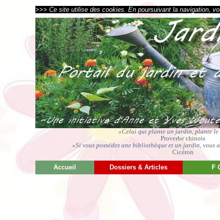
>>> Ce site utilise des cookies. En poursuivant la navigation, vou
«Celui qui plante un jardin, plante l
Proverbe chinois
«Si vous possédez une bibliothèque et un jardin, vous av
Cicéron
Accueil
Dossiers & Articles
F 