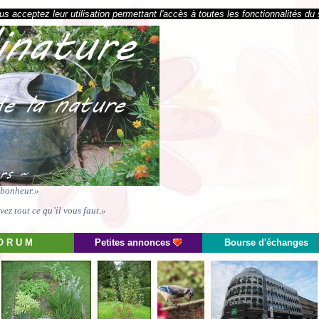
s acceptez leur utilisation permettant l'accès à toutes les fonctionnalités du 
e bonheur.»
ez tout ce qu’il vous faut.»
O R U M
Petites annonces
Bourse d'échanges