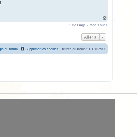
!
H
a
1 message • Page
1
sur
1
u
t
Aller à
ipe du forum
Supprimer les cookies
Heures au format
UTC+02:00