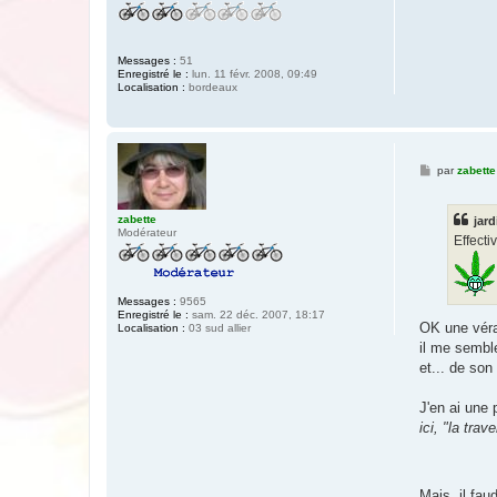
Messages :
51
Enregistré le :
lun. 11 févr. 2008, 09:49
Localisation :
bordeaux
M
par
zabette
e
s
s
zabette
jard
a
Modérateur
g
Effecti
e
Messages :
9565
Enregistré le :
sam. 22 déc. 2007, 18:17
OK une véran
Localisation :
03 sud allier
il me semble
et... de son
J'en ai une 
ici, "la tra
Mais, il fau