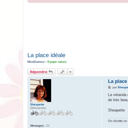
La place idéale
Modérateur :
Equipe nature
Répondre
La place
M
par
Sheape
e
s
La véranda 
s
de très beau
a
g
Sheapette
e
Débutant(e)
Sheapette
On récolte ce 
Messages :
22