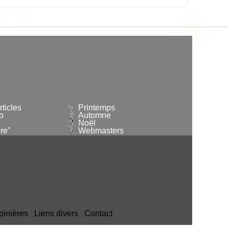
ticles
Printemps
o
Automne
Noël
re"
Webmasters
pinières
Liens divers
Contact