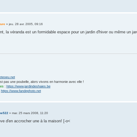
ture
»
jeu. 28 avr. 2005, 09:16
t, la véranda est un formidable espace pour un jardin d'hiver ou même un jard
eteoeu.net
'est pas une poubelle, alors vivons en harmonie avec elle !
ies
:
https://www.jardindeshaies.be
:
https://www.fandephoto.net
ne522
»
mar. 25 mars 2008, 11:20
êve d'en accrocher une à la maison! [-o<