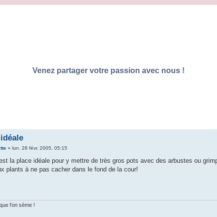
Venez partager votre passion avec nous !
 idéale
tte
»
lun. 28 févr. 2005, 05:15
est la place idéale pour y mettre de très gros pots avec des arbustes ou gri
x plants à ne pas cacher dans le fond de la cour!
que l'on sème !