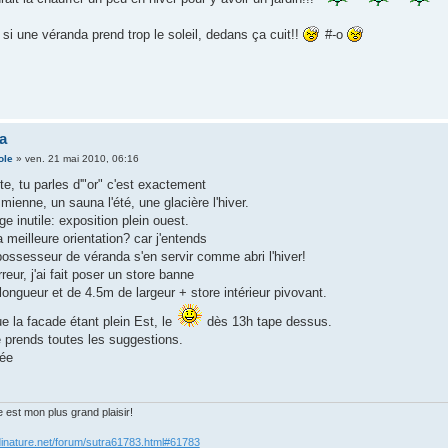
, si une véranda prend trop le soleil, dedans ça cuit!!
#-o
a
ole
»
ven. 21 mai 2010, 06:16
e, tu parles d'"or" c'est exactement
 mienne, un sauna l'été, une glacière l'hiver.
ge inutile: exposition plein ouest.
a meilleure orientation? car j'entends
ossesseur de véranda s'en servir comme abri l'hiver!
reur, j'ai fait poser un store banne
 longueur et de 4.5m de largeur + store intérieur pivovant.
que la facade étant plein Est, le
dès 13h tape dessus.
e prends toutes les suggestions.
ée
e est mon plus grand plaisir!
dinature.net/forum/sutra61783.html#61783