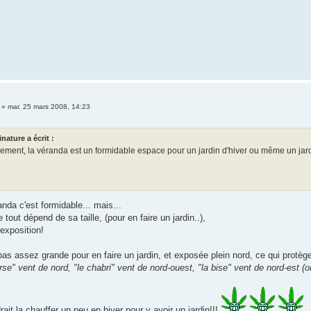
»
mar. 25 mars 2008, 14:23
inature a écrit :
vement, la véranda est un formidable espace pour un jardin d'hiver ou même un jard
da c'est formidable... mais...
 tout dépend de sa taille, (pour en faire un jardin..),
 exposition!
pas assez grande pour en faire un jardin, et exposée plein nord, ce qui protège
verse" vent de nord, "le chabri" vent de nord-ouest, "la bise" vent de nord-est (
drait la chauffer un peu en hiver pour y avoir un jardin!!!