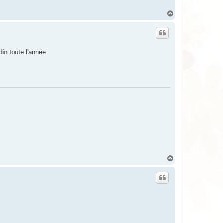
H
a
u
t
in toute l'année.
H
a
u
t