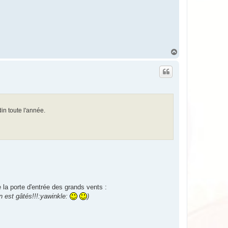
H
a
u
t
in toute l'année.
 la porte d'entrée des grands vents :
on est gâtés!!!:yawinkle:
)