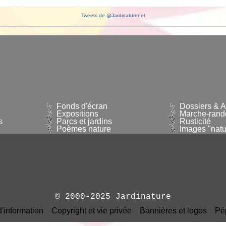
Tweets de @Jardinaturenet
Fonds d'écran
Dossiers & Ar
Expositions
Marche-rand
s
Parcs et jardins
Rusticité
Poèmes nature
Images "natu
© 2000-2025 Jardinature
d'information
Copyright et vie privée
Bannières et logos
Pé