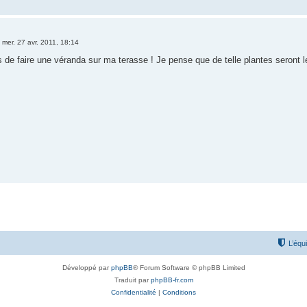
»
mer. 27 avr. 2011, 18:14
 de faire une véranda sur ma terasse ! Je pense que de telle plantes seront
L’équ
Développé par
phpBB
® Forum Software © phpBB Limited
Traduit par
phpBB-fr.com
Confidentialité
|
Conditions