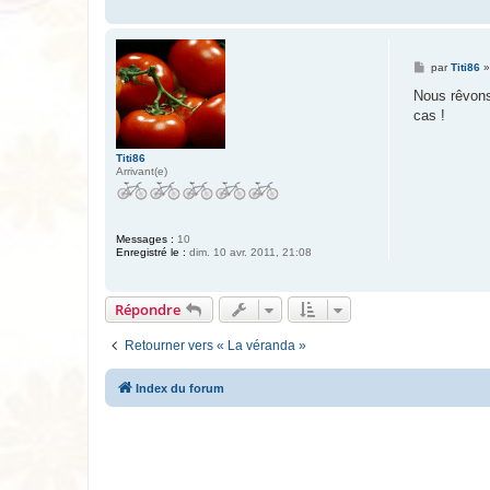
M
par
Titi86
e
s
Nous rêvons
s
cas !
a
g
e
Titi86
Arrivant(e)
Messages :
10
Enregistré le :
dim. 10 avr. 2011, 21:08
Répondre
Retourner vers « La véranda »
Index du forum