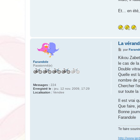
Et... en été
La vérand
M
par
Farand
e
s
Kikou Zabett
s
Farandole
le cas de la
a
Passionné(e)
g
Double vitra
e
Quelle est l
nombre de p
Messages :
224
Chercher l'er
Enregistré le :
jeu. 12 nov. 2009, 17:29
sur toute la
Localisation :
Vendee
Il est vrai 
Que faire, j
Bonne journ
Farandole
Te faire sourir
http://www.jar