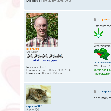
Enregistré le :
dim. 27 févr. 2005, 00:06
M
par
jardina
e
s
Effectivemen
s
a
g
e
Yves Wouters
jardinature
Site Admin
https://www.m
°°° La terre n
Messages :
6578
Jardin des Ha
Enregistré le :
ven. 18 févr. 2005, 11:47
Localisation :
Hainaut - Belgique
Photographie
M
par
capuci
e
s
c'est mon r
s
a
capucine522
g
Apprenti(e)
e