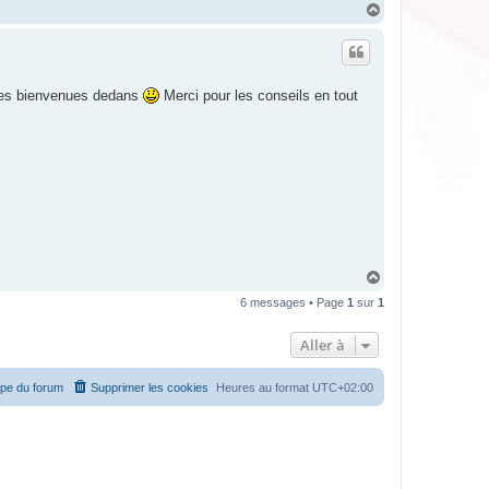
H
a
u
t
 les bienvenues dedans
Merci pour les conseils en tout
H
a
6 messages • Page
1
sur
1
u
t
Aller à
ipe du forum
Supprimer les cookies
Heures au format
UTC+02:00