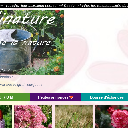
s acceptez leur utilisation permettant l'accès à toutes les fonctionnalités du 
e bonheur.»
ez tout ce qu’il vous faut.»
O R U M
Petites annonces
Bourse d'échanges