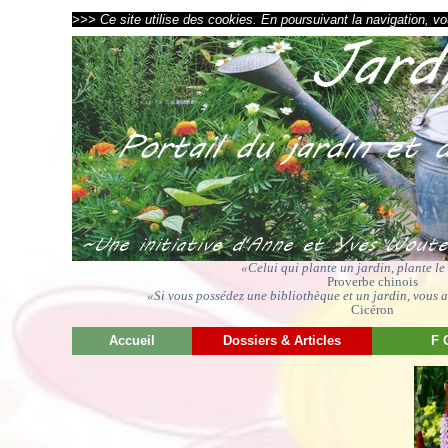
>>> Ce site utilise des cookies. En poursuivant la navigation, vou
«Celui qui plante un jardin, plante l
Proverbe chinois
«Si vous possédez une bibliothèque et un jardin, vous av
Cicéron
Accueil
Dossiers & Articles
F 