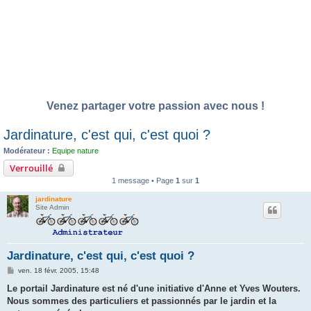
Venez partager votre passion avec nous !
Jardinature, c'est qui, c'est quoi ?
Modérateur :
Equipe nature
Verrouillé
1 message • Page
1
sur
1
jardinature
Site Admin
Jardinature, c'est qui, c'est quoi ?
M
ven. 18 févr. 2005, 15:48
e
s
Le portail Jardinature est né d'une initiative d'Anne et Yves Wouters.
s
Nous sommes des particuliers et passionnés par le jardin et la
a