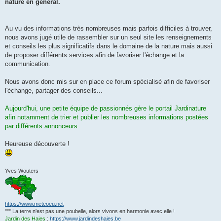
g
nature en général.
e
Au vu des informations très nombreuses mais parfois difficiles à trouver,
nous avons jugé utile de rassembler sur un seul site les renseignements
et conseils les plus significatifs dans le domaine de la nature mais aussi
de proposer différents services afin de favoriser l'échange et la
communication.
Nous avons donc mis sur en place ce forum spécialisé afin de favoriser
l'échange, partager des conseils...
Aujourd'hui, une petite équipe de passionnés gère le portail Jardinature
afin notamment de trier et publier les nombreuses informations postées
par différents annonceurs.
Heureuse découverte !
Yves Wouters
https://www.meteoeu.net
°°° La terre n'est pas une poubelle, alors vivons en harmonie avec elle !
Jardin des Haies
:
https://www.jardindeshaies.be