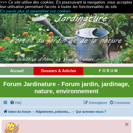
>>> Ce site utilise des cookies. En poursuivant la navigation, vous acceptez
leur utilisation permettant l'accès à toutes les fonctionnalités du site.
En savoir plus et paramétrer vos cookies
Accueil
Dossiers & Articles
F O R U M
Forum Jardinature - Forum jardin, jardinage,
nature, environnement
FAQ
S’enregistrer
Connexion
Index du forum
Règlements, présentations et modes d'emploi
Qui sommes-nous ?