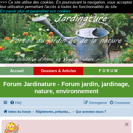
>>> Ce site utilise des cookies. En poursuivant la navigation, vous acceptez
leur utilisation permettant l'accès à toutes les fonctionnalités du site.
En savoir plus et paramétrer vos cookies
Accueil
Dossiers & Articles
F O R U M
Forum Jardinature - Forum jardin, jardinage,
nature, environnement
FAQ
S’enregistrer
Connexion
Index du forum
Règlements, présentations et modes d'emploi
Qui sommes-nous ?