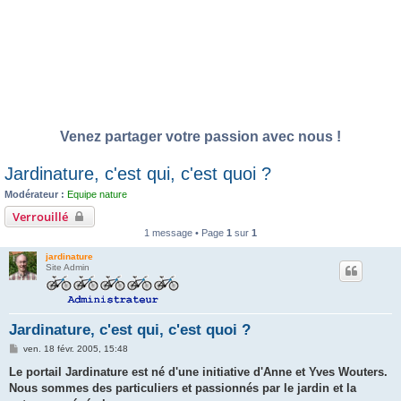
Venez partager votre passion avec nous !
Jardinature, c'est qui, c'est quoi ?
Modérateur :
Equipe nature
Verrouillé
1 message • Page
1
sur
1
jardinature
Site Admin
Jardinature, c'est qui, c'est quoi ?
M
ven. 18 févr. 2005, 15:48
e
s
Le portail Jardinature est né d'une initiative d'Anne et Yves Wouters.
s
Nous sommes des particuliers et passionnés par le jardin et la
a