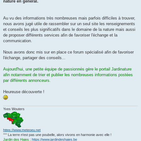
g
nature en général.
e
Au vu des informations très nombreuses mais parfois difficiles à trouver,
nous avons jugé utile de rassembler sur un seul site les renseignements
et conseils les plus significatifs dans le domaine de la nature mais aussi
de proposer différents services afin de favoriser l'échange et la
communication.
Nous avons donc mis sur en place ce forum spécialisé afin de favoriser
l'échange, partager des conseils...
Aujourd'hui, une petite équipe de passionnés gère le portail Jardinature
afin notamment de trier et publier les nombreuses informations postées
par différents annonceurs.
Heureuse découverte !
Yves Wouters
https://www.meteoeu.net
°°° La terre n'est pas une poubelle, alors vivons en harmonie avec elle !
Jardin des Haies
:
https://www.jardindeshaies.be