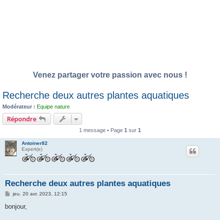
Venez partager votre passion avec nous !
Recherche deux autres plantes aquatiques
Modérateur :
Equipe nature
Répondre
1 message • Page
1
sur
1
Antoiner82
Expert(e)
Recherche deux autres plantes aquatiques
M
jeu. 20 avr. 2023, 12:15
e
s
bonjour,
s
a