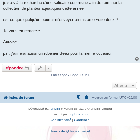
g
je suis à la recherche d'une salicaire commune afin de terminer la
e
collection de plantes aquatiques cette année
est-ce que quelqu'un pourrai m'envoyer un rhizome voire deux ?.
Je vous en remercie
Antoine
ps : j’aimerai aussi un rubanier d'eau pour la même occasion.
Répondre
1 message • Page
1
sur
1
Aller à
Index du forum
Heures au format
UTC+02:00
Développé par
phpBB
® Forum Software © phpBB Limited
Traduit par
phpBB-fr.com
Confidentialité
|
Conditions
Tweets de @Jardinaturenet