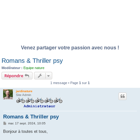
Venez partager votre passion avec nous !
Romans & Thriller psy
Modérateur :
Equipe nature
Répondre
1 message • Page
1
sur
1
jardinature
Site Admin
Romans & Thriller psy
M
mar. 17 sept. 2024, 10:05
e
s
Bonjour à toutes et tous,
s
a