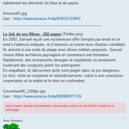
habilement les éléments du futur et du passé.
.
Amazon01.jpg
Lien :
https://www.amazon.fr/dp/B0D1X7ZMN7
_________________________________________________
Le Job de vos Rêves - 202 pages
(Thriller psy)
En 2050, Samuel reçoit une mystérieuse offre d'emploi par email et se
rend à l'adresse indiquée, où il traverse un tunnel avec d'autres candidats.
Ils arrivent à une sorte de péage avec divers métiers proposés. Samuel
choisit d'être architecte paysagiste et commence une formation.
Rapidement, des événements étranges et inquiétants se produisent,
soulevant des soupçons parmi les participants.
En enquêtant, ils découvrent qu'ils sont piégés dans un jeu dangereux.
Le récit, riche en suspense et rebondissements, mène à une conclusion
surprenante où la réalité et le rêve se confondent.
.
Couverture06_1200px.jpg
Lien :
https://www.amazon.fr/dp/B0DBRDTYX9
Vous n’avez pas les permissions nécessaires pour voir les fichiers joints à ce
message.
Yves Wouters