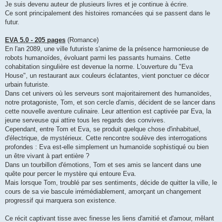
g
Je suis devenu auteur de plusieurs livres et je continue à écrire.
e
Ce sont principalement des histoires romancées qui se passent dans le
futur.
EVA 5.0 - 205 pages
(Romance)
En l'an 2089, une ville futuriste s'anime de la présence harmonieuse de
robots humanoïdes, évoluant parmi les passants humains. Cette
cohabitation singulière est devenue la norme. L'ouverture du "Eva
House", un restaurant aux couleurs éclatantes, vient ponctuer ce décor
urbain futuriste.
Dans cet univers où les serveurs sont majoritairement des humanoïdes,
notre protagoniste, Tom, et son cercle d'amis, décident de se lancer dans
cette nouvelle aventure culinaire. Leur attention est captivée par Eva, la
jeune serveuse qui attire tous les regards des convives.
Cependant, entre Tom et Eva, se produit quelque chose d'inhabituel,
d'électrique, de mystérieux. Cette rencontre soulève des interrogations
profondes : Eva est-elle simplement un humanoïde sophistiqué ou bien
un être vivant à part entière ?
Dans un tourbillon d'émotions, Tom et ses amis se lancent dans une
quête pour percer le mystère qui entoure Eva.
Mais lorsque Tom, troublé par ses sentiments, décide de quitter la ville, le
cours de sa vie bascule irrémédiablement, amorçant un changement
progressif qui marquera son existence.
Ce récit captivant tisse avec finesse les liens d'amitié et d'amour, mêlant