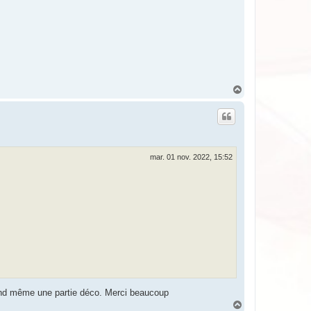
H
a
u
t
mar. 01 nov. 2022, 15:52
quand même une partie déco. Merci beaucoup
H