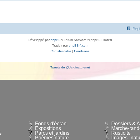
L’équ
Développé par
phpBB
® Forum Software © phpBB Limited
Traduit par
phpBB-fr.com
Confidentialité
|
Conditions
Tweets de @Jardinaturenet
Fonds d'écran
Dossiers & Ar
Expositions
Marche-rand
s
Parcs et jardins
Rusticité
Poèmes nature
Images "natu