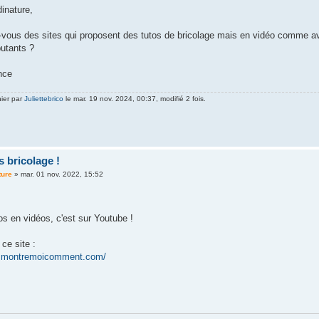
inature,
vous des sites qui proposent des tutos de bricolage mais en vidéo comme ave
butants ?
nce
nier par
Juliettebrico
le mar. 19 nov. 2024, 00:37, modifié 2 fois.
 bricolage !
ture
»
mar. 01 nov. 2022, 15:52
os en vidéos, c'est sur Youtube !
 ce site :
w.montremoicomment.com/