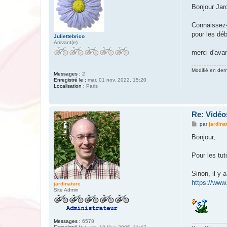
s
Bonjour Jard
s
a
g
Connaissez-
e
pour les dé
Juliettebrico
Arrivant(e)
merci d'ava
Modifié en der
Messages :
2
Enregistré le :
mar. 01 nov. 2022, 15:20
Localisation :
Paris
Re: Vidéos
M
par
jardina
e
s
Bonjour,
s
a
g
Pour les tut
e
Sinon, il y a
https://ww
jardinature
Site Admin
Messages :
6578