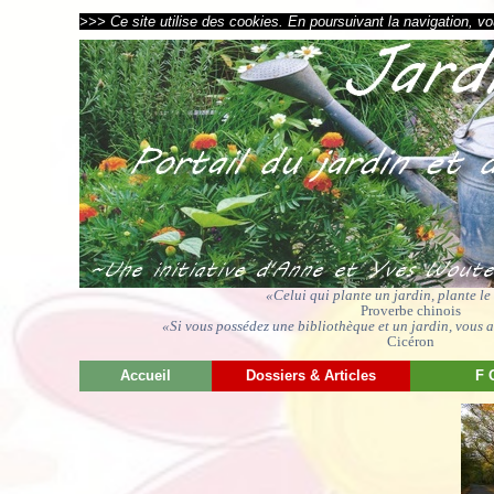
>>> Ce site utilise des cookies. En poursuivant la navigation, vou
«Celui qui plante un jardin, plante l
Proverbe chinois
«Si vous possédez une bibliothèque et un jardin, vous av
Cicéron
Accueil
Dossiers & Articles
F 