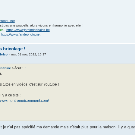
eteoeu.net
'est pas une poubelle, alors vivons en harmonie avec elle !
ies
:
https://www.jardindeshaies.be
:
https://www.fandephoto.net
 bricolage !
ebrico
»
mar. 01 nov. 2022, 16:37
inature
a écrit :
↑
r,
s tutos en vidéos, c'est sur Youtube !
l y a ce site :
//www.montremoicomment.com/
it je n'ai pas spécifié ma demande mais c'était plus pour la maison, il y a 