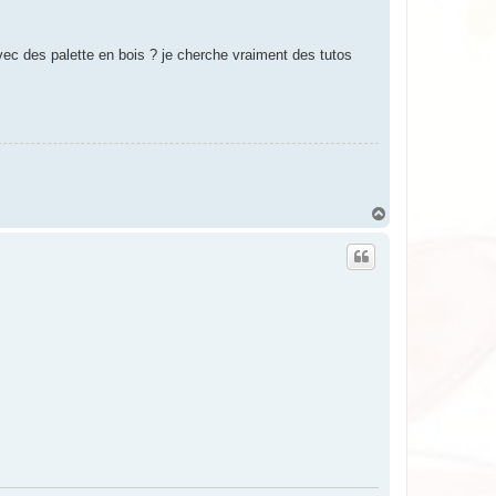
c des palette en bois ? je cherche vraiment des tutos
H
a
u
t