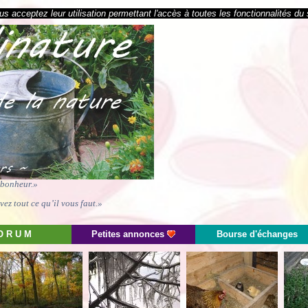
s acceptez leur utilisation permettant l'accès à toutes les fonctionnalités du 
e bonheur.»
ez tout ce qu’il vous faut.»
O R U M
Petites annonces
Bourse d'échanges