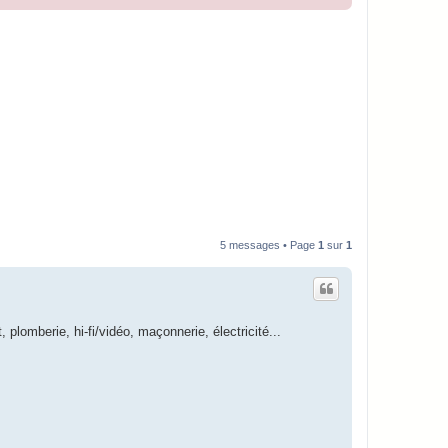
5 messages • Page
1
sur
1
plomberie, hi-fi/vidéo, maçonnerie, électricité...