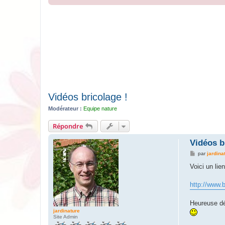
Vidéos bricolage !
Modérateur :
Equipe nature
Répondre
Vidéos b
M
par
jardina
e
s
Voici un lie
s
a
g
http://www.
e
Heureuse dé
jardinature
Site Admin