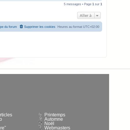
a
5 messages • Page
1
sur
1
u
t
Aller à
ipe du forum
Supprimer les cookies
Heures au format
UTC+02:00
ticles
Printemps
o
Automne
Noël
re"
Webmasters