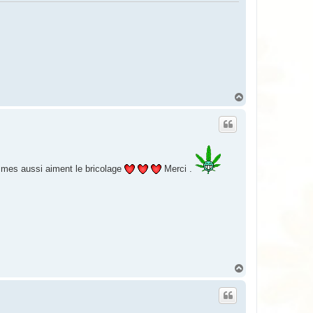
H
a
u
t
emmes aussi aiment le bricolage
Merci .
H
a
u
t