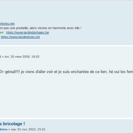
eteoeu.net
'est pas une poubelle, alors vivons en harmonie avec elle !
ies
:
https://www.jardindeshaies.be
:
https://www.fandephoto.net
1
»
lun. 20 mars 2006, 19:02
génial!!!! je viens d'aller voir et je suis enchantée de ce lien, hé oui les f
 bricolage !
ebrico
»
mar. 01 nov. 2022, 15:22