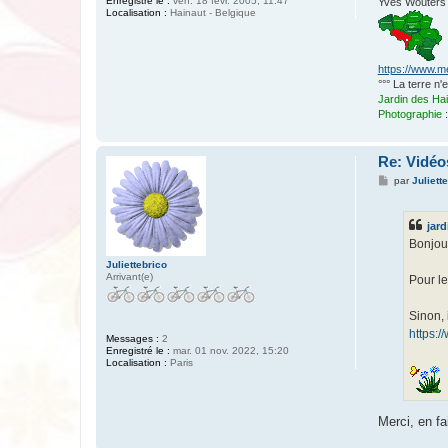
Enregistré le :
ven. 18 févr. 2005, 11:47
Yves Wouters
Localisation :
Hainaut - Belgique
https://www.m
°°° La terre n
Jardin des Ha
Photographie
Re: Vidéos
M
par
Juliett
e
s
s
jard
a
g
Bonjou
e
Juliettebrico
Arrivant(e)
Pour le
Sinon, i
https:
Messages :
2
Enregistré le :
mar. 01 nov. 2022, 15:20
Localisation :
Paris
Merci, en fa