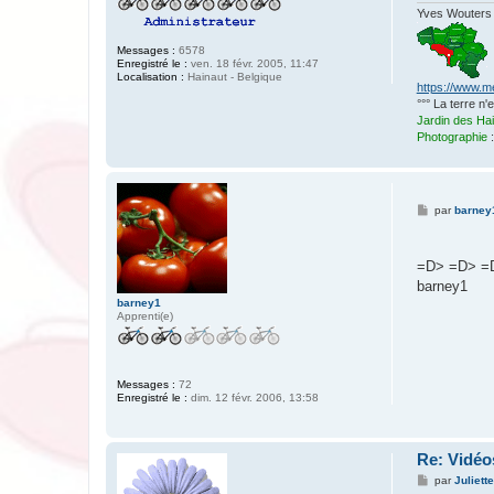
Yves Wouters
Messages :
6578
Enregistré le :
ven. 18 févr. 2005, 11:47
Localisation :
Hainaut - Belgique
https://www.m
°°° La terre n
Jardin des Ha
Photographie
M
par
barney
e
s
s
a
=D> =D> =D> 
g
barney1
e
barney1
Apprenti(e)
Messages :
72
Enregistré le :
dim. 12 févr. 2006, 13:58
Re: Vidéos
M
par
Juliett
e