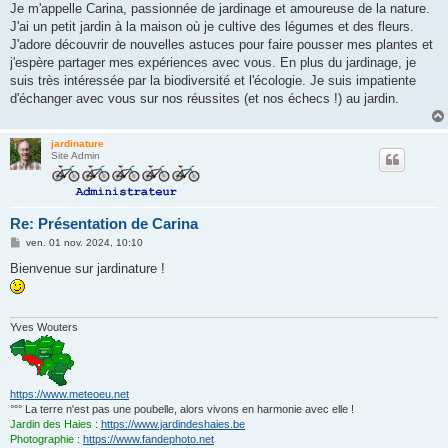
g
Je m'appelle Carina, passionnée de jardinage et amoureuse de la nature.
e
J'ai un petit jardin à la maison où je cultive des légumes et des fleurs.
J'adore découvrir de nouvelles astuces pour faire pousser mes plantes et
j'espère partager mes expériences avec vous. En plus du jardinage, je
suis très intéressée par la biodiversité et l'écologie. Je suis impatiente
d'échanger avec vous sur nos réussites (et nos échecs !) au jardin.
jardinature
Site Admin
Re: Présentation de Carina
M
ven. 01 nov. 2024, 10:10
e
s
Bienvenue sur jardinature !
s
a
g
e
Yves Wouters
https://www.meteoeu.net
°°° La terre n'est pas une poubelle, alors vivons en harmonie avec elle !
Jardin des Haies
:
https://www.jardindeshaies.be
Photographie
:
https://www.fandephoto.net