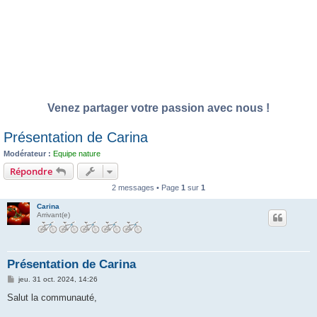
Venez partager votre passion avec nous !
Présentation de Carina
Modérateur :
Equipe nature
Répondre
2 messages • Page
1
sur
1
Carina
Arrivant(e)
Présentation de Carina
M
jeu. 31 oct. 2024, 14:26
e
s
Salut la communauté,
s
a