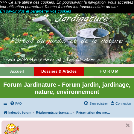
>>> Ce site utilise des cookies. En poursuivant la navigation, vous acceptez
leur utilisation permettant l'accès à toutes les fonctionnalités du site.
En savoir plus et paramétrer vos cookies
Accueil
Dossiers & Articles
F O R U M
Forum Jardinature - Forum jardin, jardinage,
nature, environnement
FAQ
S’enregistrer
Connexion
Index du forum
Règlements, présentations et modes d'emploi
Présentation des membres