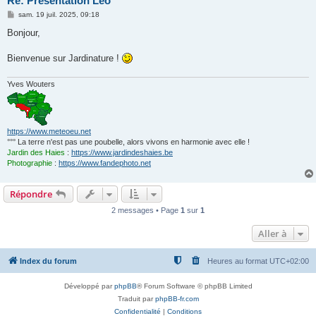
Re: Présentation Léo
M
sam. 19 juil. 2025, 09:18
e
s
Bonjour,
s
a
g
Bienvenue sur Jardinature !
e
Yves Wouters
https://www.meteoeu.net
°°° La terre n'est pas une poubelle, alors vivons en harmonie avec elle !
Jardin des Haies
:
https://www.jardindeshaies.be
Photographie
:
https://www.fandephoto.net
Répondre
2 messages • Page
1
sur
1
Aller à
Index du forum
Heures au format
UTC+02:00
Développé par
phpBB
® Forum Software © phpBB Limited
Traduit par
phpBB-fr.com
Confidentialité
|
Conditions