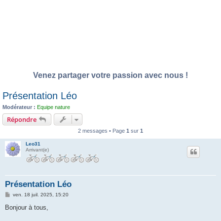
Venez partager votre passion avec nous !
Présentation Léo
Modérateur :
Equipe nature
Répondre
2 messages • Page
1
sur
1
Leo31
Arrivant(e)
Présentation Léo
M
ven. 18 juil. 2025, 15:20
e
s
Bonjour à tous,
s
a