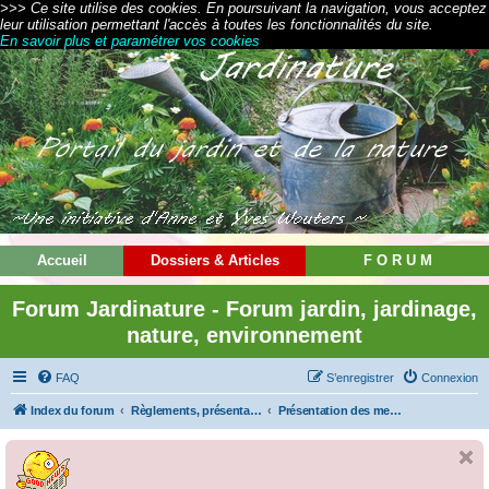
>>> Ce site utilise des cookies. En poursuivant la navigation, vous acceptez
leur utilisation permettant l'accès à toutes les fonctionnalités du site.
En savoir plus et paramétrer vos cookies
Accueil
Dossiers & Articles
F O R U M
Forum Jardinature - Forum jardin, jardinage,
nature, environnement
FAQ
S’enregistrer
Connexion
Index du forum
Règlements, présentations et modes d'emploi
Présentation des membres