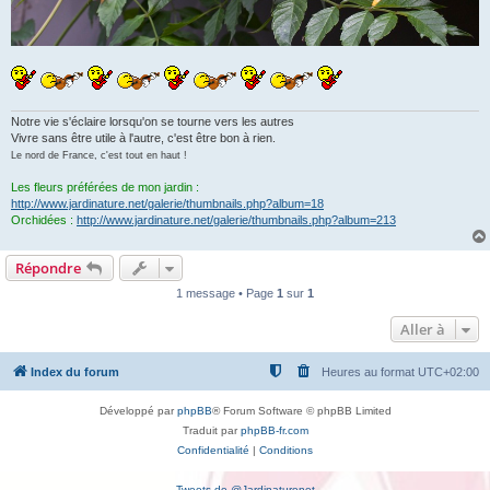
Notre vie s'éclaire lorsqu'on se tourne vers les autres
Vivre sans être utile à l'autre, c'est être bon à rien.
Le nord de France, c'est tout en haut !
Les fleurs préférées de mon jardin :
http://www.jardinature.net/galerie/thumbnails.php?album=18
Orchidées :
http://www.jardinature.net/galerie/thumbnails.php?album=213
Répondre
1 message • Page
1
sur
1
Aller à
Index du forum
Heures au format
UTC+02:00
Développé par
phpBB
® Forum Software © phpBB Limited
Traduit par
phpBB-fr.com
Confidentialité
|
Conditions
Tweets de @Jardinaturenet