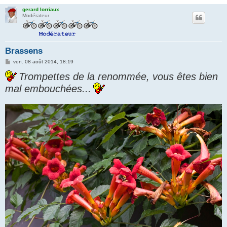
gerard lorriaux
Modérateur
Brassens
M
ven. 08 août 2014, 18:19
e
s
Trompettes de la renommée, vous êtes bien
s
a
mal embouchées...
g
e