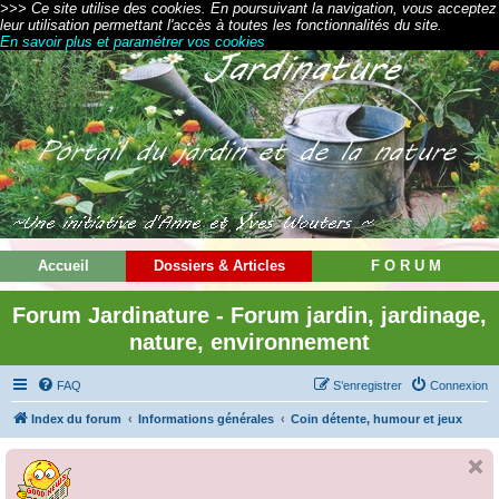
>>> Ce site utilise des cookies. En poursuivant la navigation, vous acceptez
leur utilisation permettant l'accès à toutes les fonctionnalités du site.
En savoir plus et paramétrer vos cookies
Accueil
Dossiers & Articles
F O R U M
Forum Jardinature - Forum jardin, jardinage,
nature, environnement
FAQ
S’enregistrer
Connexion
Index du forum
Informations générales
Coin détente, humour et jeux