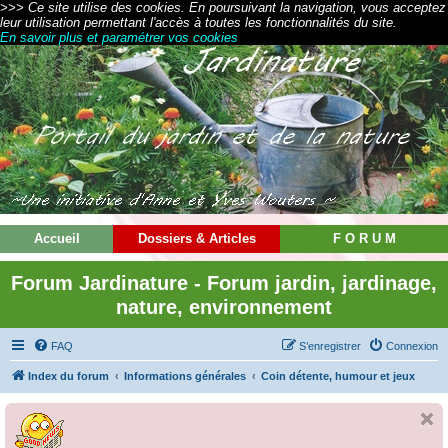
>>> Ce site utilise des cookies. En poursuivant la navigation, vous acceptez
leur utilisation permettant l'accès à toutes les fonctionnalités du site.
En savoir plus et paramétrer vos cookies
Accueil
Dossiers & Articles
F O R U M
Forum Jardinature - Forum jardin, jardinage,
nature, environnement
FAQ
S’enregistrer
Connexion
Index du forum
Informations générales
Coin détente, humour et jeux