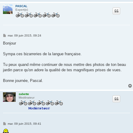
PASCAL
Expert(e)
M
mar. 09 juin 2015, 09:24
e
s
Bonjour
s
a
g
Sympa ces bizarreries de la langue française.
e
Tu peux quand même continuer de nous mettre des photos de ton beau
jardin parce qu'on adore la qualité de tes magnifiques prises de vues.
Bonne journée, Pascal.
zabette
Modérateur
M
mar. 09 juin 2015, 09:41
e
s