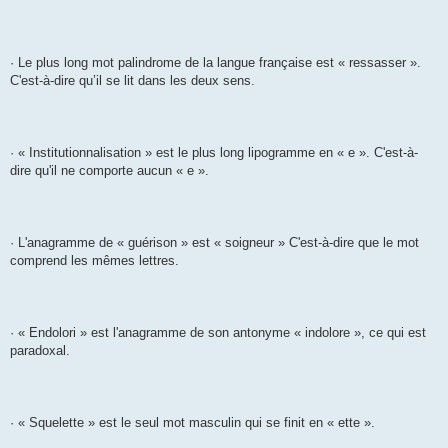
g
e
· Le plus long mot palindrome de la langue française est « ressasser ».
C'est-à-dire qu’il se lit dans les deux sens.
· « Institutionnalisation » est le plus long lipogramme en « e ». C'est-à-
dire qu'il ne comporte aucun « e ».
· L'anagramme de « guérison » est « soigneur » C'est-à-dire que le mot
comprend les mêmes lettres.
· « Endolori » est l'anagramme de son antonyme « indolore », ce qui est
paradoxal.
· « Squelette » est le seul mot masculin qui se finit en « ette ».