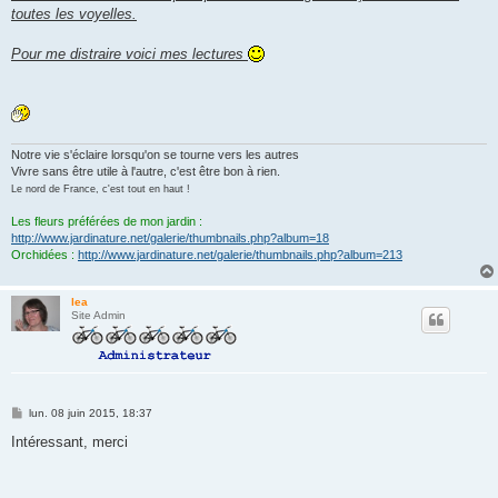
toutes les voyelles.
Pour me distraire voici mes lectures
Notre vie s'éclaire lorsqu'on se tourne vers les autres
Vivre sans être utile à l'autre, c'est être bon à rien.
Le nord de France, c'est tout en haut !
Les fleurs préférées de mon jardin :
http://www.jardinature.net/galerie/thumbnails.php?album=18
Orchidées :
http://www.jardinature.net/galerie/thumbnails.php?album=213
lea
Site Admin
M
lun. 08 juin 2015, 18:37
e
s
Intéressant, merci
s
a
g
e