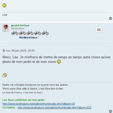
Léa
gerard lorriaux
Modérateur
M
lun. 08 juin 2015, 18:55
e
s
Merci, Léa. Je m'efforce de mettre de temps en temps autre chose qu'une
s
photo de mon jardin et de mes roses
a
g
e
Notre vie s'éclaire lorsqu'on se tourne vers les autres
Vivre sans être utile à l'autre, c'est être bon à rien.
Le nord de France, c'est tout en haut !
Les fleurs préférées de mon jardin :
http://www.jardinature.net/galerie/thumbnails.php?album=18
Orchidées :
http://www.jardinature.net/galerie/thumbnails.php?album=213