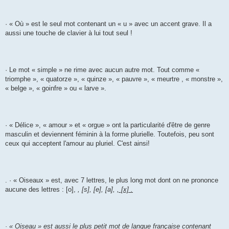
· « Où » est le seul mot contenant un « u » avec un accent grave. Il a
aussi une touche de clavier à lui tout seul !
· Le mot « simple » ne rime avec aucun autre mot. Tout comme «
triomphe », « quatorze », « quinze », « pauvre », « meurtre , « monstre »,
« belge », « goinfre » ou « larve ».
· « Délice », « amour » et « orgue » ont la particularité d'être de genre
masculin et deviennent féminin à la forme plurielle. Toutefois, peu sont
ceux qui acceptent l'amour au pluriel. C'est ainsi!
. · « Oiseaux » est, avec 7 lettres, le plus long mot dont on ne prononce
aucune des lettres : [o],
, [s], [e], [a],
, [x] .
· « Oiseau » est aussi le plus petit mot de langue française contenant