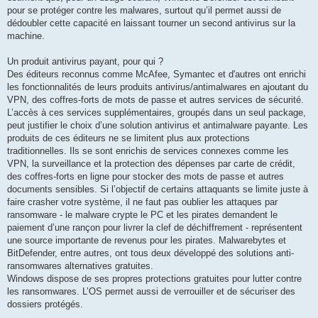
pour se protéger contre les malwares, surtout qu’il permet aussi de
dédoubler cette capacité en laissant tourner un second antivirus sur la
machine.
Un produit antivirus payant, pour qui ?
Des éditeurs reconnus comme McAfee, Symantec et d'autres ont enrichi
les fonctionnalités de leurs produits antivirus/antimalwares en ajoutant du
VPN, des coffres-forts de mots de passe et autres services de sécurité.
L’accès à ces services supplémentaires, groupés dans un seul package,
peut justifier le choix d’une solution antivirus et antimalware payante. Les
produits de ces éditeurs ne se limitent plus aux protections
traditionnelles. Ils se sont enrichis de services connexes comme les
VPN, la surveillance et la protection des dépenses par carte de crédit,
des coffres-forts en ligne pour stocker des mots de passe et autres
documents sensibles. Si l’objectif de certains attaquants se limite juste à
faire crasher votre système, il ne faut pas oublier les attaques par
ransomware - le malware crypte le PC et les pirates demandent le
paiement d’une rançon pour livrer la clef de déchiffrement - représentent
une source importante de revenus pour les pirates. Malwarebytes et
BitDefender, entre autres, ont tous deux développé des solutions anti-
ransomwares alternatives gratuites.
Windows dispose de ses propres protections gratuites pour lutter contre
les ransomwares. L’OS permet aussi de verrouiller et de sécuriser des
dossiers protégés.