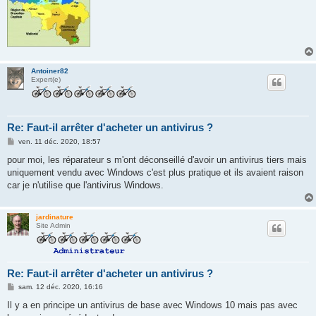
Antoiner82
Expert(e)
Re: Faut-il arrêter d'acheter un antivirus ?
M
ven. 11 déc. 2020, 18:57
e
s
pour moi, les réparateur s m'ont déconseillé d'avoir un antivirus tiers mais
s
uniquement vendu avec Windows c'est plus pratique et ils avaient raison
a
g
car je n'utilise que l'antivirus Windows.
e
jardinature
Site Admin
Re: Faut-il arrêter d'acheter un antivirus ?
M
sam. 12 déc. 2020, 16:16
e
s
Il y a en principe un antivirus de base avec Windows 10 mais pas avec
s