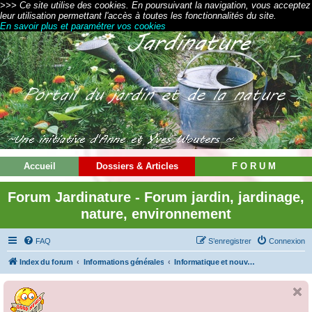
>>> Ce site utilise des cookies. En poursuivant la navigation, vous acceptez
leur utilisation permettant l'accès à toutes les fonctionnalités du site.
En savoir plus et paramétrer vos cookies
Accueil
Dossiers & Articles
F O R U M
Forum Jardinature - Forum jardin, jardinage,
nature, environnement
FAQ
S’enregistrer
Connexion
Index du forum
Informations générales
Informatique et nouvelles technologies