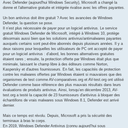
g
Avec Defender (aujourd'hui Windows Security), Microsoft a changé la
e
donne et l'alternative gratuite et intégrée rivalise avec les offres payantes.
Un bon antivirus doit être gratuit ? Avec les avancées de Windows
Defender, la question se pose.
Il n’est plus nécessaire de payer pour un logiciel antivirus. Le service
gratuit Windows Defender de Microsoft, intégré à Windows 10, protège
désormais aussi bien que les solutions antivirus/antimalwares payantes
auxquels certains sont peut-être abonnés depuis plusieurs années. Il y a
deux raisons pour lesquelles les utilisateurs de PC ont accepté de payer
pour un logiciel antivirus : d’abord, les bonnes alternatives gratuites
étaient rares ; ensuite, la protection offerte par Windows était plus que
minimale, laissant le champ libre à des éditeurs comme Norton,
Kaspersky et d'autres fournisseurs. En fait, les capacités de protection
contre les malwares offertes par Windows étaient si mauvaises que des
organismes de test comme AV-comparatives.org et AV-test.org ont utilisé
Defender comme base référence des plus mauvais résultats dans leurs
évaluations de produits antivirus. Ainsi, lorsqu’en décembre 2013, AV-
test.org a testé la capacité de 23 fournisseurs d'antivirus à bloquer des
échantillons de vrais malwares sous Windows 8.1, Defender est arrivé
dernier.
Mais ce temps est révolu. Depuis, Microsoft a pris la sécurité des
terminaux à bras le corps.
En 2019, Windows Defender Antivirus (connu aujourd’hui sous