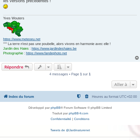
les versions précédentes !
a
g
e
Yves Wouters
https://www.meteoeu.net
°°° La terre n'est pas une poubelle, alors vivons en harmonie avec elle !
Jardin des Haies
:
https://www.jardindeshaies.be
Photographie
:
https://www.fandephoto.net
Répondre
4 messages • Page
1
sur
1
Aller à
Index du forum
Heures au format
UTC+02:00
Développé par
phpBB
® Forum Software © phpBB Limited
Traduit par
phpBB-fr.com
Confidentialité
|
Conditions
Tweets de @Jardinaturenet