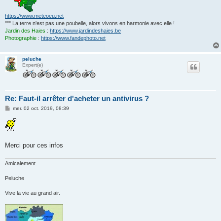
https://www.meteoeu.net
°°° La terre n'est pas une poubelle, alors vivons en harmonie avec elle !
Jardin des Haies
:
https://www.jardindeshaies.be
Photographie
:
https://www.fandephoto.net
peluche
Expert(e)
Re: Faut-il arrêter d'acheter un antivirus ?
M
mer. 02 oct. 2019, 08:39
e
s
s
a
g
e
Merci pour ces infos
Amicalement.
Peluche
Vive la vie au grand air.