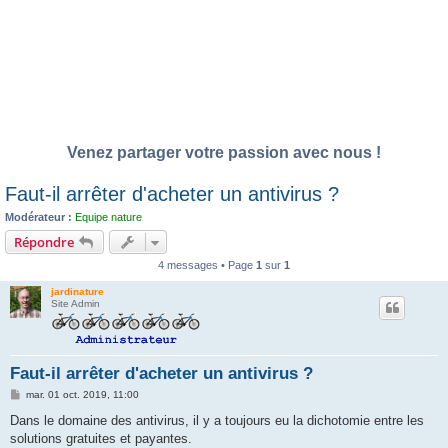
Venez partager votre passion avec nous !
Faut-il arrêter d'acheter un antivirus ?
Modérateur :
Equipe nature
Répondre
4 messages • Page
1
sur
1
jardinature
Site Admin
Faut-il arrêter d'acheter un antivirus ?
M
mar. 01 oct. 2019, 11:00
e
s
Dans le domaine des antivirus, il y a toujours eu la dichotomie entre les
s
solutions gratuites et payantes.
a