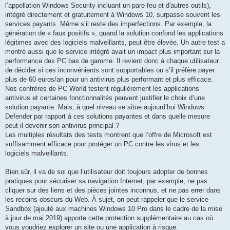
l’appellation Windows Security incluant un pare-feu et d'autres outils),
intégré directement et gratuitement à Windows 10, surpasse souvent les
services payants. Même s’il reste des imperfections. Par exemple, la
génération de « faux positifs », quand la solution confond les applications
légitimes avec des logiciels malveillants, peut être élevée. Un autre test a
montré aussi que le service intégré avait un impact plus important sur la
performance des PC bas de gamme. Il revient donc à chaque utilisateur
de décider si ces inconvénients sont supportables ou s’il préfère payer
plus de 60 euros/an pour un antivirus plus performant et plus efficace.
Nos confrères de PC World testent régulièrement les applications
antivirus et certaines fonctionnalités peuvent justifier le choix d’une
solution payante. Mais, à quel niveau se situe aujourd’hui Windows
Defender par rapport à ces solutions payantes et dans quelle mesure
peut-il devenir son antivirus principal ?
Les multiples résultats des tests montrent que l’offre de Microsoft est
suffisamment efficace pour protéger un PC contre les virus et les
logiciels malveillants.
Bien sûr, il va de soi que l’utilisateur doit toujours adopter de bonnes
pratiques pour sécuriser sa navigation Internet, par exemple, ne pas
cliquer sur des liens et des pièces jointes inconnus, et ne pas errer dans
les recoins obscurs du Web. À sujet, on peut rappeler que le service
Sandbox (ajouté aux machines Windows 10 Pro dans le cadre de la mise
à jour de mai 2019) apporte cette protection supplémentaire au cas où
vous voudriez explorer un site ou une application à risque.