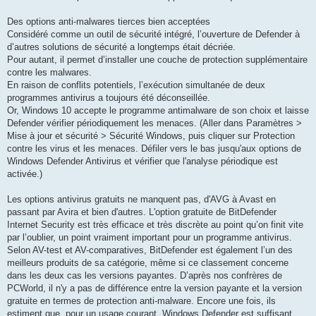
Des options anti-malwares tierces bien acceptées
Considéré comme un outil de sécurité intégré, l’ouverture de Defender à
d’autres solutions de sécurité a longtemps était décriée.
Pour autant, il permet d’installer une couche de protection supplémentaire
contre les malwares.
En raison de conflits potentiels, l’exécution simultanée de deux
programmes antivirus a toujours été déconseillée.
Or, Windows 10 accepte le programme antimalware de son choix et laisse
Defender vérifier périodiquement les menaces. (Aller dans Paramètres >
Mise à jour et sécurité > Sécurité Windows, puis cliquer sur Protection
contre les virus et les menaces. Défiler vers le bas jusqu'aux options de
Windows Defender Antivirus et vérifier que l'analyse périodique est
activée.)
Les options antivirus gratuits ne manquent pas, d'AVG à Avast en
passant par Avira et bien d'autres. L'option gratuite de BitDefender
Internet Security est très efficace et très discrète au point qu’on finit vite
par l’oublier, un point vraiment important pour un programme antivirus.
Selon AV-test et AV-comparatives, BitDefender est également l’un des
meilleurs produits de sa catégorie, même si ce classement concerne
dans les deux cas les versions payantes. D’après nos confrères de
PCWorld, il n'y a pas de différence entre la version payante et la version
gratuite en termes de protection anti-malware. Encore une fois, ils
estiment que, pour un usage courant, Windows Defender est suffisant