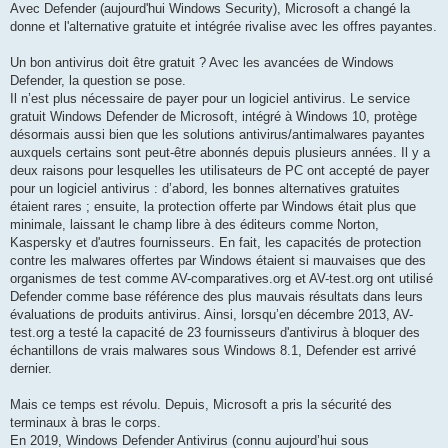
g
Avec Defender (aujourd'hui Windows Security), Microsoft a changé la
e
donne et l'alternative gratuite et intégrée rivalise avec les offres payantes.
Un bon antivirus doit être gratuit ? Avec les avancées de Windows
Defender, la question se pose.
Il n’est plus nécessaire de payer pour un logiciel antivirus. Le service
gratuit Windows Defender de Microsoft, intégré à Windows 10, protège
désormais aussi bien que les solutions antivirus/antimalwares payantes
auxquels certains sont peut-être abonnés depuis plusieurs années. Il y a
deux raisons pour lesquelles les utilisateurs de PC ont accepté de payer
pour un logiciel antivirus : d’abord, les bonnes alternatives gratuites
étaient rares ; ensuite, la protection offerte par Windows était plus que
minimale, laissant le champ libre à des éditeurs comme Norton,
Kaspersky et d'autres fournisseurs. En fait, les capacités de protection
contre les malwares offertes par Windows étaient si mauvaises que des
organismes de test comme AV-comparatives.org et AV-test.org ont utilisé
Defender comme base référence des plus mauvais résultats dans leurs
évaluations de produits antivirus. Ainsi, lorsqu’en décembre 2013, AV-
test.org a testé la capacité de 23 fournisseurs d'antivirus à bloquer des
échantillons de vrais malwares sous Windows 8.1, Defender est arrivé
dernier.
Mais ce temps est révolu. Depuis, Microsoft a pris la sécurité des
terminaux à bras le corps.
En 2019, Windows Defender Antivirus (connu aujourd’hui sous