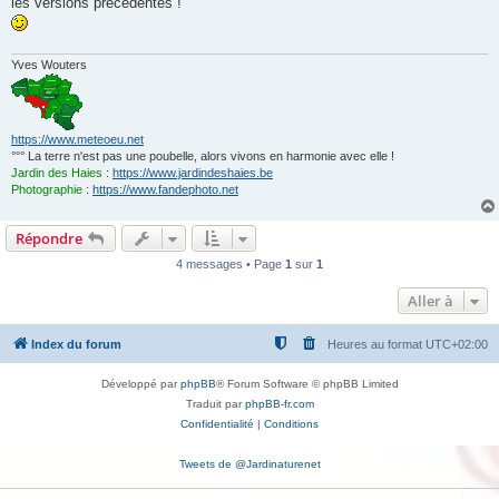
les versions précédentes !
a
g
e
Yves Wouters
https://www.meteoeu.net
°°° La terre n'est pas une poubelle, alors vivons en harmonie avec elle !
Jardin des Haies
:
https://www.jardindeshaies.be
Photographie
:
https://www.fandephoto.net
Répondre
4 messages • Page
1
sur
1
Aller à
Index du forum
Heures au format
UTC+02:00
Développé par
phpBB
® Forum Software © phpBB Limited
Traduit par
phpBB-fr.com
Confidentialité
|
Conditions
Tweets de @Jardinaturenet