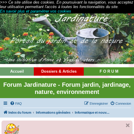
>>> Ce site utilise des cookies. En poursuivant la navigation, vous acceptez
leur utilisation permettant l'accès à toutes les fonctionnalités du site.
En savoir plus et paramétrer vos cookies
Accueil
Dossiers & Articles
F O R U M
Forum Jardinature - Forum jardin, jardinage,
nature, environnement
FAQ
S’enregistrer
Connexion
Index du forum
Informations générales
Informatique et nouvelles technologies