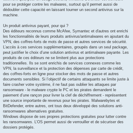
pour se protéger contre les malwares, surtout qu’il permet aussi de
dédoubler cette capacité en laissant tourner un second antivirus sur la
machine.
Un produit antivirus payant, pour qui ?
Des éditeurs reconnus comme McAfee, Symantec et d'autres ont enrichi
les fonctionnalités de leurs produits antivirus/antimalwares en ajoutant du
VPN, des coffres-forts de mots de passe et autres services de sécurité.
L’accès à ces services supplémentaires, groupés dans un seul package,
peut justifier le choix d’une solution antivirus et antimalware payante. Les
produits de ces éditeurs ne se limitent plus aux protections
traditionnelles. Ils se sont enrichis de services connexes comme les
VPN, la surveillance et la protection des dépenses par carte de crédit,
des coffres-forts en ligne pour stocker des mots de passe et autres
documents sensibles. Si l’objectif de certains attaquants se limite juste à
faire crasher votre système, il ne faut pas oublier les attaques par
ransomware - le malware crypte le PC et les pirates demandent le
paiement d’une rançon pour livrer la clef de déchiffrement - représentent
une source importante de revenus pour les pirates. Malwarebytes et
BitDefender, entre autres, ont tous deux développé des solutions anti-
ransomwares alternatives gratuites.
Windows dispose de ses propres protections gratuites pour lutter contre
les ransomwares. L’OS permet aussi de verrouiller et de sécuriser des
dossiers protégés.