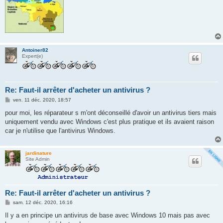
Antoiner82
Expert(e)
Re: Faut-il arrêter d'acheter un antivirus ?
M
ven. 11 déc. 2020, 18:57
e
s
pour moi, les réparateur s m'ont déconseillé d'avoir un antivirus tiers mais
s
uniquement vendu avec Windows c'est plus pratique et ils avaient raison
a
g
car je n'utilise que l'antivirus Windows.
e
jardinature
Site Admin
Re: Faut-il arrêter d'acheter un antivirus ?
M
sam. 12 déc. 2020, 16:16
e
s
Il y a en principe un antivirus de base avec Windows 10 mais pas avec
s