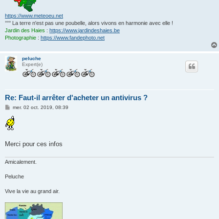
https://www.meteoeu.net
°°° La terre n'est pas une poubelle, alors vivons en harmonie avec elle !
Jardin des Haies
:
https://www.jardindeshaies.be
Photographie
:
https://www.fandephoto.net
peluche
Expert(e)
Re: Faut-il arrêter d'acheter un antivirus ?
M
mer. 02 oct. 2019, 08:39
e
s
s
a
g
e
Merci pour ces infos
Amicalement.
Peluche
Vive la vie au grand air.