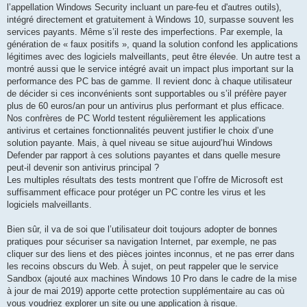
l’appellation Windows Security incluant un pare-feu et d'autres outils),
intégré directement et gratuitement à Windows 10, surpasse souvent les
services payants. Même s’il reste des imperfections. Par exemple, la
génération de « faux positifs », quand la solution confond les applications
légitimes avec des logiciels malveillants, peut être élevée. Un autre test a
montré aussi que le service intégré avait un impact plus important sur la
performance des PC bas de gamme. Il revient donc à chaque utilisateur
de décider si ces inconvénients sont supportables ou s’il préfère payer
plus de 60 euros/an pour un antivirus plus performant et plus efficace.
Nos confrères de PC World testent régulièrement les applications
antivirus et certaines fonctionnalités peuvent justifier le choix d’une
solution payante. Mais, à quel niveau se situe aujourd’hui Windows
Defender par rapport à ces solutions payantes et dans quelle mesure
peut-il devenir son antivirus principal ?
Les multiples résultats des tests montrent que l’offre de Microsoft est
suffisamment efficace pour protéger un PC contre les virus et les
logiciels malveillants.
Bien sûr, il va de soi que l’utilisateur doit toujours adopter de bonnes
pratiques pour sécuriser sa navigation Internet, par exemple, ne pas
cliquer sur des liens et des pièces jointes inconnus, et ne pas errer dans
les recoins obscurs du Web. À sujet, on peut rappeler que le service
Sandbox (ajouté aux machines Windows 10 Pro dans le cadre de la mise
à jour de mai 2019) apporte cette protection supplémentaire au cas où
vous voudriez explorer un site ou une application à risque.