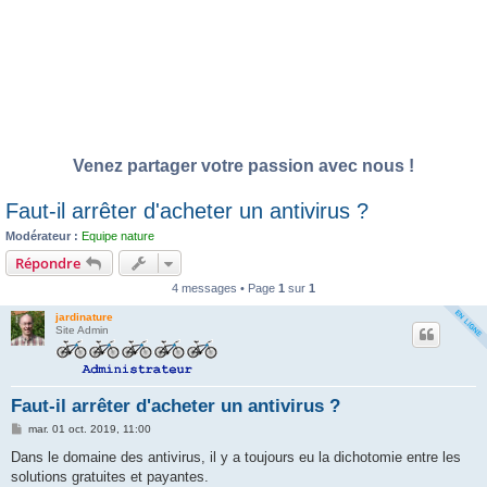
Venez partager votre passion avec nous !
Faut-il arrêter d'acheter un antivirus ?
Modérateur :
Equipe nature
Répondre
4 messages • Page
1
sur
1
jardinature
Site Admin
Faut-il arrêter d'acheter un antivirus ?
M
mar. 01 oct. 2019, 11:00
e
s
Dans le domaine des antivirus, il y a toujours eu la dichotomie entre les
s
solutions gratuites et payantes.
a