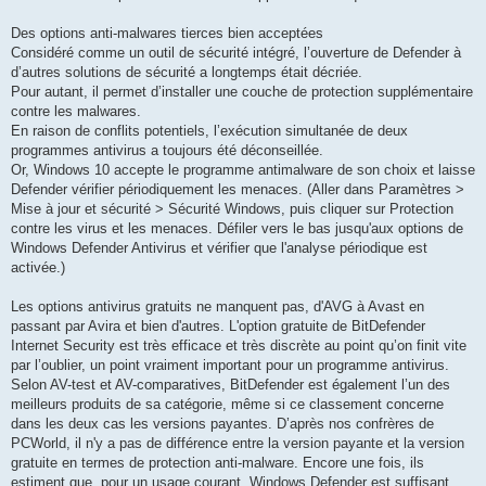
Des options anti-malwares tierces bien acceptées
Considéré comme un outil de sécurité intégré, l’ouverture de Defender à
d’autres solutions de sécurité a longtemps était décriée.
Pour autant, il permet d’installer une couche de protection supplémentaire
contre les malwares.
En raison de conflits potentiels, l’exécution simultanée de deux
programmes antivirus a toujours été déconseillée.
Or, Windows 10 accepte le programme antimalware de son choix et laisse
Defender vérifier périodiquement les menaces. (Aller dans Paramètres >
Mise à jour et sécurité > Sécurité Windows, puis cliquer sur Protection
contre les virus et les menaces. Défiler vers le bas jusqu'aux options de
Windows Defender Antivirus et vérifier que l'analyse périodique est
activée.)
Les options antivirus gratuits ne manquent pas, d'AVG à Avast en
passant par Avira et bien d'autres. L'option gratuite de BitDefender
Internet Security est très efficace et très discrète au point qu’on finit vite
par l’oublier, un point vraiment important pour un programme antivirus.
Selon AV-test et AV-comparatives, BitDefender est également l’un des
meilleurs produits de sa catégorie, même si ce classement concerne
dans les deux cas les versions payantes. D’après nos confrères de
PCWorld, il n'y a pas de différence entre la version payante et la version
gratuite en termes de protection anti-malware. Encore une fois, ils
estiment que, pour un usage courant, Windows Defender est suffisant