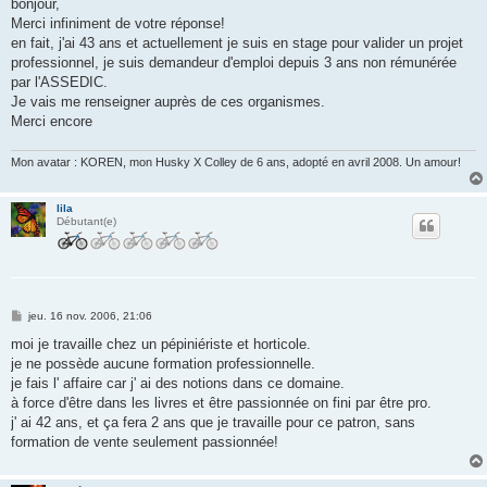
s
bonjour,
s
Merci infiniment de votre réponse!
a
g
en fait, j'ai 43 ans et actuellement je suis en stage pour valider un projet
e
professionnel, je suis demandeur d'emploi depuis 3 ans non rémunérée
par l'ASSEDIC.
Je vais me renseigner auprès de ces organismes.
Merci encore
Mon avatar : KOREN, mon Husky X Colley de 6 ans, adopté en avril 2008. Un amour!
lila
Débutant(e)
M
jeu. 16 nov. 2006, 21:06
e
s
moi je travaille chez un pépiniériste et horticole.
s
je ne possède aucune formation professionnelle.
a
g
je fais l' affaire car j' ai des notions dans ce domaine.
e
à force d'être dans les livres et être passionnée on fini par être pro.
j' ai 42 ans, et ça fera 2 ans que je travaille pour ce patron, sans
formation de vente seulement passionnée!