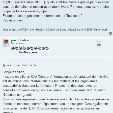
g
V (BEP secrétariat et BEPC), quels sont les métiers que je peux exercer
e
dans ce domaine en rapport avec mon niveau ? si vous pouviez me faire
un petite liste ce serait sympa.
Existe-t-il des organismes de formation sur Toulouse ?
d'avance merci.
Mon avatar : KOREN, mon Husky X Colley de 6 ans, adopté en avril 2008. Un amour!
gerard lorriaux
Modérateur
M
mer. 15 nov. 2006, 09:09
e
s
Bonjour Yellica,
s
Il existe en ville un CIO (Centre d'information et d'orientation) dont le rôle
a
g
est de donner ces informations sur les métiers et les organismes
e
susceptibles d'assurer la formation. Prenez rendez-vous avec un
conseiller d'orientation qui vous éclairera. Cet organisme de l'Education
Nationale est gratuit.
Vous pouvez également vous adresser à un GRETA où des conseillers en
formation continue pourront également vous renseigner. C'est également
un organisme de l'E.N. Vous trouverez facilement les adresses sur
internet.