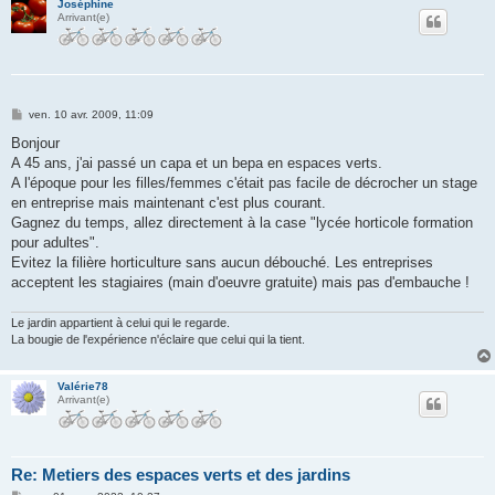
Joséphine
Arrivant(e)
M
ven. 10 avr. 2009, 11:09
e
s
Bonjour
s
A 45 ans, j'ai passé un capa et un bepa en espaces verts.
a
g
A l'époque pour les filles/femmes c'était pas facile de décrocher un stage
e
en entreprise mais maintenant c'est plus courant.
Gagnez du temps, allez directement à la case "lycée horticole formation
pour adultes".
Evitez la filière horticulture sans aucun débouché. Les entreprises
acceptent les stagiaires (main d'oeuvre gratuite) mais pas d'embauche !
Le jardin appartient à celui qui le regarde.
La bougie de l'expérience n'éclaire que celui qui la tient.
Valérie78
Arrivant(e)
Re: Metiers des espaces verts et des jardins