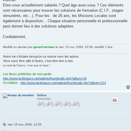
Etes-vous actuellement salariée ? Quel âge avez-vous ? Ces éléments
sont nécessaires pour trouver les solutions de formation (C.I.F., stages
rémunérés, etc...). Pour les - de 26 ans, les Missions Locales sont
également à disposition... Chaque situation personnelle et professionnelle
peut donner lieu à des solutions adaptées.
Cordialement,
Modifié en dernier par
gerard lorriaux
le mer. 15 nov. 2006, 23:59, modifié 1 fois.
Notre vie s'éclaire lorsqu'on se tourne vers les autres
Vivre sans être utile à l'autre, c'est être bon à rien.
Le nord de France, c'est tout en haut !
Les fleurs préférées de mon jardin :
http://www.jardinature.net/galerie/thumbnails.php?album=18
Orchidées :
http://www.jardinature.net/galerie/thumbnails.php?album=213
Yellica
Arrivant(e)
M
mer. 15 nov. 2006, 12:55
e