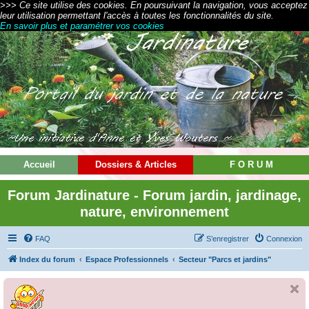
>>> Ce site utilise des cookies. En poursuivant la navigation, vous acceptez
leur utilisation permettant l'accès à toutes les fonctionnalités du site.
En savoir plus et paramétrer vos cookies
Accueil
Dossiers & Articles
F O R U M
Forum Jardinature - Forum jardin, jardinage,
nature, environnement
FAQ
S’enregistrer
Connexion
Index du forum
Espace Professionnels
Secteur "Parcs et jardins"