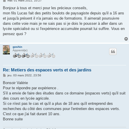
M
mar. 01 mars 2022, 10:27
e
s
Bonjour à tous et merci pour les précieux conseils,
s
mon fils Lucas fait des petits boulots de paysagiste depuis qu'il a 16 ans
a
g
et jusqu'à présent il n'a jamais eu de formations. Il aimerait poursuivre
e
dans cette voie mais je ne sais pas si je dois le pousser à aller dans un
lycée spécialisé ou si l'expérience accumulée pourrait lui suffire. Vous en
pensez quoi ?
goshin
Apprenti(e)
Re: Metiers des espaces verts et des jardins
M
jeu. 03 mars 2022, 23:56
e
s
Bonsoir Valérie
s
Pour te répondre par expérience .
a
g
S'il a envie de faire des études dans ce domaine (espaces verts) qu'il suit
e
des cours en lycée agricole.
Si ce n'est pas le cas et qu'il a plus de 18 ans qu'il entreprend des
recherches du côté des communes pour l'entretien des espaces verts.
C'est ce que j'ai fait durant 10 ans.
Bonne suite