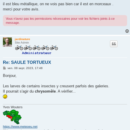
il est bleu métallique, on ne vois pas bien car il est en morceaux .
merci pour votre avis.
Vous n’avez pas les permissions nécessaires pour voir les fichiers joints à ce
message.
jardinature
Site Admin
Re: SAULE TORTUEUX
M
ven. 08 sept. 2023, 17:48
e
s
Bonjour,
s
a
g
Les larves de certains insectes y creusent parfois des galeries.
e
Il pourrait s'agir du
chrysomèle
. A vérifier...
Yves Wouters
https://www.meteoeu.net