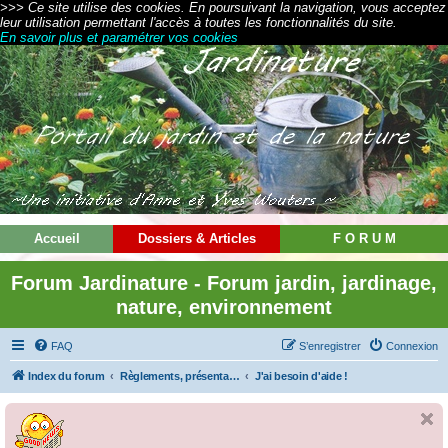
>>> Ce site utilise des cookies. En poursuivant la navigation, vous acceptez
leur utilisation permettant l'accès à toutes les fonctionnalités du site.
En savoir plus et paramétrer vos cookies
Accueil
Dossiers & Articles
F O R U M
Forum Jardinature - Forum jardin, jardinage,
nature, environnement
FAQ
S’enregistrer
Connexion
Index du forum
Règlements, présentations et modes d'emploi
J'ai besoin d'aide !