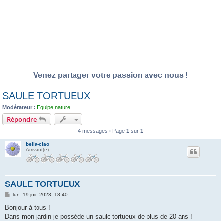
Venez partager votre passion avec nous !
SAULE TORTUEUX
Modérateur :
Equipe nature
Répondre
4 messages • Page
1
sur
1
bella-ciao
Arrivant(e)
SAULE TORTUEUX
M
lun. 19 juin 2023, 18:40
e
s
Bonjour à tous !
s
Dans mon jardin je possède un saule tortueux de plus de 20 ans !
a