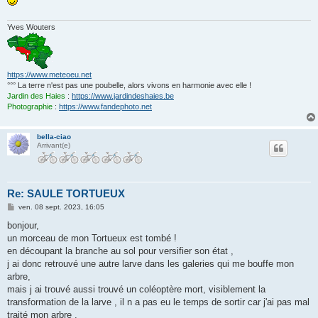
Yves Wouters
https://www.meteoeu.net
°°° La terre n'est pas une poubelle, alors vivons en harmonie avec elle !
Jardin des Haies
:
https://www.jardindeshaies.be
Photographie
:
https://www.fandephoto.net
bella-ciao
Arrivant(e)
Re: SAULE TORTUEUX
M
ven. 08 sept. 2023, 16:05
e
s
bonjour,
s
un morceau de mon Tortueux est tombé !
a
g
en découpant la branche au sol pour versifier son état ,
e
j ai donc retrouvé une autre larve dans les galeries qui me bouffe mon
arbre,
mais j ai trouvé aussi trouvé un coléoptère mort, visiblement la
transformation de la larve , il n a pas eu le temps de sortir car j'ai pas mal
traité mon arbre .