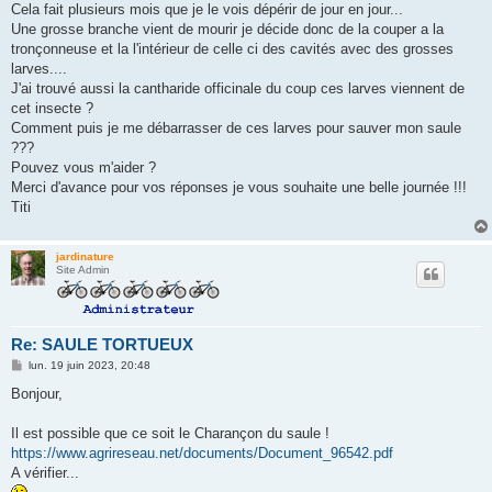
g
Cela fait plusieurs mois que je le vois dépérir de jour en jour...
e
Une grosse branche vient de mourir je décide donc de la couper a la
tronçonneuse et la l'intérieur de celle ci des cavités avec des grosses
larves....
J'ai trouvé aussi la cantharide officinale du coup ces larves viennent de
cet insecte ?
Comment puis je me débarrasser de ces larves pour sauver mon saule
???
Pouvez vous m'aider ?
Merci d'avance pour vos réponses je vous souhaite une belle journée !!!
Titi
jardinature
Site Admin
Re: SAULE TORTUEUX
M
lun. 19 juin 2023, 20:48
e
s
Bonjour,
s
a
g
Il est possible que ce soit le Charançon du saule !
e
https://www.agrireseau.net/documents/Document_96542.pdf
A vérifier...