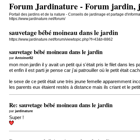
Forum Jardinature - Forum jardin, 
Portail des jardins et de la nature - Conseils de jardinage et partage d'inform
https://www.jardinature.net/forum/
sauvetage bébé moineau dans le jardin
https://www.jardinature.net/forum/viewtopic.php?f=43&t=8862
sauvetage bébé moineau dans le jardin
par
Antoiner82
mon mon jardin il y avait un petit qui s'était pris le filet dans l
et enfin il est parti je pense car j'ai patrouiller où le petit était 
le sexe de ce petit était une très jeune femelle apparemment incon
les parents eux étaient restés à distance mais ils criant et le petit
Re: sauvetage bébé moineau dans le jardin
par
jardinature
Super !