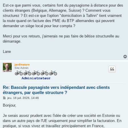
Est-ce que parmi vous, certains font du paysagisme à distance pour des
clients étrangers (Belgique, Allemagne, Suisse) ? Comment vous
structurez ? Et est-ce que l'option "domiciliation à Tallinn" tient vraiment
la route quand on facture des PME du BTP allemandes qui peuvent
demander un siège local pour leur compta ?
Merci pour vos retours, j'aimerais ne pas faire de bêtise structurelle au
démarrage.
Lane
jardinature
Site Admin
Re: Bascule paysagiste vers indépendant avec clients
étrangers, par quelle structure ?
M
jeu. 16 juil. 2026, 14:46
e
s
Bonjour,
s
a
g
Je serais assez prudent avec l'idée de créer une société en Estonie ou
e
dans un autre pays de l'UE uniquement pour simplifier la facturation. En
pratique, si vous vivez et travaillez principalement en France,