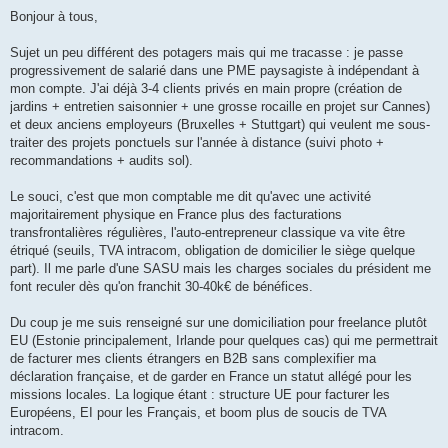
e
s
Bonjour à tous,
s
a
g
Sujet un peu différent des potagers mais qui me tracasse : je passe
e
progressivement de salarié dans une PME paysagiste à indépendant à
mon compte. J'ai déjà 3-4 clients privés en main propre (création de
jardins + entretien saisonnier + une grosse rocaille en projet sur Cannes)
et deux anciens employeurs (Bruxelles + Stuttgart) qui veulent me sous-
traiter des projets ponctuels sur l'année à distance (suivi photo +
recommandations + audits sol).
Le souci, c'est que mon comptable me dit qu'avec une activité
majoritairement physique en France plus des facturations
transfrontalières régulières, l'auto-entrepreneur classique va vite être
étriqué (seuils, TVA intracom, obligation de domicilier le siège quelque
part). Il me parle d'une SASU mais les charges sociales du président me
font reculer dès qu'on franchit 30-40k€ de bénéfices.
Du coup je me suis renseigné sur une domiciliation pour freelance plutôt
EU (Estonie principalement, Irlande pour quelques cas) qui me permettrait
de facturer mes clients étrangers en B2B sans complexifier ma
déclaration française, et de garder en France un statut allégé pour les
missions locales. La logique étant : structure UE pour facturer les
Européens, EI pour les Français, et boom plus de soucis de TVA
intracom.