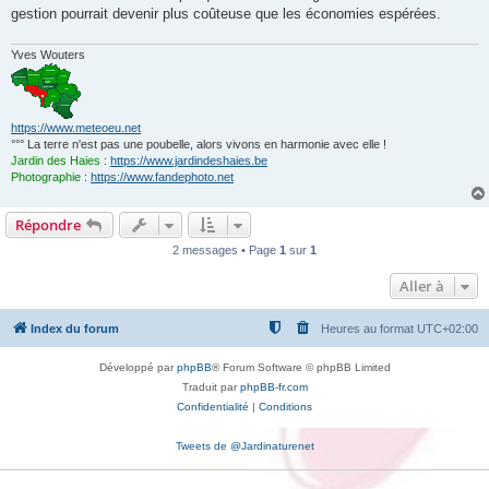
gestion pourrait devenir plus coûteuse que les économies espérées.
Yves Wouters
https://www.meteoeu.net
°°° La terre n'est pas une poubelle, alors vivons en harmonie avec elle !
Jardin des Haies
:
https://www.jardindeshaies.be
Photographie
:
https://www.fandephoto.net
Répondre
2 messages • Page
1
sur
1
Aller à
Index du forum
Heures au format
UTC+02:00
Développé par
phpBB
® Forum Software © phpBB Limited
Traduit par
phpBB-fr.com
Confidentialité
|
Conditions
Tweets de @Jardinaturenet