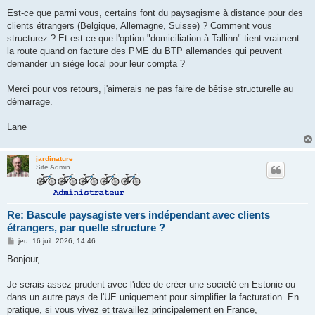
Est-ce que parmi vous, certains font du paysagisme à distance pour des
clients étrangers (Belgique, Allemagne, Suisse) ? Comment vous
structurez ? Et est-ce que l'option "domiciliation à Tallinn" tient vraiment
la route quand on facture des PME du BTP allemandes qui peuvent
demander un siège local pour leur compta ?
Merci pour vos retours, j'aimerais ne pas faire de bêtise structurelle au
démarrage.
Lane
jardinature
Site Admin
Re: Bascule paysagiste vers indépendant avec clients
étrangers, par quelle structure ?
M
jeu. 16 juil. 2026, 14:46
e
s
Bonjour,
s
a
g
Je serais assez prudent avec l'idée de créer une société en Estonie ou
e
dans un autre pays de l'UE uniquement pour simplifier la facturation. En
pratique, si vous vivez et travaillez principalement en France,