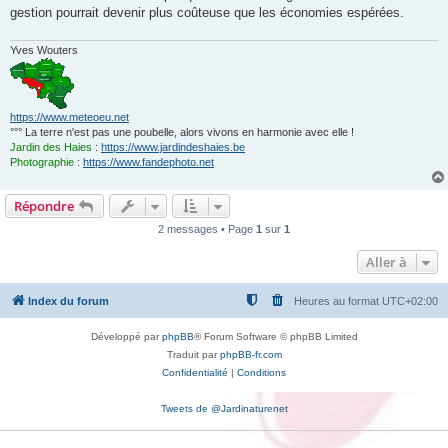
gestion pourrait devenir plus coûteuse que les économies espérées.
Yves Wouters
https://www.meteoeu.net
°°° La terre n'est pas une poubelle, alors vivons en harmonie avec elle !
Jardin des Haies
:
https://www.jardindeshaies.be
Photographie
:
https://www.fandephoto.net
Répondre
2 messages • Page
1
sur
1
Aller à
Index du forum
Heures au format
UTC+02:00
Développé par
phpBB
® Forum Software © phpBB Limited
Traduit par
phpBB-fr.com
Confidentialité
|
Conditions
Tweets de @Jardinaturenet