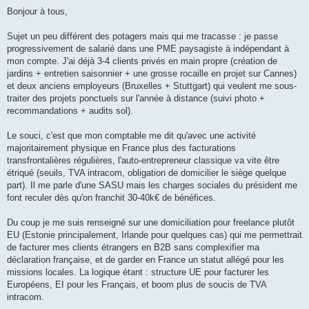
e
s
Bonjour à tous,
s
a
g
Sujet un peu différent des potagers mais qui me tracasse : je passe
e
progressivement de salarié dans une PME paysagiste à indépendant à
mon compte. J'ai déjà 3-4 clients privés en main propre (création de
jardins + entretien saisonnier + une grosse rocaille en projet sur Cannes)
et deux anciens employeurs (Bruxelles + Stuttgart) qui veulent me sous-
traiter des projets ponctuels sur l'année à distance (suivi photo +
recommandations + audits sol).
Le souci, c'est que mon comptable me dit qu'avec une activité
majoritairement physique en France plus des facturations
transfrontalières régulières, l'auto-entrepreneur classique va vite être
étriqué (seuils, TVA intracom, obligation de domicilier le siège quelque
part). Il me parle d'une SASU mais les charges sociales du président me
font reculer dès qu'on franchit 30-40k€ de bénéfices.
Du coup je me suis renseigné sur une domiciliation pour freelance plutôt
EU (Estonie principalement, Irlande pour quelques cas) qui me permettrait
de facturer mes clients étrangers en B2B sans complexifier ma
déclaration française, et de garder en France un statut allégé pour les
missions locales. La logique étant : structure UE pour facturer les
Européens, EI pour les Français, et boom plus de soucis de TVA
intracom.